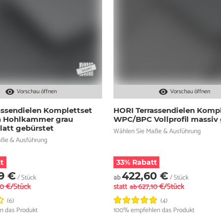
Vorschau öffnen
Vorschau öffnen
assendielen Komplettset
HORI Terrassendielen Kompl
 Hohlkammer grau
WPC/BPC Vollprofil massiv 
glatt gebürstet
Wählen Sie Maße & Ausführung
aße & Ausführung
t
33% Rabatt
9 €
422,60 €
/ Stück
ab
/ Stück
90 €/Stück
statt
627,10 €/Stück
ab
(6)
(4)
n das Produkt
100% empfehlen das Produkt