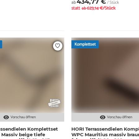
434,77 €
ab
/ Stück
statt
623,14 €/Stück
ab
Komplettset
Vorschau öffnen
Vorschau öffnen
assendielen Komplettset
HORI Terrassendielen Kompl
Massiv beige tiefe
WPC Mauritius massiv braun