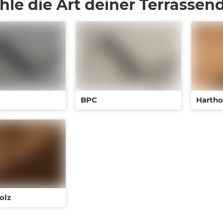
hle die Art deiner Terrassend
BPC
Hartho
olz