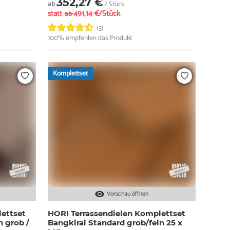
352,27 €
ab
/ Stück
statt
491,14 €/Stück
ab
(3)
100% empfehlen das Produkt
Komplettset
Vorschau öffnen
ettset
HORI Terrassendielen Komplettset
 grob /
Bangkirai Standard grob/fein 25 x