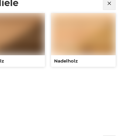
iele
lz
Nadelholz