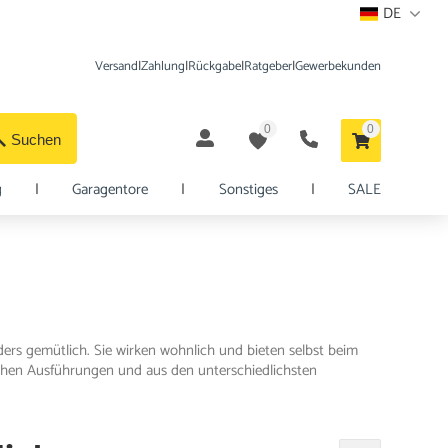
DE
Versand
|
Zahlung
|
Rückgabe
|
Ratgeber
|
Gewerbekunden
0
0
Suchen
g
|
Garagentore
|
Sonstiges
|
SALE
ers gemütlich. Sie wirken wohnlich und bieten selbst beim
chen Ausführungen und aus den unterschiedlichsten