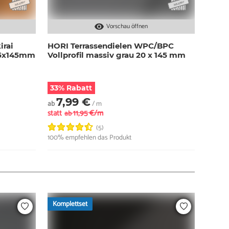
Vorschau öffnen
irai
HORI Terrassendielen WPC/BPC
25x145mm
Vollprofil massiv grau 20 x 145 mm
33% Rabatt
7,99 €
ab
/ m
statt
11,95 €/m
ab
(5)
100% empfehlen das Produkt
Komplettset