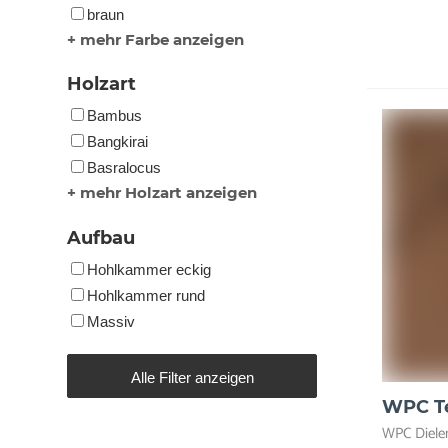
braun
+ mehr Farbe anzeigen
Holzart
Bambus
Bangkirai
Basralocus
+ mehr Holzart anzeigen
Aufbau
Hohlkammer eckig
Hohlkammer rund
Massiv
Alle Filter anzeigen
WPC Te
WPC Diele