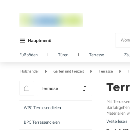
Hauptmenü
Fußböden
|
Türen
|
Terrasse
|
Zä
Holzhandel
Garten und Freizeit
Terrasse
T
Ter
Terrasse
Mit Terrasse
Barfußgehen 
WPC Terrassendielen
Materialien 
Weiterlesen
BPC Terrassendielen