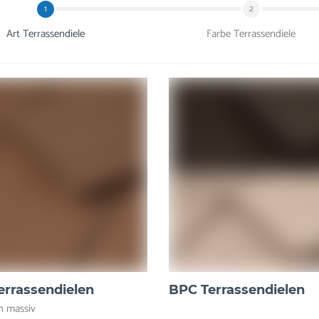
1
2
Art Terrassendiele
Farbe Terrassendiele
rrassendielen
BPC Terrassendielen
n massiv