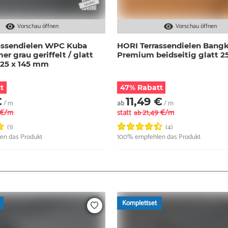
Vorschau öffnen
Vorschau öffnen
assendielen WPC Kuba
HORI Terrassendielen Bangk
 grau geriffelt / glatt
Premium beidseitig glatt 
 25 x 145 mm
t
47% Rabatt
€
11,49 €
/ m
ab
/ m
 €/m
statt
21,49 €/m
ab
(1)
(4)
en das Produkt
100% empfehlen das Produkt
Komplettset