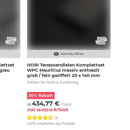
Vorschau öffnen
ettset
HORI Terrassendielen Komplettset
grau
WPC Mauritius massiv anthrazit
grob / fein geriffelt 20 x 140 mm
Wählen Sie Maße & Ausführung
30% Rabatt
434,77 €
ab
/ Stück
statt
623,14 €/Stück
ab
(1)
100% empfehlen das Produkt