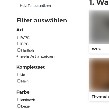
1. Wä
Holz Terrassendielen
Filter auswählen
Art
WPC
BPC
WPC
Hartholz
+ mehr Art anzeigen
Komplettset
Ja
Nein
Farbe
Thermoh
anthrazit
beige