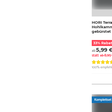
HORI Terr
Hohlkammer
gebürstet
33% Rabat
5,99 
ab
statt
8,95
ab
100% empfehl
Komplettset