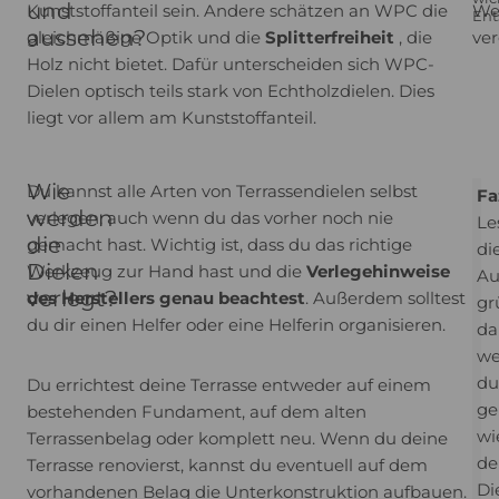
und
Kunststoffanteil sein. Andere schätzen an WPC die
We
Ent
aussehen?
gleichmäßige Optik und die
Splitterfreiheit
, die
ver
Holz nicht bietet. Dafür unterscheiden sich WPC-
Dielen optisch teils stark von Echtholzdielen. Dies
liegt vor allem am Kunststoffanteil.
Wie
Du kannst alle Arten von Terrassendielen selbst
Fa
werden
verlegen, auch wenn du das vorher noch nie
Le
die
gemacht hast. Wichtig ist, dass du das richtige
di
Dielen
Werkzeug zur Hand hast und die
Verlegehinweise
Au
verlegt?
des Herstellers genau beachtest
. Außerdem solltest
gr
du dir einen Helfer oder eine Helferin organisieren.
da
we
du
Du errichtest deine Terrasse entweder auf einem
ge
bestehenden Fundament, auf dem alten
wi
Terrassenbelag oder komplett neu. Wenn du deine
de
Terrasse renovierst, kannst du eventuell auf dem
Di
vorhandenen Belag die Unterkonstruktion aufbauen.