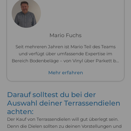
Mario Fuchs
Seit mehreren Jahren ist Mario Teil des Teams
und verfügt über umfassende Expertise im
Bereich Bodenbeläge – von Vinyl über Parkett bis
hin zu Laminat. Zuvor war er im Handwerk tätig
Mehr erfahren
und hat Böden professionell verlegt. Dank dieser
praktischen Erfahrung kennt er die Materialien
und ihre Verarbeitung bis ins Detail und kann
Darauf solltest du bei der
dich passgenau und praxisnah beraten.
Auswahl deiner Terrassendielen
achten:
Der Kauf von Terrassendielen will gut überlegt sein.
Denn die Dielen sollten zu deinen Vorstellungen und