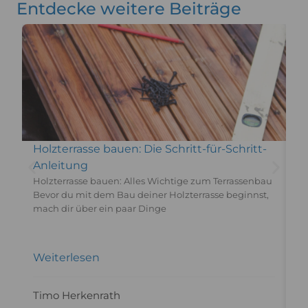
Entdecke weitere Beiträge
Holzterrasse bauen: Die Schritt-für-Schritt-
E
Anleitung
T
Holzterrasse bauen: Alles Wichtige zum Terrassenbau
Ba
Bevor du mit dem Bau deiner Holzterrasse beginnst,
di
mach dir über ein paar Dinge
as
Weiterlesen
W
Timo Herkenrath
T