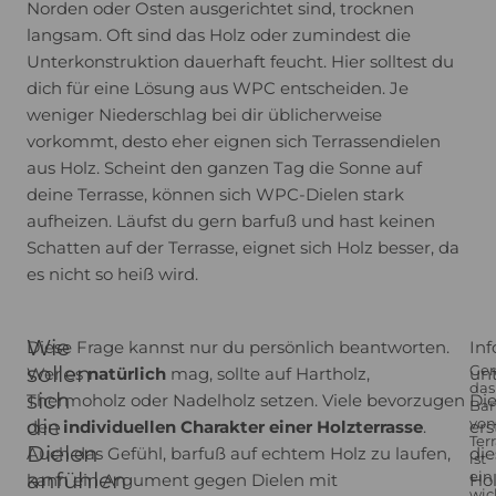
Norden oder Osten ausgerichtet sind, trocknen
langsam. Oft sind das Holz oder zumindest die
Unterkonstruktion dauerhaft feucht. Hier solltest du
dich für eine Lösung aus WPC entscheiden. Je
weniger Niederschlag bei dir üblicherweise
vorkommt, desto eher eignen sich Terrassendielen
aus Holz. Scheint den ganzen Tag die Sonne auf
deine Terrasse, können sich WPC-Dielen stark
aufheizen. Läufst du gern barfuß und hast keinen
Schatten auf der Terrasse, eignet sich Holz besser, da
es nicht so heiß wird.
Wie
Diese Frage kannst nur du persönlich beantworten.
Inf
sollen
Ger
Wer es
natürlich
mag, sollte auf Hartholz,
unt
das
sich
Thermoholz oder Nadelholz setzen. Viele bevorzugen
Die
Bar
die
von
den
individuellen Charakter einer Holzterrasse
.
ers
Ter
Dielen
Auch das Gefühl, barfuß auf echtem Holz zu laufen,
die
ist
anfühlen
ein
kann ein Argument gegen Dielen mit
Hol
wic