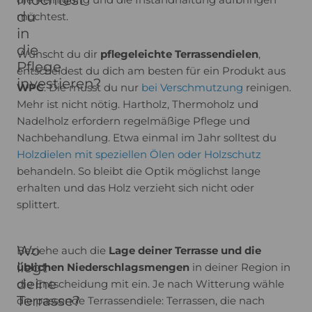
möchtest
du
möchtest.
in
die
Wünscht du dir
pflegeleichte Terrassendielen
,
Pflege
entscheidest du dich am besten für ein Produkt aus
investieren?
WPC
. Die musst du nur
bei Verschmutzung
reinigen.
Mehr ist nicht nötig. Hartholz, Thermoholz und
Nadelholz erfordern regelmäßige Pflege und
Nachbehandlung. Etwa einmal im Jahr solltest du
Holzdielen mit speziellen Ölen oder Holzschutz
behandeln. So bleibt die Optik möglichst lange
erhalten und das Holz verzieht sich nicht oder
splittert.
Wo
Beziehe auch die
Lage deiner Terrasse und die
liegt
üblichen Niederschlagsmengen
in deiner Region in
deine
die Entscheidung mit ein. Je nach Witterung wähle
Terrasse?
die passende Terrassendiele: Terrassen, die nach