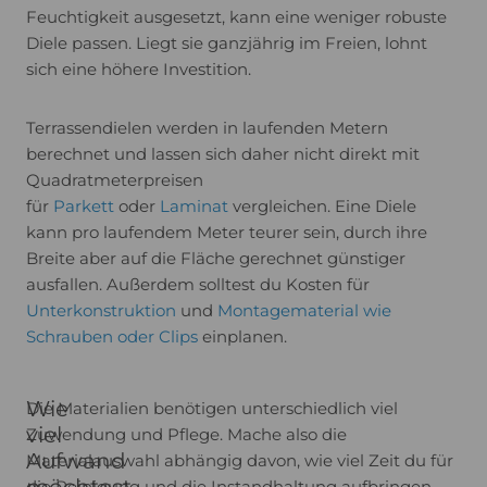
Feuchtigkeit ausgesetzt, kann eine weniger robuste
Diele passen. Liegt sie ganzjährig im Freien, lohnt
sich eine höhere Investition.
Terrassendielen werden in laufenden Metern
berechnet und lassen sich daher nicht direkt mit
Quadratmeterpreisen
für
Parkett
oder
Laminat
vergleichen. Eine Diele
kann pro laufendem Meter teurer sein, durch ihre
Breite aber auf die Fläche gerechnet günstiger
ausfallen. Außerdem solltest du Kosten für
Unterkonstruktion
und
Montagematerial wie
Schrauben oder Clips
einplanen.
Wie
Die Materialien benötigen unterschiedlich viel
viel
Zuwendung und Pflege. Mache also die
Aufwand
Materialauswahl abhängig davon, wie viel Zeit du für
die Reinigung und die Instandhaltung aufbringen