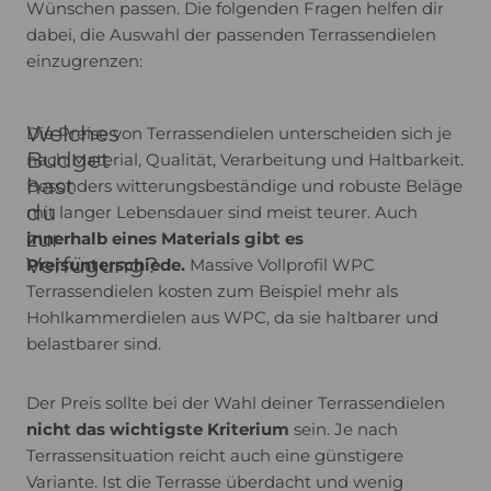
Wünschen passen. Die folgenden Fragen helfen dir
dabei, die Auswahl der passenden Terrassendielen
einzugrenzen:
Welches
Die Preise von Terrassendielen unterscheiden sich je
Budget
nach Material, Qualität, Verarbeitung und Haltbarkeit.
hast
Besonders witterungsbeständige und robuste Beläge
du
mit langer Lebensdauer sind meist teurer. Auch
zur
innerhalb eines Materials gibt es
Verfügung?
Preisunterschiede.
Massive Vollprofil WPC
Terrassendielen kosten zum Beispiel mehr als
Hohlkammerdielen aus WPC, da sie haltbarer und
belastbarer sind.
Der Preis sollte bei der Wahl deiner Terrassendielen
nicht das wichtigste Kriterium
sein. Je nach
Terrassensituation reicht auch eine günstigere
Variante. Ist die Terrasse überdacht und wenig