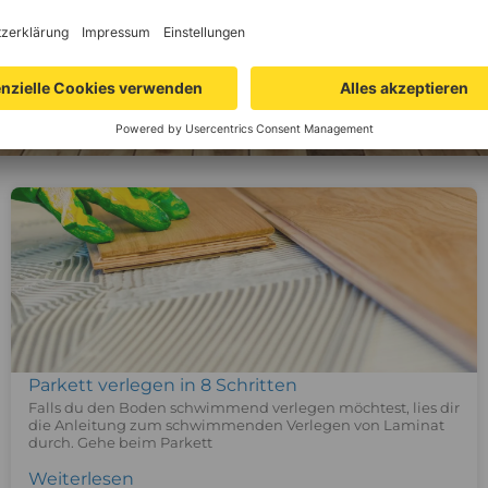
Parkett verlegen in 8 Schritten
Falls du den Boden schwimmend verlegen möchtest, lies dir
die Anleitung zum schwimmenden Verlegen von Laminat
durch. Gehe beim Parkett
Weiterlesen