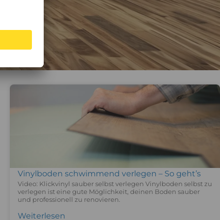
Vinylboden schwimmend verlegen – So geht’s
Video: Klickvinyl sauber selbst verlegen Vinylboden selbst zu
verlegen ist eine gute Möglichkeit, deinen Boden sauber
und professionell zu renovieren.
Weiterlesen