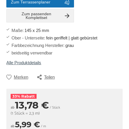
Zum Terrassenplaner
Zum passenden
Komplettset
Maße
:
145 x 25 mm
Ober - Unterseite
:
fein geriffelt | glatt gebürstet
Farbbezeichnung Hersteller
:
grau
beidseitig verwendbar
Alle Produktdetails
Merken
Teilen
33% Rabatt
13,78 €
ab
/ Stück
(1 Stück = 2,3 m)
5,99 €
ab
/ m