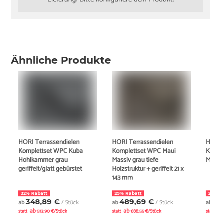
Ähnliche Produkte
HORI Terrassendielen
HORI Terrassendielen
HORI
Komplettset WPC Kuba
Komplettset WPC Maui
Komp
Hohlkammer grau
Massiv grau tiefe
Massi
geriffelt/glatt gebürstet
Holzstruktur + geriffelt 21 x
143 mm
32% Rabatt
29% Rabatt
22% 
348,89 €
489,69 €
5
ab
/ Stück
ab
/ Stück
ab
ab
ab
a
statt
513,90 €/Stück
statt
688,55 €/Stück
statt