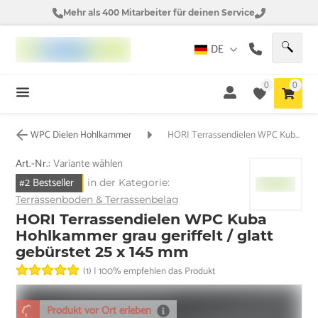
Mehr als 400 Mitarbeiter für deinen Service
DE
0
0
WPC Dielen Hohlkammer
HORI Terrassendielen WPC Kuba Hohlkammer grau geriffelt / glatt gebürstet 25 x 145 mm
Art.-Nr.:
Variante wählen
#2 Bestseller
in der Kategorie:
Terrassenboden & Terrassenbelag
HORI Terrassendielen WPC Kuba
Hohlkammer grau geriffelt / glatt
gebürstet 25 x 145 mm
(1)
|
100% empfehlen das Produkt
Produkt vor Ort erleben