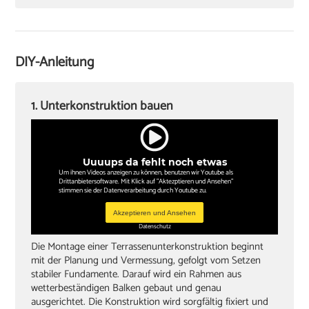
Stichsäge
DIY-Anleitung
‏Zollstock oder Maßband
‏Akkuschrauber
1. Unterkonstruktion bauen
Bohrer
lange Wasserwaage
Uuuups da fehlt noch etwas
‏Bleistift
Um ihnen Videos anzeigen zu können, benutzen wir Youtube als
Drittanbietersoftware. Mit Klick auf "Aktezptieren und Ansehen"
stimmen sie der Datenverarbeitung durch Youtube zu.
Winkel
Akzeptieren und Ansehen
‏Gummihammer
Datenschutz
Die Montage einer Terrassenunterkonstruktion beginnt
‏Handsäge
mit der Planung und Vermessung, gefolgt vom Setzen
‏Schleifklotz und Schmirgelpapier
stabiler Fundamente. Darauf wird ein Rahmen aus
wetterbeständigen Balken gebaut und genau
‏lange, gerade Dachlatte als Hilfe zum Ausrichten
ausgerichtet. Die Konstruktion wird sorgfältig fixiert und