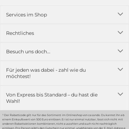
Services im Shop
Versandkosten
Rechtliches
Ratgeber
Impressum
Besuch uns doch...
Erfahrungsberichte & Bewertungen
AGB
FAQ
in der Ausstellung...
Für jeden was dabei - zahl wie du
Rückgabe & Reklamation
Kontakt
möchtest!
Datenschutz
Das ist casando
Holz-Richter GmbH
Schmiedeweg 1
Batteriegesetz
Karriere
Von Express bis Standard – du hast die
51789 Lindlar
Wahl!
Widerrufsrecht
Gewerbekunden
Hinweis:
Hunde sind in der Ausstellung erlaubt
Datenschutz-Einstellung
Grounding Page
¹ Der Rabattcode gilt nur für das Sortiment im Onlineshop von casando. Du kannst ihn ab
einem Einkaufswert von 500 Euro einlösen. Er ist nur einmal nutzbar, lässt sich nicht mit
Erklärung zur Barrierefreiheit
anderen Rabattaktionen kombinieren, nicht auszahlen und auch nicht nachträglich
einlösen. Pro Person gibt's den Gutschein nur einmal, unabhängig von der E-Mail-Adresse