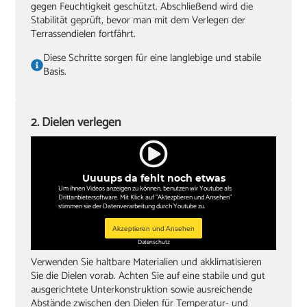
gegen Feuchtigkeit geschützt. Abschließend wird die
‏Zwingen
Stabilität geprüft, bevor man mit dem Verlegen der
Terrassendielen fortfährt.
Diese Schritte sorgen für eine langlebige und stabile
Basis.
2. Dielen verlegen
Uuuups da fehlt noch etwas
Um ihnen Videos anzeigen zu können, benutzen wir Youtube als
Drittanbietersoftware. Mit Klick auf "Aktezptieren und Ansehen"
stimmen sie der Datenverarbeitung durch Youtube zu.
Akzeptieren und Ansehen
Datenschutz
Verwenden Sie haltbare Materialien und akklimatisieren
Sie die Dielen vorab. Achten Sie auf eine stabile und gut
ausgerichtete Unterkonstruktion sowie ausreichende
Abstände zwischen den Dielen für Temperatur- und