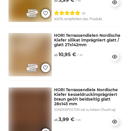
ab
/ m
(1)
100% empfehlen das Produkt
HORI Terrassendielen Nordische
Kiefer silikat imprägniert glatt /
glatt 27x142mm
10,95 €
ab
/ m
HORI Terrassendiele Nordische
Kiefer kesseldruckimprägniert
braun geölt beidseitig glatt
28x145 mm
SONDERPOSTEN mit zu hohem Ölauftrag!
3,99 €
ab
/ m