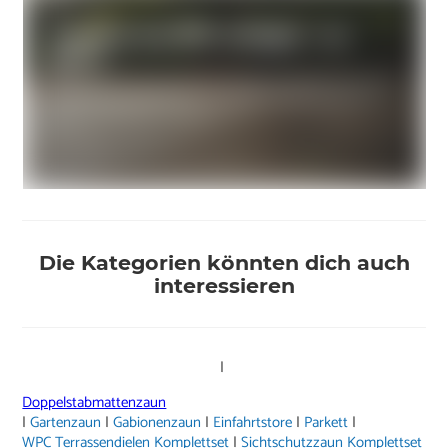
Die Kategorien könnten dich auch
interessieren
|
Doppelstabmattenzaun
|
Gartenzaun
|
Gabionenzaun
|
Einfahrtstore
|
Parkett
|
WPC Terrassendielen Komplettset
|
Sichtschutzzaun Komplettset