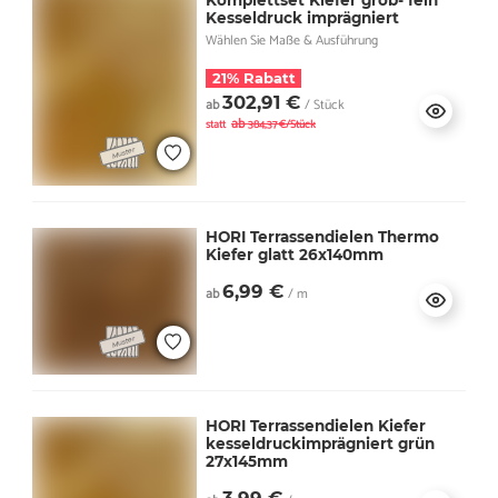
Kesseldruck imprägniert
Wählen Sie Maße & Ausführung
21% Rabatt
302,91 €
ab
/ Stück
ab
statt
384,37 €/Stück
HORI Terrassendielen Thermo
Kiefer glatt 26x140mm
6,99 €
ab
/ m
HORI Terrassendielen Kiefer
kesseldruckimprägniert grün
27x145mm
3,99 €