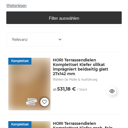
Weiterlesen
Filter auswählen
HORI Terrassendielen
Komplettset
Komplettset Kiefer silikat
imprägniert beidseitig glatt
27x142 mm
Wählen Sie Maße & Ausführung
531,18 €
ab
/ Stück
HORI Terrassendielen
Komplettset
Komplettset Kiefer grob- fein