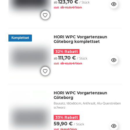
123,70 €
ab
/ Stück
ab
statt
175,85 €/Stück
HORI WPC Vorgartenzaun
Komplettset
Göteborg komplettset
32% Rabatt
111,70 €
ab
/ Stück
ab
statt
163,85 €/Stück
HORI WPC Vorgartenzaun
Göteborg
Bausatz, 180x80cm, Anthrazit, Alu-Querstreben
schwarz
33% Rabatt
59,90 €
/ Stück
statt
89,95 €/Stück