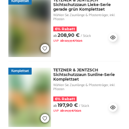
TETZNER & JENTZSCH
Komplettset
Sichtschutzzaun Lieke-Serie
gerade grün Komplettset
Wählen Sie Zaunlänge & Pfostenträger, inkl.
Pfosten
6% Rabatt
208,90 €
ab
/ Stück
ab
UVP
223,35 €/Stück
TETZNER & JENTZSCH
Komplettset
Sichtschutzzaun Sunline-Serie
Komplettset
Wählen Sie Zaunlänge & Pfostenträger, inkl.
Pfosten
6% Rabatt
197,90 €
ab
/ Stück
ab
UVP
211,35 €/Stück