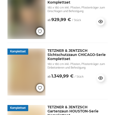
Komplettset
180 x 180 cm inkl. Pfosten, Pfostenträger zum
Einschlagen und Befestigung
929,99 €
ab
/ Stück
TETZNER & JENTZSCH
Komplettset
Sichtschutzzaun CHICAGO-Serie
Komplettset
180 x 180 cm inkl. Pfosten, Pfostenträger zum
Einbetonieren und Befestigung
1.349,99 €
ab
/ Stück
TETZNER & JENTZSCH
Komplettset
Gartenzaun HOUSTON-Serie