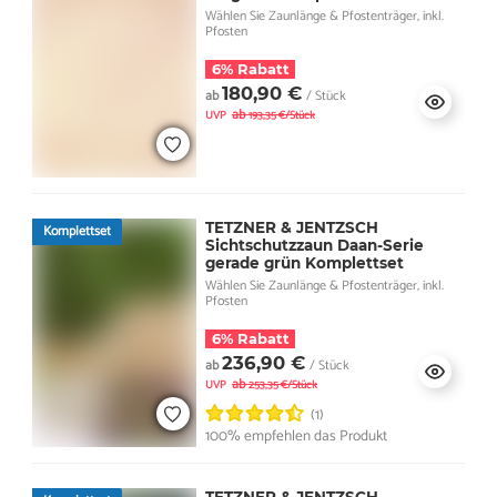
Wählen Sie Zaunlänge & Pfostenträger, inkl.
Pfosten
6% Rabatt
180,90 €
ab
/ Stück
ab
UVP
193,35 €/Stück
TETZNER & JENTZSCH
Komplettset
Sichtschutzzaun Daan-Serie
gerade grün Komplettset
Wählen Sie Zaunlänge & Pfostenträger, inkl.
Pfosten
6% Rabatt
236,90 €
ab
/ Stück
ab
UVP
253,35 €/Stück
(1)
100% empfehlen das Produkt