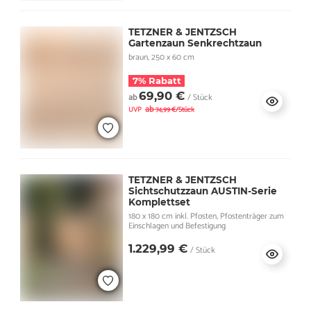
TETZNER & JENTZSCH
Gartenzaun Senkrechtzaun
braun, 250 x 60 cm
7% Rabatt
69,90 €
ab
/ Stück
ab
UVP
74,99 €/Stück
TETZNER & JENTZSCH
Sichtschutzzaun AUSTIN-Serie
Komplettset
180 x 180 cm inkl. Pfosten, Pfostenträger zum
Einschlagen und Befestigung
1.229,99 €
/ Stück