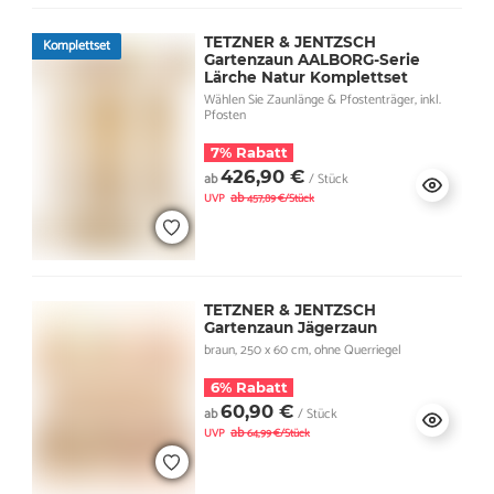
TETZNER & JENTZSCH
Komplettset
Gartenzaun AALBORG-Serie
Lärche Natur Komplettset
Wählen Sie Zaunlänge & Pfostenträger, inkl.
Pfosten
7% Rabatt
426,90 €
ab
/ Stück
ab
UVP
457,89 €/Stück
TETZNER & JENTZSCH
Gartenzaun Jägerzaun
braun, 250 x 60 cm, ohne Querriegel
6% Rabatt
60,90 €
ab
/ Stück
ab
UVP
64,99 €/Stück