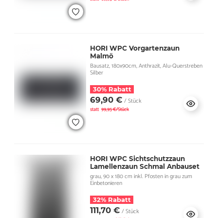
HORI WPC Vorgartenzaun
Malmö
Bausatz, 180x90cm, Anthrazit, Alu-Querstreben
Silber
30% Rabatt
69,90 €
/ Stück
statt
99,95 €/Stück
HORI WPC Sichtschutzzaun
Lamellenzaun Schmal Anbauset
grau, 90 x 180 cm inkl. Pfosten in grau zum
Einbetonieren
32% Rabatt
111,70 €
/ Stück