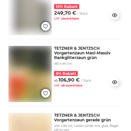
15% Rabatt
249,70 €
/ Stück
UVP
294,75 €/Stück
TETZNER & JENTZSCH
Vorgartenzaun Maxi-Massiv
Rankgitterzaun grün
180 x 90 cm
6% Rabatt
106,90 €
ab
/ Stück
ab
UVP
113,99 €/Stück
TETZNER & JENTZSCH
Vorgartenzaun gerade grün
200 x 80 cm, Latten 20/90 mm, glatt, Riegel
28/70 mm