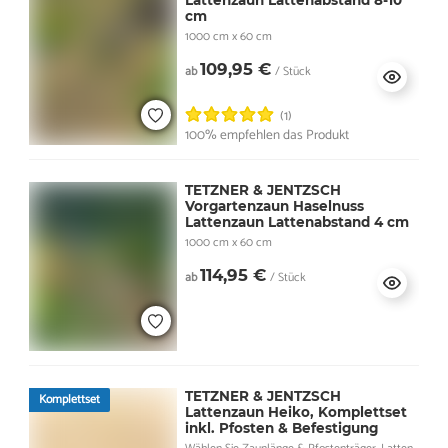
Lattenzaun Lattenabstand 8-10
cm
1000 cm x 60 cm
109,95 €
ab
/ Stück
(1)
100% empfehlen das Produkt
TETZNER & JENTZSCH
Vorgartenzaun Haselnuss
Lattenzaun Lattenabstand 4 cm
1000 cm x 60 cm
114,95 €
ab
/ Stück
TETZNER & JENTZSCH
Komplettset
Lattenzaun Heiko, Komplettset
inkl. Pfosten & Befestigung