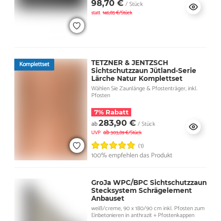
98,70 €
/ Stück
statt
146,85 €/Stück
TETZNER & JENTZSCH
Komplettset
Sichtschutzzaun Jütland-Serie
Lärche Natur Komplettset
Wählen Sie Zaunlänge & Pfostenträger, inkl.
Pfosten
7% Rabatt
283,90 €
ab
/ Stück
ab
UVP
303,89 €/Stück
(1)
100% empfehlen das Produkt
GroJa WPC/BPC Sichtschutzzaun
Stecksystem Schrägelement
Anbauset
weiß/creme, 90 x 180/90 cm inkl. Pfosten zum
Einbetonieren in anthrazit + Pfostenkappen