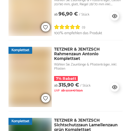
Wählen Sie Zaunlänge & Pfostenträger, Latten
20/90 mm, glatt, Riegel 28/70 mm inkl.
Pfosten
96,90 €
ab
/ Stück
(1)
100% empfehlen das Produkt
TETZNER & JENTZSCH
Komplettset
Rahmenzaun Antonio
Komplettset
Wählen Sie Zaunlänge & Pfostenträger, inkl.
Pfosten
7% Rabatt
315,90 €
ab
/ Stück
ab
UVP
337,91 €/Stück
TETZNER & JENTZSCH
Komplettset
Sichtschutzzaun Lamellenzaun
grün Komplettset