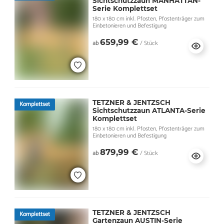
Sichtschutzzaun MANHATTAN-
Serie Komplettset
180 x 180 cm inkl. Pfosten, Pfostenträger zum
Einbetonieren und Befestigung
659,99 €
ab
/ Stück
TETZNER & JENTZSCH
Komplettset
Sichtschutzzaun ATLANTA-Serie
Komplettset
180 x 180 cm inkl. Pfosten, Pfostenträger zum
Einbetonieren und Befestigung
879,99 €
ab
/ Stück
TETZNER & JENTZSCH
Komplettset
Gartenzaun AUSTIN-Serie