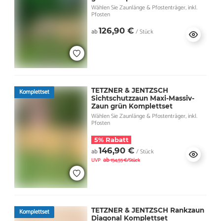
Wählen Sie Zaunlänge & Pfostenträger, inkl.
Pfosten
126,90 €
ab
/ Stück
TETZNER & JENTZSCH
Komplettset
Sichtschutzzaun Maxi-Massiv-
Zaun grün Komplettset
Wählen Sie Zaunlänge & Pfostenträger, inkl.
Pfosten
5% Rabatt
146,90 €
ab
/ Stück
ab
UVP
154,55 €/Stück
TETZNER & JENTZSCH Rankzaun
Komplettset
Diagonal Komplettset