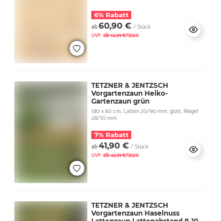
6% Rabatt
60,90 €
ab
/ Stück
ab
UVP
64,99 €/Stück
TETZNER & JENTZSCH
Vorgartenzaun Heiko-
Gartenzaun grün
180 x 60 cm, Latten 20/90 mm, glatt, Riegel
28/70 mm
7% Rabatt
41,90 €
ab
/ Stück
ab
UVP
44,99 €/Stück
TETZNER & JENTZSCH
Vorgartenzaun Haselnuss