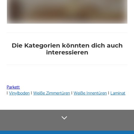
Die Kategorien könnten dich auch
interessieren
Parkett
|
Vinylboden
|
Weiße Zimmertüren
|
Weiße Innentüren
|
Laminat