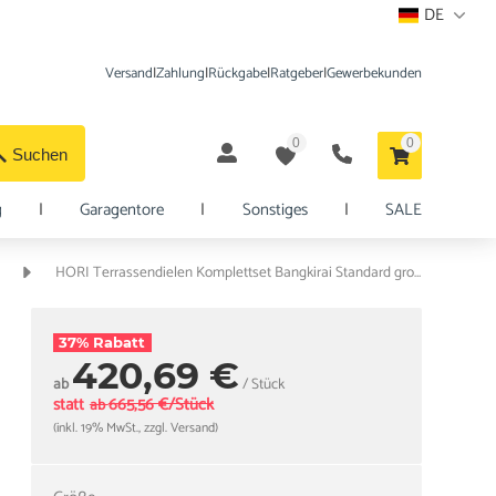
DE
Versand
|
Zahlung
|
Rückgabe
|
Ratgeber
|
Gewerbekunden
0
0
Suchen
g
|
Garagentore
|
Sonstiges
|
SALE
HORI Terrassendielen Komplettset Bangkirai Standard grob/fein 25 x 145 mm
37% Rabatt
420,69 €
ab
/ Stück
statt
665,56 €/Stück
ab
(inkl. 19% MwSt., zzgl. Versand)