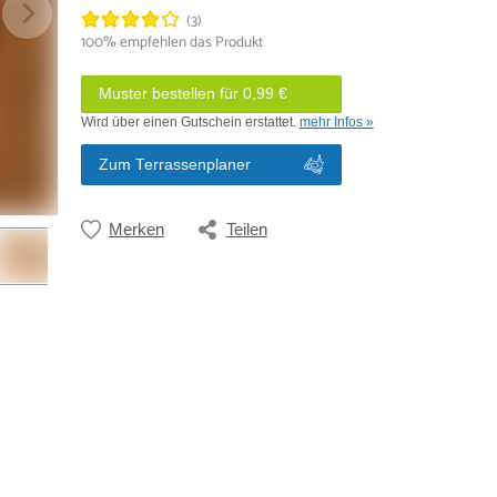
(3)
100% empfehlen das Produkt
Muster bestellen für 0,99 €
Wird über einen Gutschein erstattet.
mehr Infos »
Zum Terrassenplaner
Merken
Teilen