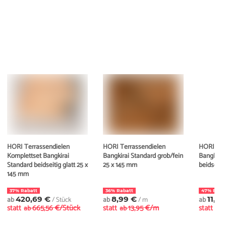
HORI Terrassendielen
HORI Terrassendielen
HORI Ter
Komplettset Bangkirai
Bangkirai Standard grob/fein
Bangkira
Standard beidseitig glatt 25 x
25 x 145 mm
beidseiti
145 mm
37% Rabatt
36% Rabatt
47% Raba
ab
420,69 €
/ Stück
ab
8,99 €
/ m
ab
11,4
statt
665,56 €/Stück
statt
13,95 €/m
statt
ab
ab
ab