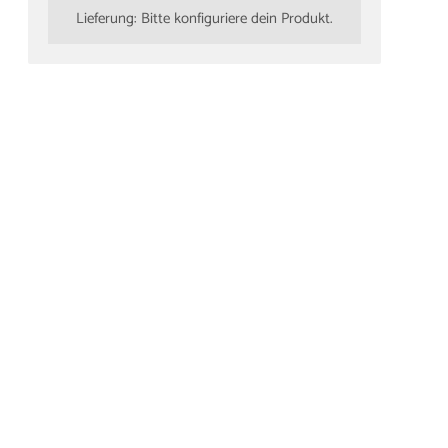
Lieferung: Bitte konfiguriere dein Produkt.
rassendielen
i Premium
g glatt 25x145mm
tt
9 €
/ m
21,49 €/m