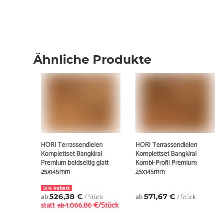
Ähnliche Produkte
HORI Terrassendielen
HORI Terrassendielen
Komplettset Bangkirai
Komplettset Bangkirai
Premium beidseitig glatt
Kombi-Profil Premium
25x145mm
25x145mm
51% Rabatt
ab
526,38 €
/ Stück
ab
571,67 €
/ Stück
statt
1.066,86 €/Stück
ab