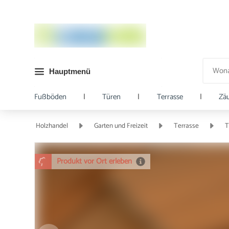
Hauptmenü
Fußböden
|
Türen
|
Terrasse
|
Zä
Holzhandel
Garten und Freizeit
Terrasse
T
Produkt vor Ort erleben