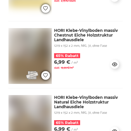
statt
2,79 €/Stück
HORI Klebe-Vinylboden massiv
Chestnut Eiche Holzstruktur
Landhausdiele
1219 x 152 x 2 mm, NKL 31, ohne Fase
65% Rabatt
6,99 €
/ m²
statt
19,99 €/m²
HORI Klebe-Vinylboden massiv
Natural Eiche Holzstruktur
Landhausdiele
1219 x 152 x 2 mm, NKL 31, ohne Fase
65% Rabatt
6,99 €
/ m²