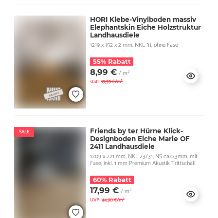
HORI Klebe-Vinylboden massiv
Elephantskin Eiche Holzstruktur
Landhausdiele
1219 x 152 x 2 mm, NKL 31, ohne Fase
55% Rabatt
8,99 €
/ m²
statt
19,99 €/m²
Friends by ter Hürne Klick-
SALE
Designboden Eiche Marie OF
2411 Landhausdiele
1209 x 221 mm, NKL 23/31, NS ca.0,3mm, mit
Fase, inkl. 1 mm Premium Akustik Trittschall
60% Rabatt
17,99 €
/ m²
UVP
44,90 €/m²