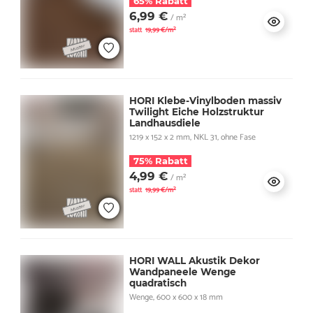
65% Rabatt
6,99 €
/ m²
statt
19,99 €/m²
HORI Klebe-Vinylboden massiv
Twilight Eiche Holzstruktur
Landhausdiele
1219 x 152 x 2 mm, NKL 31, ohne Fase
75% Rabatt
4,99 €
/ m²
statt
19,99 €/m²
HORI WALL Akustik Dekor
Wandpaneele Wenge
quadratisch
Wenge, 600 x 600 x 18 mm