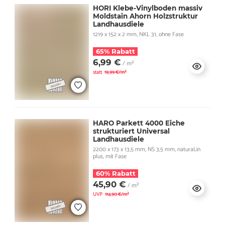
HORI Klebe-Vinylboden massiv
Moldstain Ahorn Holzstruktur
Landhausdiele
1219 x 152 x 2 mm, NKL 31, ohne Fase
65% Rabatt
6,99 €
/ m²
statt
19,99 €/m²
HARO Parkett 4000 Eiche
strukturiert Universal
Landhausdiele
2200 x 173 x 13,5 mm, NS 3,5 mm, naturaLin
plus, mit Fase
60% Rabatt
45,90 €
/ m²
UVP
114,90 €/m²