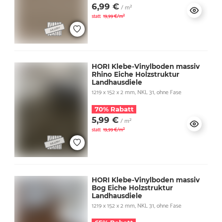
6,99 €
/ m²
statt
19,99 €/m²
HORI Klebe-Vinylboden massiv
Rhino Eiche Holzstruktur
Landhausdiele
1219 x 152 x 2 mm, NKL 31, ohne Fase
70% Rabatt
5,99 €
/ m²
statt
19,99 €/m²
HORI Klebe-Vinylboden massiv
Bog Eiche Holzstruktur
Landhausdiele
1219 x 152 x 2 mm, NKL 31, ohne Fase