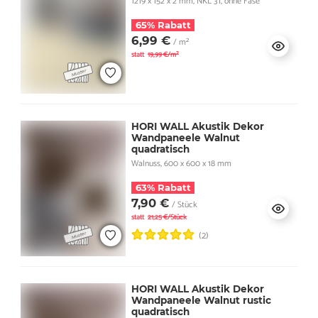
1219 x 152 x 2 mm, NKL 31, ohne Fase
65% Rabatt
6,99 €
/ m²
statt
19,99 €/m²
HORI WALL Akustik Dekor
Wandpaneele Walnut
quadratisch
Walnuss, 600 x 600 x 18 mm
63% Rabatt
7,90 €
/ Stück
statt
21,25 €/Stück
(2)
HORI WALL Akustik Dekor
Wandpaneele Walnut rustic
quadratisch