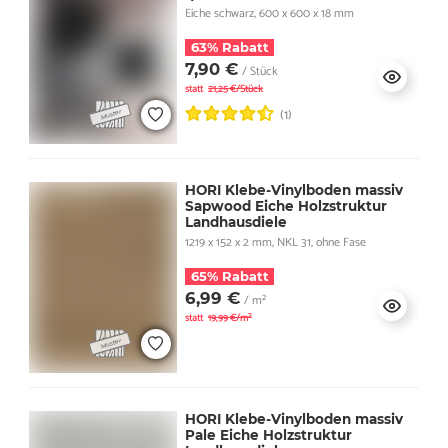
Eiche schwarz, 600 x 600 x 18 mm
63% Rabatt
7,90 €
/ Stück
statt
21,25 €/Stück
(1)
HORI Klebe-Vinylboden massiv
Sapwood Eiche Holzstruktur
Landhausdiele
1219 x 152 x 2 mm, NKL 31, ohne Fase
65% Rabatt
6,99 €
/ m²
statt
19,99 €/m²
HORI Klebe-Vinylboden massiv
Pale Eiche Holzstruktur