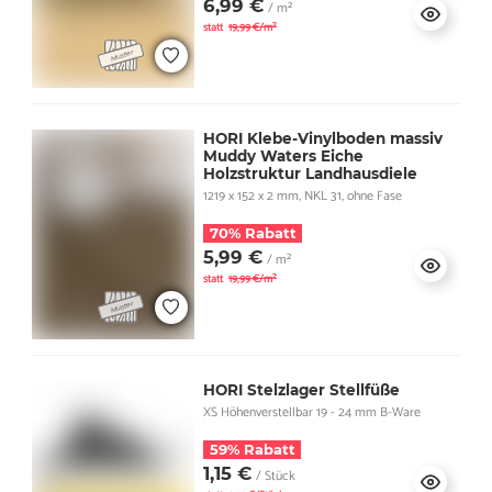
6,99 €
/ m²
statt
19,99 €/m²
HORI Klebe-Vinylboden massiv
Muddy Waters Eiche
Holzstruktur Landhausdiele
1219 x 152 x 2 mm, NKL 31, ohne Fase
70% Rabatt
5,99 €
/ m²
statt
19,99 €/m²
HORI Stelzlager Stellfüße
XS Höhenverstellbar 19 - 24 mm B-Ware
59% Rabatt
1,15 €
/ Stück