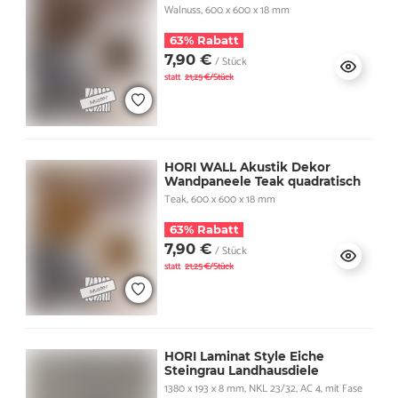
Walnuss, 600 x 600 x 18 mm
63% Rabatt
7,90 €
/ Stück
statt
21,25 €/Stück
HORI WALL Akustik Dekor
Wandpaneele Teak quadratisch
Teak, 600 x 600 x 18 mm
63% Rabatt
7,90 €
/ Stück
statt
21,25 €/Stück
HORI Laminat Style Eiche
Steingrau Landhausdiele
1380 x 193 x 8 mm, NKL 23/32, AC 4, mit Fase