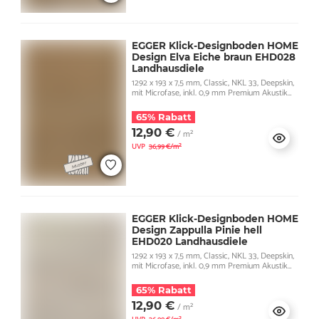
EGGER Klick-Designboden HOME
Design Elva Eiche braun EHD028
Landhausdiele
1292 x 193 x 7,5 mm, Classic, NKL 33, Deepskin,
mit Microfase, inkl. 0,9 mm Premium Akustik
Trittschall
65% Rabatt
12,90 €
/ m²
UVP
36,99 €/m²
EGGER Klick-Designboden HOME
Design Zappulla Pinie hell
EHD020 Landhausdiele
1292 x 193 x 7,5 mm, Classic, NKL 33, Deepskin,
mit Microfase, inkl. 0,9 mm Premium Akustik
Trittschall
65% Rabatt
12,90 €
/ m²