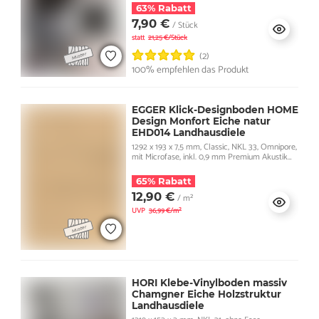
63% Rabatt
7,90 €
/ Stück
statt
21,25 €/Stück
(2)
100% empfehlen das Produkt
EGGER Klick-Designboden HOME
Design Monfort Eiche natur
EHD014 Landhausdiele
1292 x 193 x 7,5 mm, Classic, NKL 33, Omnipore,
mit Microfase, inkl. 0,9 mm Premium Akustik
Trittschall
65% Rabatt
12,90 €
/ m²
UVP
36,99 €/m²
HORI Klebe-Vinylboden massiv
Chamgner Eiche Holzstruktur
Landhausdiele