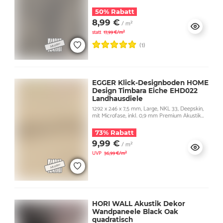
50% Rabatt
8,99 €
/ m²
statt
17,99 €/m²
(1)
EGGER Klick-Designboden HOME
Design Timbara Eiche EHD022
Landhausdiele
1292 x 246 x 7,5 mm, Large, NKL 33, Deepskin,
mit Microfase, inkl. 0,9 mm Premium Akustik
Trittschall
73% Rabatt
9,99 €
/ m²
UVP
36,99 €/m²
HORI WALL Akustik Dekor
Wandpaneele Black Oak
quadratisch