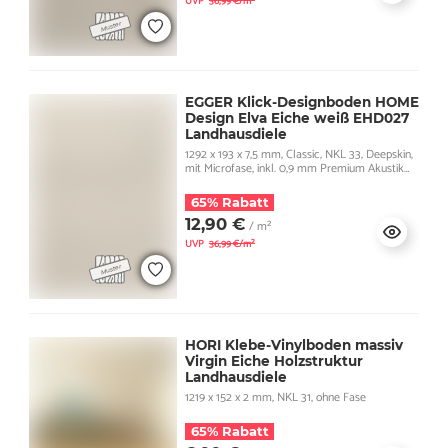
UVP
36,99 €/m²
EGGER Klick-Designboden HOME
Design Elva Eiche weiß EHD027
Landhausdiele
1292 x 193 x 7,5 mm, Classic, NKL 33, Deepskin,
mit Microfase, inkl. 0,9 mm Premium Akustik
Trittschall
65% Rabatt
12,90 €
/ m²
UVP
36,99 €/m²
HORI Klebe-Vinylboden massiv
Virgin Eiche Holzstruktur
Landhausdiele
1219 x 152 x 2 mm, NKL 31, ohne Fase
65% Rabatt