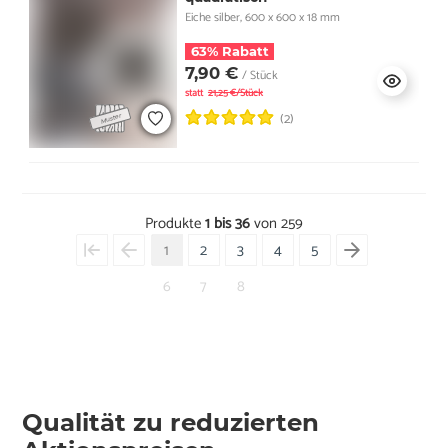
Eiche silber, 600 x 600 x 18 mm
63% Rabatt
7,90 €
/ Stück
statt
21,25 €/Stück
(2)
Produkte
1 bis 36
von 259
1
2
3
4
5
6
7
8
Qualität zu reduzierten