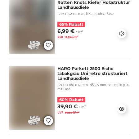
Rotten Knots Kiefer Holzstruktur
Landhausdiele
1219 x 152 x 2 mm, NKL 31, ohne Fase
65% Rabatt
6,99 €
/ m²
statt
19,99 €/m²
HARO Parkett 2500 Eiche
tabakgrau Uni retro strukturiert
Landhausdiele
2200 x 180 x 12 mm, NS 2,5 mm, naturaLin plus,
mit Fase
60% Rabatt
39,90 €
/ m²
UVP
99,90 €/m²