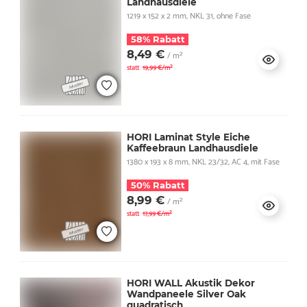
Landhausdiele
1219 x 152 x 2 mm, NKL 31, ohne Fase
58% Rabatt
8,49 €
/ m²
statt
19,99 €/m²
HORI Laminat Style Eiche
Kaffeebraun Landhausdiele
1380 x 193 x 8 mm, NKL 23/32, AC 4, mit Fase
50% Rabatt
8,99 €
/ m²
statt
17,99 €/m²
HORI WALL Akustik Dekor
Wandpaneele Silver Oak
quadratisch