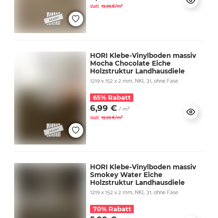
statt
19,99 €/m²
HORI Klebe-Vinylboden massiv
Mocha Chocolate Eiche
Holzstruktur Landhausdiele
1219 x 152 x 2 mm, NKL 31, ohne Fase
65% Rabatt
6,99 €
/ m²
statt
19,99 €/m²
HORI Klebe-Vinylboden massiv
Smokey Water Eiche
Holzstruktur Landhausdiele
1219 x 152 x 2 mm, NKL 31, ohne Fase
70% Rabatt