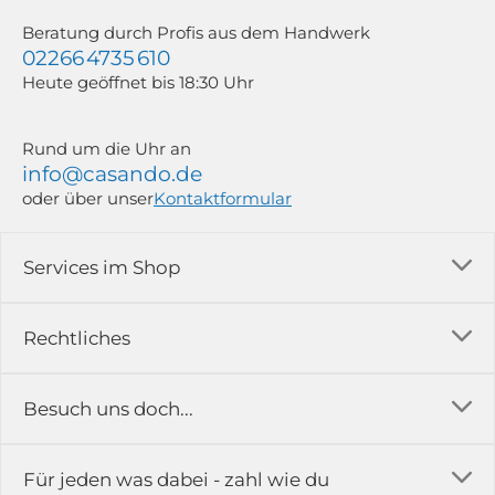
Beratung durch Profis aus dem Handwerk
02266 4735 610
Heute geöffnet bis 18:30 Uhr
Rund um die Uhr an
info@casando.de
oder über unser
Kontaktformular
Services im Shop
Versandkosten
Rechtliches
Ratgeber
Impressum
Besuch uns doch...
Erfahrungsberichte & Bewertungen
AGB
FAQ
in der Ausstellung...
Für jeden was dabei - zahl wie du
Rückgabe & Reklamation
Kontakt