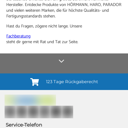
Hersteller. Entdecke Produkte von HÖRMANN, HARO, PARADOR
und vielen weiteren Marken, die für höchste Qualitäts- und
Fertigungsstandards stehen.
Hast du Fragen, zögere nicht lange. Unsere
Fachberatung
steht dir gerne mit Rat und Tat zur Seite.
123 Tage Rückgaberecht
Anmelden¹
Du willigst ein in den Erhalt regelmäßiger Neuigkeiten und Informationen zu
Produkten, Dienstleistungen, Aktionen und Zufriedenheitsbefragungen von
casando (Holz-Richter GmbH) sowie zur Interessen-Analyse durch
Auswertung individueller Öffnungs- und Klickraten (dazu nutzen wir
Mailchimp in Kombination mit Google). Deine Einwilligung kannst du
jederzeit mit Wirkung für die Zukunft und ohne Angabe von Gründen
widerrufen; z. B. durch Klick auf den Abmeldelink am Ende jedes Newsletters.
Service-Telefon
Weitere Informationen findest du in unserer Datenschutzerklärung.