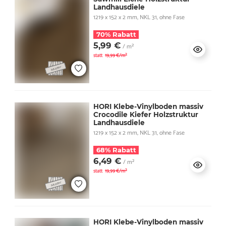
Landhausdiele
1219 x 152 x 2 mm, NKL 31, ohne Fase
70% Rabatt
5,99 €
/ m²
statt
19,99 €/m²
HORI Klebe-Vinylboden massiv
Crocodile Kiefer Holzstruktur
Landhausdiele
1219 x 152 x 2 mm, NKL 31, ohne Fase
68% Rabatt
6,49 €
/ m²
statt
19,99 €/m²
HORI Klebe-Vinylboden massiv