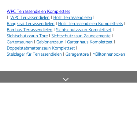
WPC Terrassendielen Komplettset
|
WPC Terrassendielen
|
Holz Terrassendielen
|
Bangkirai Terrassendielen
|
Holz Terrassendielen Komplettsets
|
Bambus Terrassendielen
|
Sichtschutzzaun Komplettset
|
Sichtschutzzaun Tore
|
Sichtschutzzaun Zaunelemente
|
Gartensaunen
|
Gabionenzaun
|
Gartenhaus Komplettset
|
Doppelstabmattenzaun Komplettset
|
Stelzlager für Terrassendielen
|
Garagentore
|
Mülltonnenboxen
123 Tage Rückgaberecht
Anmelden¹
Du willigst ein in den Erhalt regelmäßiger Neuigkeiten und Informationen zu
Produkten, Dienstleistungen, Aktionen und Zufriedenheitsbefragungen von
casando (Holz-Richter GmbH) sowie zur Interessen-Analyse durch
Auswertung individueller Öffnungs- und Klickraten (dazu nutzen wir
Mailchimp in Kombination mit Google). Deine Einwilligung kannst du