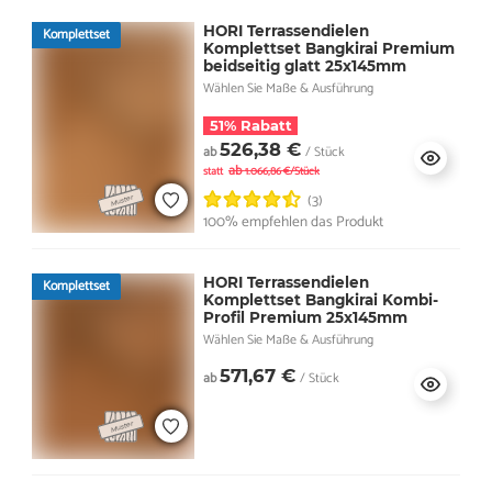
HORI Terrassendielen
Komplettset
Komplettset Bangkirai Premium
beidseitig glatt 25x145mm
Wählen Sie Maße & Ausführung
51% Rabatt
526,38 €
ab
/ Stück
ab
statt
1.066,86 €/Stück
(3)
100% empfehlen das Produkt
HORI Terrassendielen
Komplettset
Komplettset Bangkirai Kombi-
Profil Premium 25x145mm
Wählen Sie Maße & Ausführung
571,67 €
ab
/ Stück