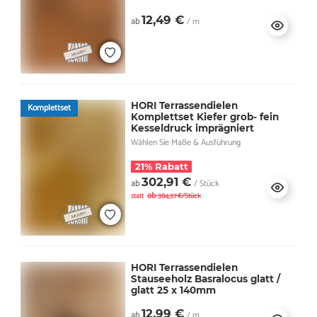
12,49 €
ab
/ m
HORI Terrassendielen
Komplettset
Komplettset Kiefer grob- fein
Kesseldruck imprägniert
Wählen Sie Maße & Ausführung
21% Rabatt
302,91 €
ab
/ Stück
ab
statt
384,37 €/Stück
HORI Terrassendielen
Stauseeholz Basralocus glatt /
glatt 25 x 140mm
12,99 €
ab
/ m