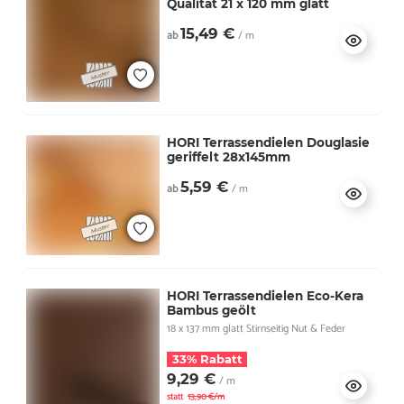
Qualität 21 x 120 mm glatt
15,49 €
ab
/ m
HORI Terrassendielen Douglasie
geriffelt 28x145mm
5,59 €
ab
/ m
HORI Terrassendielen Eco-Kera
Bambus geölt
18 x 137 mm glatt Stirnseitig Nut & Feder
33% Rabatt
9,29 €
/ m
statt
13,90 €/m