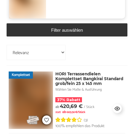
Filter auswählen
HORI Terrassendielen
Komplettset
Komplettset Bangkirai Standard
grob/fein 25 x 145 mm
Wählen Sie Maße & Ausführung
37% Rabatt
420,69 €
ab
/ Stück
ab
statt
665,56 €/Stück
(3)
100% empfehlen das Produkt