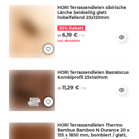
HORI Terrassendielen sibirische
Lärche beidseitig glatt
hobelfallend 20x120mm
33% Rabatt
6,19 €
ab
/ m
ab
statt
9,19 €/m
HORI Terrassendielen Basralocus
Kombiprofil 25x140mm
11,29 €
ab
/ m
HORI Terrassendielen Thermo
Bambus Bamboo N-Durance 20 x
155 x 1850 mm, bombiert / glatt,