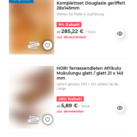
Komplettset Douglasie geriffelt
28x145mm
Wählen Sie Maße & Ausführung
9% Rabatt
285,22 €
ab
/ Stück
ab
statt
314,27 €/Stück
HORI Terrassendielen Afrikulu
Mukulungu glatt / glatt 21 x 145
mm
seitlich genutet, DKL 1, KD, wählen Sie die
Länge
26% Rabatt
5,89 €
ab
/ Stück
ab
statt
7,99 €/Stück