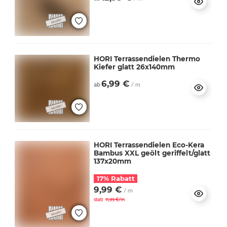
HORI Terrassendielen Thermo
Kiefer glatt 26x140mm
6,99 €
ab
/ m
HORI Terrassendielen Eco-Kera
Bambus XXL geölt geriffelt/glatt
137x20mm
17% Rabatt
9,99 €
/ m
statt
11,99 €/m