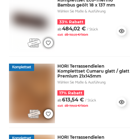
Komplettset Eco-Thermo
Bambus geölt 18 x 137 mm
Wählen Sie Maße & Ausführung
33% Rabatt
484,02 €
ab
/ Stück
ab
statt
722,23 €/Stück
HORI Terrassendielen
Komplettset
Komplettset Cumaru glatt / glatt
Premium 21x145mm
Wählen Sie Maße & Ausführung
17% Rabatt
613,54 €
ab
/ Stück
ab
statt
739,62 €/Stück
HORI Terrassendielen
Komplettset