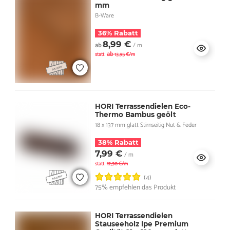
mm
B-Ware
36% Rabatt
8,99 €
ab
/ m
ab
statt
13,95 €/m
HORI Terrassendielen Eco-
Thermo Bambus geölt
18 x 137 mm glatt Stirnseitig Nut & Feder
38% Rabatt
7,99 €
/ m
statt
12,90 €/m
(4)
75% empfehlen das Produkt
HORI Terrassendielen
Stauseeholz Ipe Premium