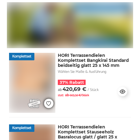
HORI Terrassendielen
Komplettset
Komplettset Bangkirai Standard
beidseitig glatt 25 x 145 mm
Wählen Sie Maße & Ausführung
37% Rabatt
420,69 €
ab
/ Stück
ab
statt
665,56 €/Stück
HORI Terrassendielen
Komplettset
Komplettset Stauseeholz
Basralocus glatt / glatt 25 x