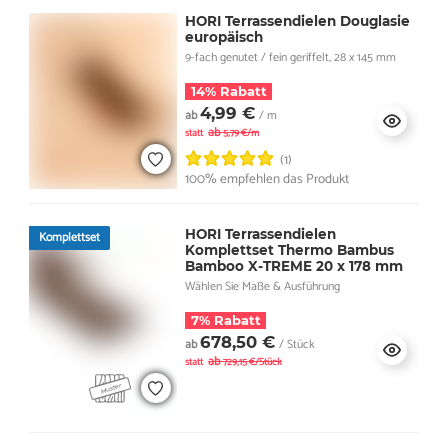
HORI Terrassendielen Douglasie
europäisch
9-fach genutet / fein geriffelt, 28 x 145 mm
14% Rabatt
4,99 €
ab
/ m
ab
statt
5,79 €/m
(1)
100% empfehlen das Produkt
HORI Terrassendielen
Komplettset
Komplettset Thermo Bambus
Bamboo X-TREME 20 x 178 mm
Wählen Sie Maße & Ausführung
7% Rabatt
678,50 €
ab
/ Stück
ab
statt
729,15 €/Stück