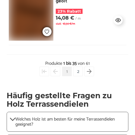
geölt
23% Rabatt
14,08 €
/ m
statt
18,30 €/m
Produkte
1 bis 35
von 61
1
2
Häufig gestellte Fragen zu
Holz Terrassendielen
Welches Holz ist am besten für meine Terrassendielen
geeignet?