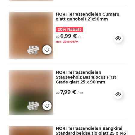
HORI Terrassendielen Cumaru
glatt gehobelt 21x90mm
20% Rabatt
6,99 €
ab
/ m
ab
statt
8,76 €/m
HORI Terrassendielen
Stauseeholz Basralocus First
Grade glatt 25 x 90 mm
7,99 €
ab
/ m
HORI Terrassendielen Bangkirai
Standard beidseitig glatt 25 x 145