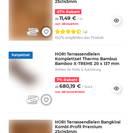
25x145mm
47% Rabatt
11,49 €
ab
/ m
ab
statt
21,49 €/m
(4)
100% empfehlen das Produkt
HORI Terrassendielen
Komplettset
Komplettset Thermo Bambus
Bamboo X-TREME 20 x 137 mm
Wählen Sie Maße & Ausführung
7% Rabatt
680,19 €
ab
/ Stück
ab
statt
730,85 €/Stück
HORI Terrassendielen Bangkirai
Kombi-Profil Premium
25x145mm