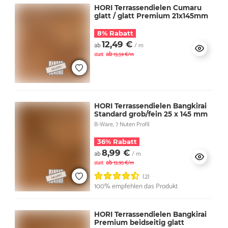
HORI Terrassendielen Cumaru
glatt / glatt Premium 21x145mm
8% Rabatt
12,49 €
ab
/ m
ab
statt
13,59 €/m
HORI Terrassendielen Bangkirai
Standard grob/fein 25 x 145 mm
B-Ware, 7 Nuten Profil
36% Rabatt
8,99 €
ab
/ m
ab
statt
13,95 €/m
(2)
100% empfehlen das Produkt
HORI Terrassendielen Bangkirai
Premium beidseitig glatt