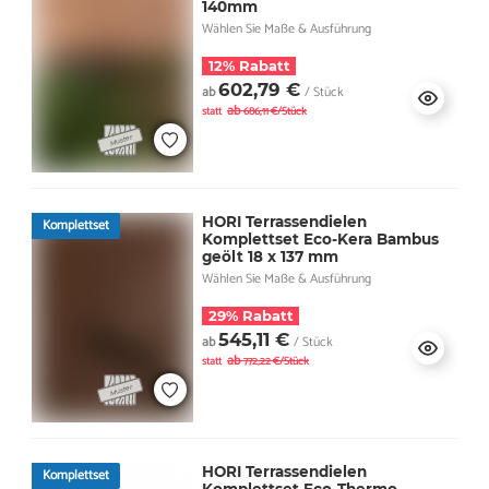
140mm
Wählen Sie Maße & Ausführung
12% Rabatt
602,79 €
ab
/ Stück
ab
statt
686,11 €/Stück
HORI Terrassendielen
Komplettset
Komplettset Eco-Kera Bambus
geölt 18 x 137 mm
Wählen Sie Maße & Ausführung
29% Rabatt
545,11 €
ab
/ Stück
ab
statt
772,22 €/Stück
HORI Terrassendielen
Komplettset