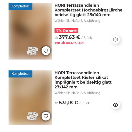
HORI Terrassendielen
Komplettset
Komplettset HochgebirgsLärche
beidseitig glatt 25x140 mm
Wählen Sie Maße & Ausführung
7% Rabatt
377,63 €
ab
/ Stück
ab
statt
406,68 €/Stück
HORI Terrassendielen
Komplettset
Komplettset Kiefer silikat
imprägniert beidseitig glatt
27x142 mm
Wählen Sie Maße & Ausführung
531,18 €
ab
/ Stück