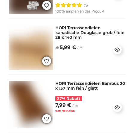
(3)
100% empfehlen das Produkt
HORI Terrassendielen
kanadische Douglasie grob / fein
28 x 140 mm
5,99 €
ab
/ m
HORI Terrassendielen Bambus 20
x 137 mm fein / glatt
27% Rabatt
7,99 €
/ m
statt
10,95 €/m