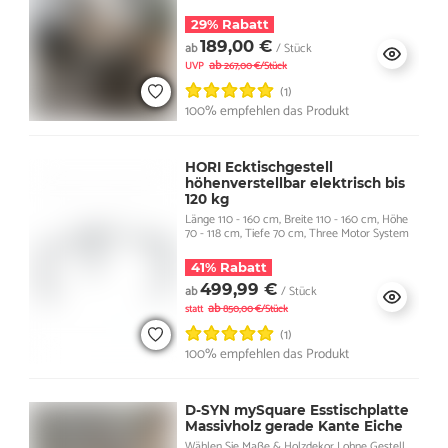
29% Rabatt
189,00 €
ab
/ Stück
ab
UVP
267,00 €/Stück
(1)
100% empfehlen das Produkt
HORI Ecktischgestell
höhenverstellbar elektrisch bis
120 kg
Länge 110 - 160 cm, Breite 110 - 160 cm, Höhe
70 - 118 cm, Tiefe 70 cm, Three Motor System
41% Rabatt
499,99 €
ab
/ Stück
ab
statt
850,00 €/Stück
(1)
100% empfehlen das Produkt
D-SYN mySquare Esstischplatte
Massivholz gerade Kante Eiche
Wählen Sie Maße & Holzdekor I ohne Gestell