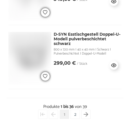
D-SYN Esstischgestell Doppel-U-
Modell pulverbeschichtet
schwarz
800 x 720 mm I 40 x 40 mm I Schwarz I
Pulverbeschichtet I Doppel-U-Modell
299,00 €
/ Stück
Produkte
1 bis 36
von 39
1
2