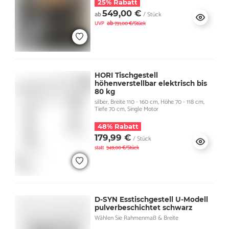
25% Rabatt
549,00 €
ab
/ Stück
ab
UVP
731,00 €/Stück
HORI Tischgestell
höhenverstellbar elektrisch bis
80 kg
silber, Breite 110 - 160 cm, Höhe 70 - 118 cm,
Tiefe 70 cm, Single Motor
48% Rabatt
179,99 €
/ Stück
statt
349,00 €/Stück
D-SYN Esstischgestell U-Modell
pulverbeschichtet schwarz
Wählen Sie Rahmenmaß & Breite