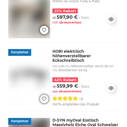
Wählen Sie Gestell, Farbe & Maße
25% Rabatt
597,90 €
ab
/ Stück
ab
UVP
799,00 €/Stück
HORI elektrisch
Komplettset
höhenverstellbarer
Eckschreibtisch
120 x 68 cm, höhenverstellbar von 62 bis 127
cm, Belastbarkeit 120 Kg
42% Rabatt
559,99 €
ab
/ Stück
ab
statt
959,00 €/Stück
(2)
100% empfehlen das Produkt
D-SYN myOval Esstisch
Komplettset
Massivholz Eiche Oval Schweizer