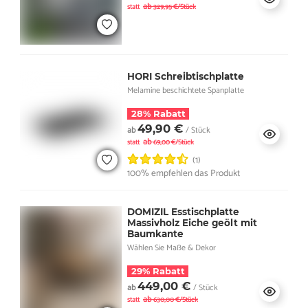
ab
statt
329,95 €/Stück
HORI Schreibtischplatte
Melamine beschichtete Spanplatte
28% Rabatt
49,90 €
ab
/ Stück
ab
statt
69,00 €/Stück
(1)
100% empfehlen das Produkt
DOMIZIL Esstischplatte
Massivholz Eiche geölt mit
Baumkante
Wählen Sie Maße & Dekor
29% Rabatt
449,00 €
ab
/ Stück
ab
statt
630,00 €/Stück