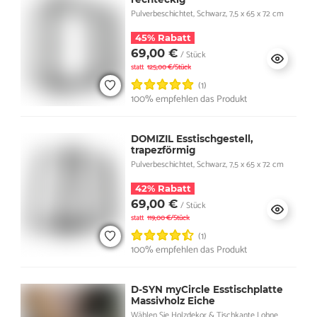
Pulverbeschichtet, Schwarz, 7,5 x 65 x 72 cm
45% Rabatt
69,00 €
/ Stück
statt
125,00 €/Stück
(1)
100% empfehlen das Produkt
DOMIZIL Esstischgestell,
trapezförmig
Pulverbeschichtet, Schwarz, 7,5 x 65 x 72 cm
42% Rabatt
69,00 €
/ Stück
statt
119,00 €/Stück
(1)
100% empfehlen das Produkt
D-SYN myCircle Esstischplatte
Massivholz Eiche
Wählen Sie Holzdekor & Tischkante I ohne