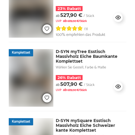
23% Rabatt
527,90 €
ab
/ Stück
ab
UVP
689,00 €/Stück
(1)
100% empfehlen das Produkt
D-SYN myTree Esstisch
Komplettset
Massivholz Eiche Baumkante
Komplettset
Wählen Sie Gestell, Farbe & Maße
26% Rabatt
507,90 €
ab
/ Stück
ab
UVP
689,00 €/Stück
D-SYN mySquare Esstisch
Komplettset
Massivholz Eiche Schweizer
kante Komplettset