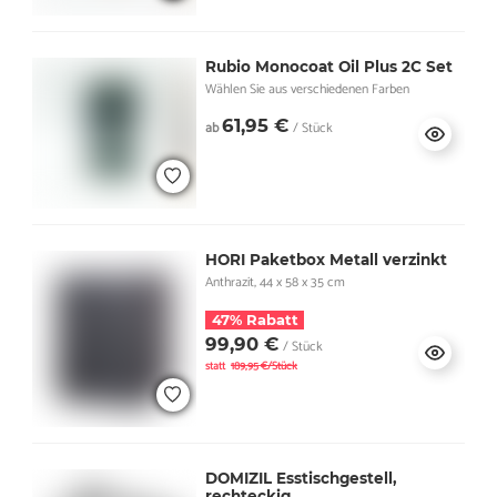
Rubio Monocoat Oil Plus 2C Set
Wählen Sie aus verschiedenen Farben
61,95 €
ab
/ Stück
HORI Paketbox Metall verzinkt
Anthrazit, 44 x 58 x 35 cm
47% Rabatt
99,90 €
/ Stück
statt
189,95 €/Stück
DOMIZIL Esstischgestell,
rechteckig