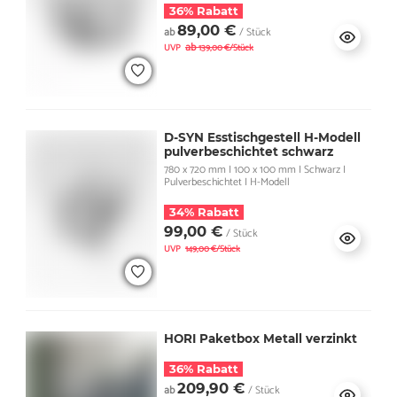
36% Rabatt
89,00 €
ab
/ Stück
ab
UVP
139,00 €/Stück
D-SYN Esstischgestell H-Modell
pulverbeschichtet schwarz
780 x 720 mm I 100 x 100 mm I Schwarz I
Pulverbeschichtet I H-Modell
34% Rabatt
99,00 €
/ Stück
UVP
149,00 €/Stück
HORI Paketbox Metall verzinkt
36% Rabatt
209,90 €
ab
/ Stück