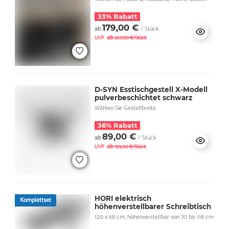
33% Rabatt
179,00 €
ab
/ Stück
ab
UVP
267,00 €/Stück
D-SYN Esstischgestell X-Modell
pulverbeschichtet schwarz
Wählen Sie Gestellbreite
36% Rabatt
89,00 €
ab
/ Stück
ab
UVP
139,00 €/Stück
HORI elektrisch
Komplettset
höhenverstellbarer Schreibtisch
120 x 68 cm, höhenverstellbar von 70 bis 118 cm