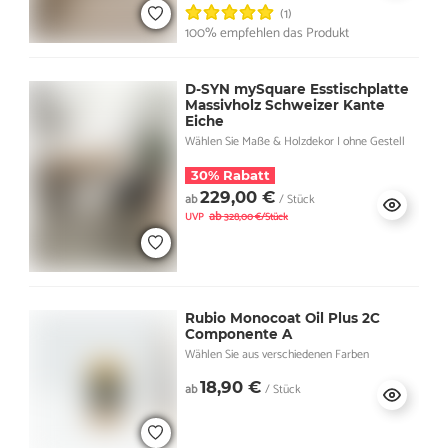
(1)
100% empfehlen das Produkt
D-SYN mySquare Esstischplatte
Massivholz Schweizer Kante
Eiche
Wählen Sie Maße & Holzdekor I ohne Gestell
30% Rabatt
229,00 €
ab
/ Stück
ab
UVP
328,00 €/Stück
Rubio Monocoat Oil Plus 2C
Componente A
Wählen Sie aus verschiedenen Farben
18,90 €
ab
/ Stück