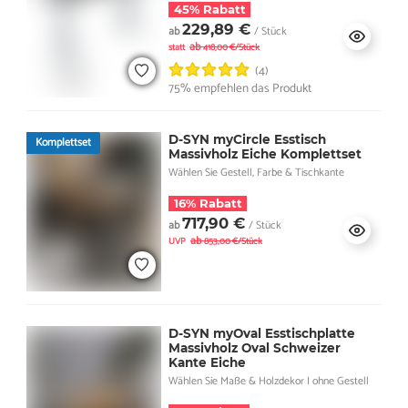
45% Rabatt
229,89 €
ab
/ Stück
ab
statt
418,00 €/Stück
(4)
75% empfehlen das Produkt
D-SYN myCircle Esstisch
Komplettset
Massivholz Eiche Komplettset
Wählen Sie Gestell, Farbe & Tischkante
16% Rabatt
717,90 €
ab
/ Stück
ab
UVP
853,00 €/Stück
D-SYN myOval Esstischplatte
Massivholz Oval Schweizer
Kante Eiche
Wählen Sie Maße & Holzdekor I ohne Gestell