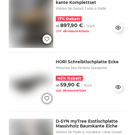
kante Komplettset
Wählen Sie Gestell, Farbe & Maße
17% Rabatt
897,90 €
ab
/ Stück
ab
UVP
1.080,00 €/Stück
HORI Schreibtischplatte Ecke
Melamine beschichtete Spanplatte
45% Rabatt
59,90 €
ab
/ Stück
ab
statt
109,00 €/Stück
D-SYN myTree Esstischplatte
Massivholz Baumkante Eiche
Wählen Sie Maße & Holzdekor I ohne Gestell