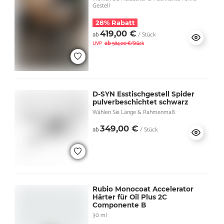
Gestell
28% Rabatt
419,00 €
ab
/ Stück
ab
UVP
584,00 €/Stück
D-SYN Esstischgestell Spider
pulverbeschichtet schwarz
Wählen Sie Länge & Rahmenmaß
349,00 €
ab
/ Stück
Rubio Monocoat Accelerator
Härter für Oil Plus 2C
Componente B
30 ml