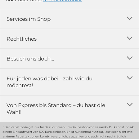
Services im Shop
Versandkosten
Rechtliches
Ratgeber
Impressum
Besuch uns doch...
Erfahrungsberichte & Bewertungen
AGB
FAQ
in der Ausstellung...
Für jeden was dabei - zahl wie du
Rückgabe & Reklamation
Kontakt
möchtest!
Datenschutz
Das ist casando
Holz-Richter GmbH
Schmiedeweg 1
Batteriegesetz
Karriere
Von Express bis Standard – du hast die
51789 Lindlar
Wahl!
Widerrufsrecht
Gewerbekunden
Hinweis:
Hunde sind in der Ausstellung erlaubt
Datenschutz-Einstellung
Grounding Page
¹ Der Rabattcode gilt nur für das Sortiment im Onlineshop von casando. Du kannst ihn ab
einem Einkaufswert von 500 Euro einlösen. Er ist nur einmal nutzbar, lässt sich nicht mit
Erklärung zur Barrierefreiheit
anderen Rabattaktionen kombinieren, nicht auszahlen und auch nicht nachträglich