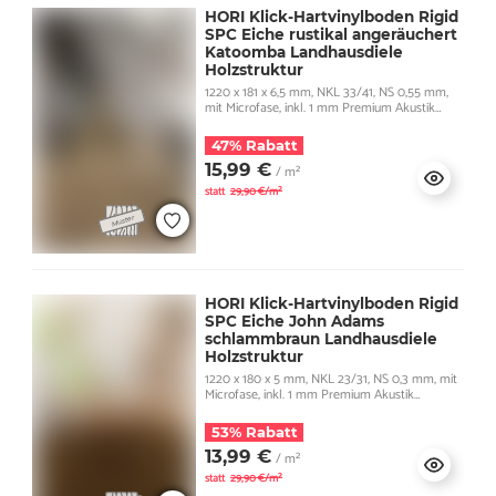
HORI Klick-Hartvinylboden Rigid
SPC Eiche rustikal angeräuchert
Katoomba Landhausdiele
Holzstruktur
1220 x 181 x 6,5 mm, NKL 33/41, NS 0,55 mm,
mit Microfase, inkl. 1 mm Premium Akustik
Trittschall
47% Rabatt
15,99 €
/ m²
statt
29,90 €/m²
HORI Klick-Hartvinylboden Rigid
SPC Eiche John Adams
schlammbraun Landhausdiele
Holzstruktur
1220 x 180 x 5 mm, NKL 23/31, NS 0,3 mm, mit
Microfase, inkl. 1 mm Premium Akustik
Trittschall
53% Rabatt
13,99 €
/ m²
statt
29,90 €/m²