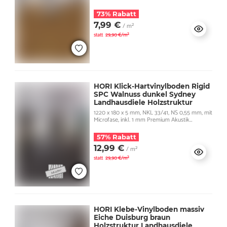
73% Rabatt
7,99 €
/ m²
statt
29,90 €/m²
HORI Klick-Hartvinylboden Rigid
SPC Walnuss dunkel Sydney
Landhausdiele Holzstruktur
1220 x 180 x 5 mm, NKL 33/41, NS 0,55 mm, mit
Microfase, inkl. 1 mm Premium Akustik
Trittschall
57% Rabatt
12,99 €
/ m²
statt
29,90 €/m²
HORI Klebe-Vinylboden massiv
Eiche Duisburg braun
Holzstruktur Landhausdiele