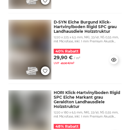
D-SYN Eiche Burgund Klick-
Hartvinylboden Rigid SPC grau
Landhausdiele Holzstruktur
1220 x 225 x 6,5 mm, NKL 33/41, NS 0,55 mm,
mit Microfase, inkl. 1 mm Premium Akustik
Trittschall
40% Rabatt
29,90 €
/ m²
UVP
49,90 €/m²
HORI Klick-Hartvinylboden Rigid
SPC Eiche Markant grau
Geraldton Landhausdiele
Holzstruktur
1220 x 180 x 6,5 mm, NKL 33/41, NS 0,55 mm,
mit Microfase, inkl. 1 mm Premium Akustik
Trittschall
48% Rabatt