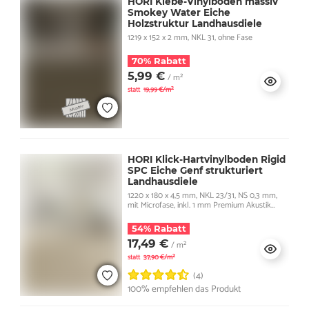
HORI Klebe-Vinylboden massiv
Smokey Water Eiche
Holzstruktur Landhausdiele
1219 x 152 x 2 mm, NKL 31, ohne Fase
70% Rabatt
5,99 €
/ m²
statt
19,99 €/m²
HORI Klick-Hartvinylboden Rigid
SPC Eiche Genf strukturiert
Landhausdiele
1220 x 180 x 4,5 mm, NKL 23/31, NS 0,3 mm,
mit Microfase, inkl. 1 mm Premium Akustik
Trittschall
54% Rabatt
17,49 €
/ m²
statt
37,90 €/m²
(4)
100% empfehlen das Produkt