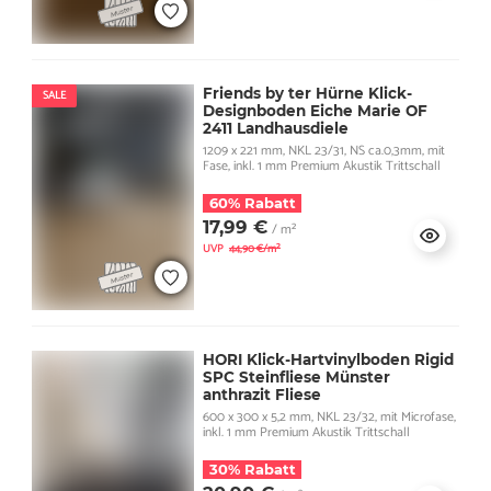
Friends by ter Hürne Klick-
SALE
Designboden Eiche Marie OF
2411 Landhausdiele
1209 x 221 mm, NKL 23/31, NS ca.0,3mm, mit
Fase, inkl. 1 mm Premium Akustik Trittschall
60% Rabatt
17,99 €
/ m²
UVP
44,90 €/m²
HORI Klick-Hartvinylboden Rigid
SPC Steinfliese Münster
anthrazit Fliese
600 x 300 x 5,2 mm, NKL 23/32, mit Microfase,
inkl. 1 mm Premium Akustik Trittschall
30% Rabatt