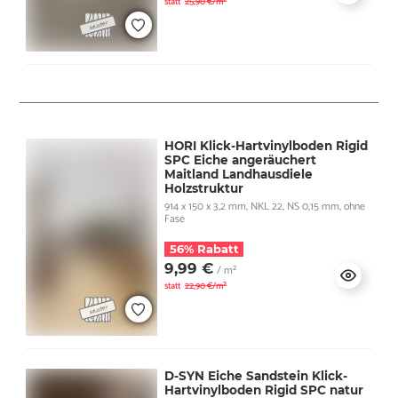
statt
25,90 €/m²
HORI Klick-Hartvinylboden Rigid
SPC Eiche angeräuchert
Maitland Landhausdiele
Holzstruktur
914 x 150 x 3,2 mm, NKL 22, NS 0,15 mm, ohne
Fase
56% Rabatt
9,99 €
/ m²
statt
22,90 €/m²
D-SYN Eiche Sandstein Klick-
Hartvinylboden Rigid SPC natur