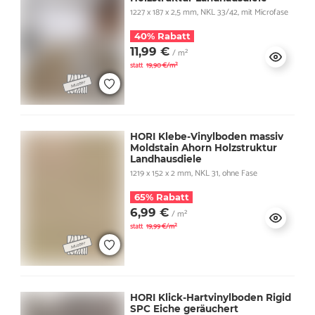
1227 x 187 x 2,5 mm, NKL 33/42, mit Microfase
40% Rabatt
11,99 €
/ m²
statt
19,90 €/m²
HORI Klebe-Vinylboden massiv
Moldstain Ahorn Holzstruktur
Landhausdiele
1219 x 152 x 2 mm, NKL 31, ohne Fase
65% Rabatt
6,99 €
/ m²
statt
19,99 €/m²
HORI Klick-Hartvinylboden Rigid
SPC Eiche geräuchert