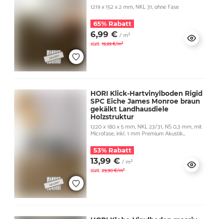
1219 x 152 x 2 mm, NKL 31, ohne Fase
65% Rabatt
6,99 €
/ m²
statt
19,99 €/m²
HORI Klick-Hartvinylboden Rigid
SPC Eiche James Monroe braun
gekälkt Landhausdiele
Holzstruktur
1220 x 180 x 5 mm, NKL 23/31, NS 0,3 mm, mit
Microfase, inkl. 1 mm Premium Akustik
Trittschall
53% Rabatt
13,99 €
/ m²
statt
29,90 €/m²