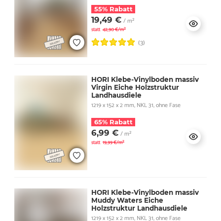
55% Rabatt
19,49 €
/ m²
statt
42,90 €/m²
(3)
HORI Klebe-Vinylboden massiv
Virgin Eiche Holzstruktur
Landhausdiele
1219 x 152 x 2 mm, NKL 31, ohne Fase
65% Rabatt
6,99 €
/ m²
statt
19,99 €/m²
HORI Klebe-Vinylboden massiv
Muddy Waters Eiche
Holzstruktur Landhausdiele
1219 x 152 x 2 mm, NKL 31, ohne Fase