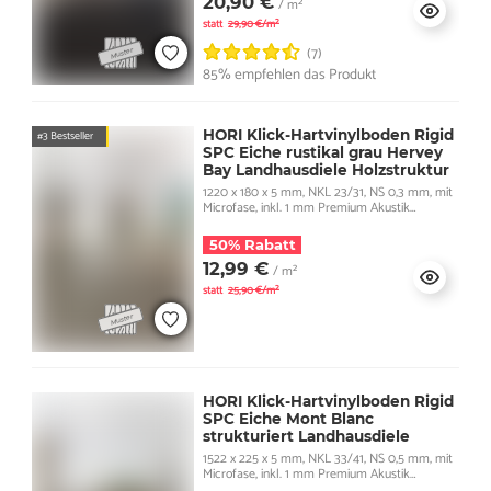
20,90 €
/ m²
statt
29,90 €/m²
(7)
85% empfehlen das Produkt
HORI Klick-Hartvinylboden Rigid
#3 Bestseller
SPC Eiche rustikal grau Hervey
Bay Landhausdiele Holzstruktur
1220 x 180 x 5 mm, NKL 23/31, NS 0,3 mm, mit
Microfase, inkl. 1 mm Premium Akustik
Trittschall
50% Rabatt
12,99 €
/ m²
statt
25,90 €/m²
HORI Klick-Hartvinylboden Rigid
SPC Eiche Mont Blanc
strukturiert Landhausdiele
1522 x 225 x 5 mm, NKL 33/41, NS 0,5 mm, mit
Microfase, inkl. 1 mm Premium Akustik
Trittschall