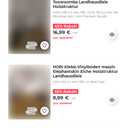
Toowoomba Landhausdiele
Holzstruktur
1220 x 180 x 5 mm, NKL 23/31, NS 0,3 mm, mit
Microfase, inkl. 1 mm Premium Akustik
Trittschall
43% Rabatt
16,99 €
/ m²
statt
29,90 €/m²
HORI Klebe-Vinylboden massiv
Elephantskin Eiche Holzstruktur
Landhausdiele
1219 x 152 x 2 mm, NKL 31, ohne Fase
55% Rabatt
8,99 €
/ m²
statt
19,99 €/m²