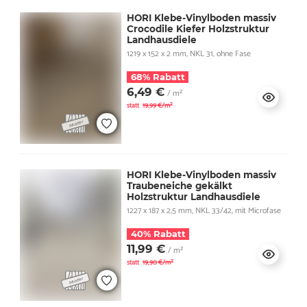
HORI Klebe-Vinylboden massiv
Crocodile Kiefer Holzstruktur
Landhausdiele
1219 x 152 x 2 mm, NKL 31, ohne Fase
68% Rabatt
6,49 €
/ m²
statt
19,99 €/m²
HORI Klebe-Vinylboden massiv
Traubeneiche gekälkt
Holzstruktur Landhausdiele
1227 x 187 x 2,5 mm, NKL 33/42, mit Microfase
40% Rabatt
11,99 €
/ m²
statt
19,90 €/m²