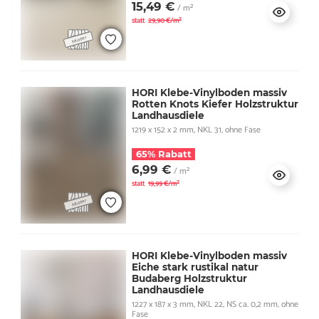
15,49 €
/ m²
statt
29,90 €/m²
HORI Klebe-Vinylboden massiv
Rotten Knots Kiefer Holzstruktur
Landhausdiele
1219 x 152 x 2 mm, NKL 31, ohne Fase
65% Rabatt
6,99 €
/ m²
statt
19,99 €/m²
HORI Klebe-Vinylboden massiv
Eiche stark rustikal natur
Budaberg Holzstruktur
Landhausdiele
1227 x 187 x 3 mm, NKL 22, NS ca. 0,2 mm, ohne
Fase