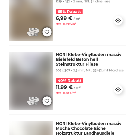
1219 x 152 x 2 mm, NKL 31, ohne Fase
65% Rabatt
6,99 €
/ m²
statt
19,99 €/m²
HORI Klebe-Vinylboden massiv
Bielefeld Beton hell
Steinstruktur Fliese
607 x 307 x 2,5 mm, NKL 33/42, mit Microfase
40% Rabatt
11,99 €
/ m²
statt
19,90 €/m²
HORI Klebe-Vinylboden massiv
Mocha Chocolate Eiche
Holzstruktur Landhausdiele