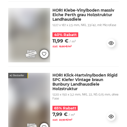
HORI Klebe-Vinylboden massiv
Eiche Perth grau Holzstruktur
Landhausdiele
1227 x 187 x 2,5 mm, NKL 33/42, mit Microfase
40% Rabatt
11,99 €
/ m²
statt
19,90 €/m²
HORI Klick-Hartvinylboden Rigid
#2 Bestseller
SPC Kiefer Vintage braun
Bunbury Landhausdiele
Holzstruktur
1220 x 150 x 3,2 mm, NKL 22, NS 0,15 mm, ohne
Fase
65% Rabatt
7,99 €
/ m²
statt
22,90 €/m²