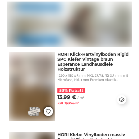
HORI Klick-Hartvinylboden Rigid
SPC Kiefer Vintage braun
Esperance Landhausdiele
Holzstruktur
1220 x 180 x 5 mm, NKL 23/31, NS 0,3 mm, mit
Microfase, inkl. 1 mm Premium Akustik
Trittschall
53% Rabatt
13,99 €
/ m²
statt
29,90 €/m²
HORI Klebe-Vinylboden massiv