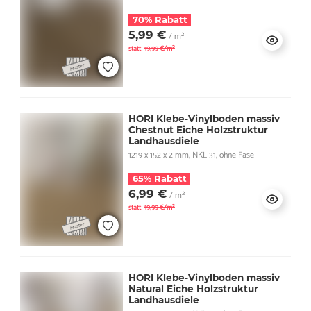
70% Rabatt
5,99 €
/ m²
statt
19,99 €/m²
HORI Klebe-Vinylboden massiv
Chestnut Eiche Holzstruktur
Landhausdiele
1219 x 152 x 2 mm, NKL 31, ohne Fase
65% Rabatt
6,99 €
/ m²
statt
19,99 €/m²
HORI Klebe-Vinylboden massiv
Natural Eiche Holzstruktur
Landhausdiele