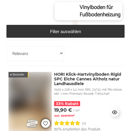
Vinylboden für
Fußbodenheizung
Filter auswählen
HORI Klick-Hartvinylboden Rigid
#1 Bestseller
SPC Eiche Cannes Altholz natur
Landhausdiele
1500 x 228 x 5,2 mm, NKL 23/32, mit Microfase,
inkl. 1 mm Premium Akustik Trittschall
33% Rabatt
19,90 €
/ m²
statt
29,90 €/m²
(7)
85% empfehlen das Produkt