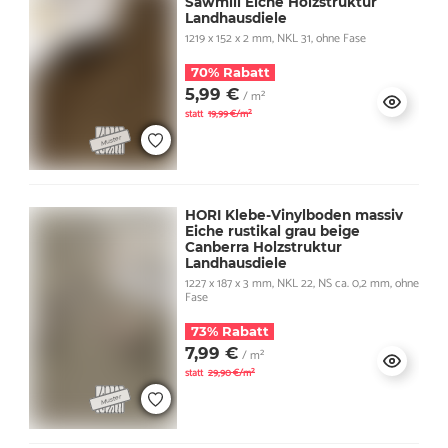
Sawmill Eiche Holzstruktur
Landhausdiele
1219 x 152 x 2 mm, NKL 31, ohne Fase
70% Rabatt
5,99 €
/ m²
statt
19,99 €/m²
HORI Klebe-Vinylboden massiv
Eiche rustikal grau beige
Canberra Holzstruktur
Landhausdiele
1227 x 187 x 3 mm, NKL 22, NS ca. 0,2 mm, ohne
Fase
73% Rabatt
7,99 €
/ m²
statt
29,90 €/m²