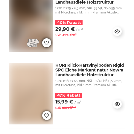
Landhausdiele Holzstruktur
1220 x 225 x 6,5 mm, NKL 33/41, NS 0,55 mm,
mit Microfase, inkl. 1 mm Premium Akustik
Trittschall
40% Rabatt
29,90 €
/ m²
UVP
49,90 €/m²
HORI Klick-Hartvinylboden Rigid
SPC Eiche Markant natur Nowra
Landhausdiele Holzstruktur
1220 x 180 x 6,5 mm, NKL 33/41, NS 0,55 mm,
mit Microfase, inkl. 1 mm Premium Akustik
Trittschall
47% Rabatt
15,99 €
/ m²
statt
29,90 €/m²