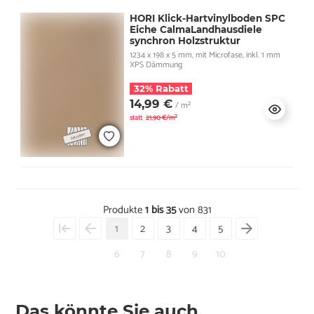
HORI Klick-Hartvinylboden SPC
Eiche CalmaLandhausdiele
synchron Holzstruktur
1234 x 198 x 5 mm, mit Microfase, inkl. 1 mm
XPS Dämmung
32% Rabatt
14,99 €
/ m²
statt
21,90 €/m²
Produkte
1 bis 35
von 831
1
2
3
4
5
6
7
8
9
10
Das könnte Sie auch