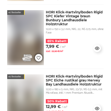
HORI Klick-Hartvinylboden Rigid
#2 Bestseller
SPC Kiefer Vintage braun
Bunbury Landhausdiele
Holzstruktur
1220 x 150 x 3,2 mm, NKL 22, NS 0,15 mm, ohne
Fase
65% Rabatt
7,99 €
/ m²
statt
22,90 €/m²
HORI Klick-Hartvinylboden Rigid
#3 Bestseller
SPC Eiche rustikal grau Hervey
Bay Landhausdiele Holzstruktur
1220 x 180 x 5 mm, NKL 23/31, NS 0,3 mm, mit
Microfase, inkl. 1 mm Premium Akustik
Trittschall
50% Rabatt
12,99 €
/ m²