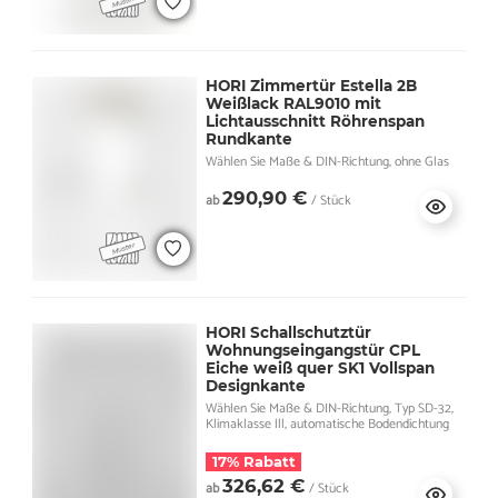
HORI Zimmertür Estella 2B
Weißlack RAL9010 mit
Lichtausschnitt Röhrenspan
Rundkante
Wählen Sie Maße & DIN-Richtung, ohne Glas
290,90 €
ab
/ Stück
HORI Schallschutztür
Wohnungseingangstür CPL
Eiche weiß quer SK1 Vollspan
Designkante
Wählen Sie Maße & DIN-Richtung, Typ SD-32,
Klimaklasse lll, automatische Bodendichtung
17% Rabatt
326,62 €
ab
/ Stück