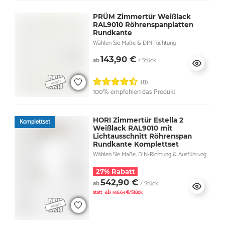
PRÜM Zimmertür Weißlack
RAL9010 Röhrenspanplatten
Rundkante
Wählen Sie Maße & DIN-Richtung
143,90 €
ab
/ Stück
(8)
100% empfehlen das Produkt
HORI Zimmertür Estella 2
Komplettset
Weißlack RAL9010 mit
Lichtausschnitt Röhrenspan
Rundkante Komplettset
Wählen Sie Maße, DIN-Richtung & Ausführung
27% Rabatt
542,90 €
ab
/ Stück
ab
statt
746,63 €/Stück