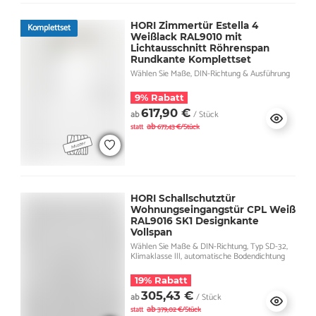
HORI Zimmertür Estella 4
Komplettset
Weißlack RAL9010 mit
Lichtausschnitt Röhrenspan
Rundkante Komplettset
Wählen Sie Maße, DIN-Richtung & Ausführung
9% Rabatt
617,90 €
ab
/ Stück
ab
statt
677,43 €/Stück
HORI Schallschutztür
Wohnungseingangstür CPL Weiß
RAL9016 SK1 Designkante
Vollspan
Wählen Sie Maße & DIN-Richtung, Typ SD-32,
Klimaklasse lll, automatische Bodendichtung
19% Rabatt
305,43 €
ab
/ Stück
ab
statt
379,02 €/Stück