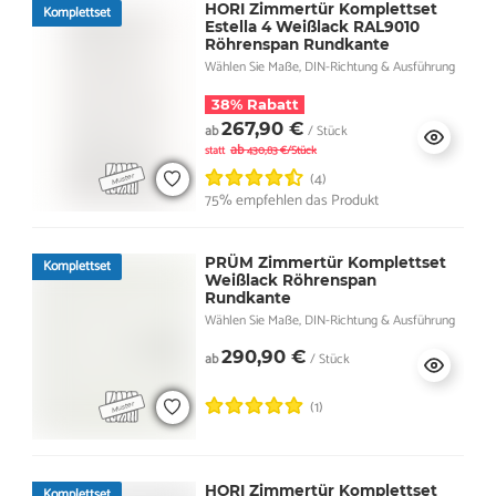
HORI Zimmertür Komplettset
Komplettset
Estella 4 Weißlack RAL9010
Röhrenspan Rundkante
Wählen Sie Maße, DIN-Richtung & Ausführung
38% Rabatt
267,90 €
ab
/ Stück
ab
statt
430,83 €/Stück
(4)
75% empfehlen das Produkt
PRÜM Zimmertür Komplettset
Komplettset
Weißlack Röhrenspan
Rundkante
Wählen Sie Maße, DIN-Richtung & Ausführung
290,90 €
ab
/ Stück
(1)
HORI Zimmertür Komplettset
Komplettset