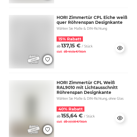
HORI Zimmertür CPL Eiche weiß
quer Röhrenspan Designkante
Wählen Sie Maße & DIN-Richtung
15% Rabatt
137,15 €
ab
/ Stück
ab
statt
161,84 €/Stück
HORI Zimmertür CPL Weiß
RAL9010 mit Lichtausschnitt
Röhrenspan Designkante
Wählen Sie Maße & DIN-Richtung, ohne Glas
40% Rabatt
155,64 €
ab
/ Stück
ab
statt
257,88 €/Stück