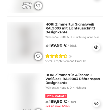
HORI Zimmertür Signalweiß
RAL9003 mit Lichtausschnitt
Designkante
Wählen Sie Maße & DIN-Richtung, ohne Glas
199,90 €
ab
/ Stück
(1)
100% empfehlen das Produkt
HORI Zimmertür Alicante 2
Weißlack RAL9003 Röhrenspan
Designkante
Wählen Sie Maße & DIN-Richtung
27% Rabatt
189,90 €
ab
/ Stück
ab
statt
260,61 €/Stück