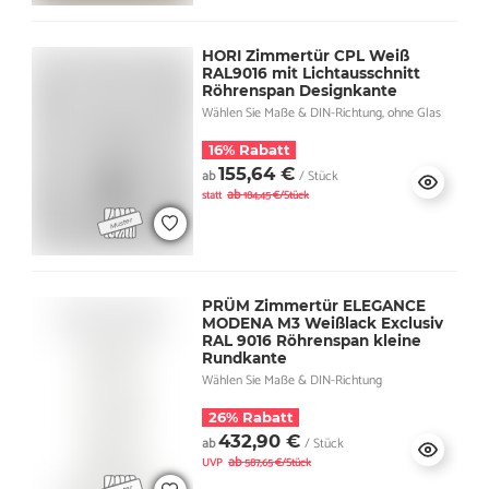
HORI Zimmertür CPL Weiß
RAL9016 mit Lichtausschnitt
Röhrenspan Designkante
Wählen Sie Maße & DIN-Richtung, ohne Glas
16% Rabatt
155,64 €
ab
/ Stück
ab
statt
184,45 €/Stück
PRÜM Zimmertür ELEGANCE
MODENA M3 Weißlack Exclusiv
RAL 9016 Röhrenspan kleine
Rundkante
Wählen Sie Maße & DIN-Richtung
26% Rabatt
432,90 €
ab
/ Stück
ab
UVP
587,65 €/Stück