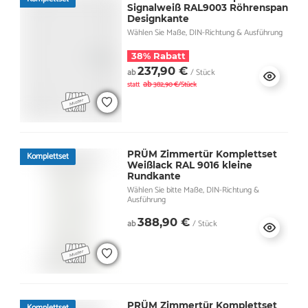
Signalweiß RAL9003 Röhrenspan
Designkante
Wählen Sie Maße, DIN-Richtung & Ausführung
38% Rabatt
237,90 €
ab
/ Stück
ab
statt
382,90 €/Stück
PRÜM Zimmertür Komplettset
Komplettset
Weißlack RAL 9016 kleine
Rundkante
Wählen Sie bitte Maße, DIN-Richtung &
Ausführung
388,90 €
ab
/ Stück
PRÜM Zimmertür Komplettset
Komplettset