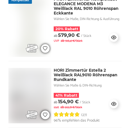
Komplettset
ELEGANCE MODENA M3
Weißlack RAL 9010 Röhrenspan
Eckkante
Wählen Sie Maße, DIN-Richtung & Ausführung
20% Rabatt
579,90 €
ab
/ Stück
ab
UVP
728,47 €/Stück
HORI Zimmertür Estella 2
Weißlack RAL9010 Röhrenspan
Rundkante
Wählen Sie Maße & DIN-Richtung
41% Rabatt
154,90 €
ab
/ Stück
ab
statt
262,81 €/Stück
(27)
96% empfehlen das Produkt