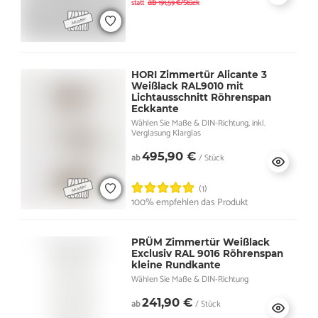
ab
statt
191,59 €/Stück
HORI Zimmertür Alicante 3
Weißlack RAL9010 mit
Lichtausschnitt Röhrenspan
Eckkante
Wählen Sie Maße & DIN-Richtung, inkl.
Verglasung Klarglas
495,90 €
ab
/ Stück
(1)
100% empfehlen das Produkt
PRÜM Zimmertür Weißlack
Exclusiv RAL 9016 Röhrenspan
kleine Rundkante
Wählen Sie Maße & DIN-Richtung
241,90 €
ab
/ Stück