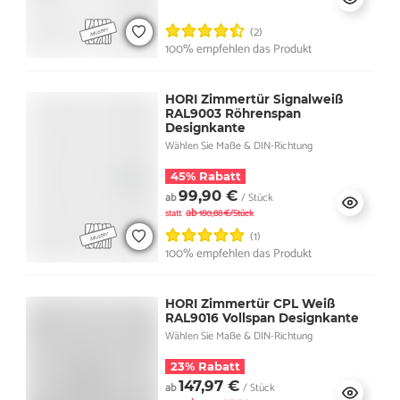
(2)
100% empfehlen das Produkt
HORI Zimmertür Signalweiß
RAL9003 Röhrenspan
Designkante
Wählen Sie Maße & DIN-Richtung
45% Rabatt
99,90 €
ab
/ Stück
ab
statt
180,88 €/Stück
(1)
100% empfehlen das Produkt
HORI Zimmertür CPL Weiß
RAL9016 Vollspan Designkante
Wählen Sie Maße & DIN-Richtung
23% Rabatt
147,97 €
ab
/ Stück