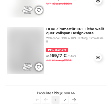
ab
UVP
554,80 €/Stück
HORI Zimmertür CPL Eiche weiß
quer Vollspan Designkante
Wählen Sie Maße & DIN-Richtung, Klimaklasse
II
19% Rabatt
169,17 €
ab
/ Stück
ab
statt
209,44 €/Stück
Produkte
1 bis 36
von 66
1
2