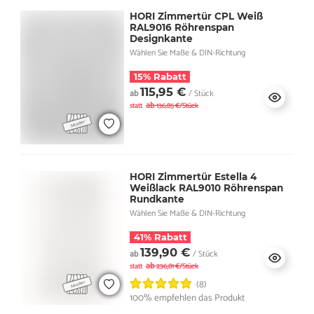
HORI Zimmertür CPL Weiß
RAL9016 Röhrenspan
Designkante
Wählen Sie Maße & DIN-Richtung
15% Rabatt
115,95 €
ab
/ Stück
ab
statt
136,85 €/Stück
HORI Zimmertür Estella 4
Weißlack RAL9010 Röhrenspan
Rundkante
Wählen Sie Maße & DIN-Richtung
41% Rabatt
139,90 €
ab
/ Stück
ab
statt
236,81 €/Stück
(8)
100% empfehlen das Produkt