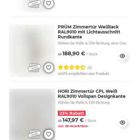
PRÜM Zimmertür Weißlack
RAL9010 mit Lichtausschnitt
Rundkante
Wählen Sie Maße & DIN-Richtung, ohne Glas
188,90 €
ab
/ Stück
(3)
100% empfehlen das Produkt
HORI Zimmertür CPL Weiß
RAL9010 Vollspan Designkante
Wählen Sie Maße & DIN-Richtung
23% Rabatt
147,97 €
ab
/ Stück
ab
statt
191,59 €/Stück