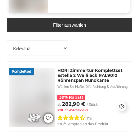
Filter auswählen
HORI Zimmertür Komplettset
Komplettset
Estella 2 Weißlack RAL9010
Röhrenspan Rundkante
Wählen Sie Maße, DIN-Richtung & Ausführung
39% Rabatt
282,90 €
ab
/ Stück
ab
statt
464,83 €/Stück
(12)
100% empfehlen das Produkt