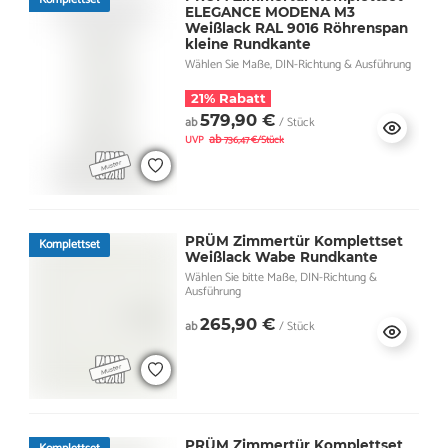
ELEGANCE MODENA M3
Weißlack RAL 9016 Röhrenspan
kleine Rundkante
Wählen Sie Maße, DIN-Richtung & Ausführung
21% Rabatt
579,90 €
ab
/ Stück
ab
UVP
736,47 €/Stück
PRÜM Zimmertür Komplettset
Komplettset
Weißlack Wabe Rundkante
Wählen Sie bitte Maße, DIN-Richtung &
Ausführung
265,90 €
ab
/ Stück
PRÜM Zimmertür Komplettset