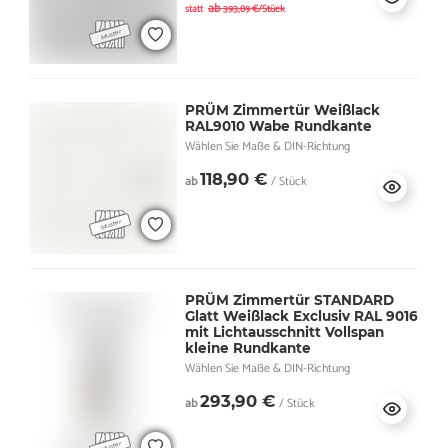
ab
statt
393,89 €/Stück
PRÜM Zimmertür Weißlack
RAL9010 Wabe Rundkante
Wählen Sie Maße & DIN-Richtung
118,90 €
ab
/ Stück
PRÜM Zimmertür STANDARD
Glatt Weißlack Exclusiv RAL 9016
mit Lichtausschnitt Vollspan
kleine Rundkante
Wählen Sie Maße & DIN-Richtung
293,90 €
ab
/ Stück