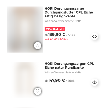
HORI Durchgangszarge
Durchgangsfutter CPL Eiche
astig Designkante
Wählen Sie verschiedene Maße
17% Rabatt
139,90 €
ab
/ Stück
ab
statt
168,15 €/Stück
HORI Durchgangszargen CPL
Eiche natur Rundkante
Wählen Sie verschiedene Maße
147,90 €
ab
/ Stück