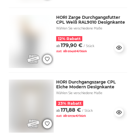
HORI Zarge Durchgangsfutter
CPL Weiß RAL9010 Designkante
Wählen Sie verschiedene Maße
12% Rabatt
179,90 €
ab
/ Stück
ab
statt
204,68 €/Stück
HORI Durchgangszarge CPL
Eiche Modern Designkante
Wählen Sie verschiedene Maße
23% Rabatt
171,88 €
ab
/ Stück
ab
statt
221,94 €/Stück