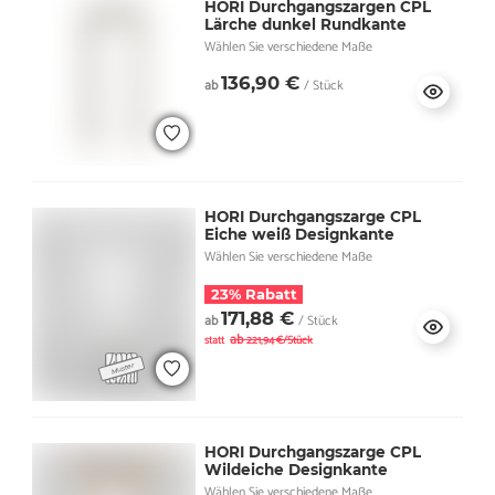
HORI Durchgangszargen CPL
Lärche dunkel Rundkante
Wählen Sie verschiedene Maße
136,90 €
ab
/ Stück
HORI Durchgangszarge CPL
Eiche weiß Designkante
Wählen Sie verschiedene Maße
23% Rabatt
171,88 €
ab
/ Stück
ab
statt
221,94 €/Stück
HORI Durchgangszarge CPL
Wildeiche Designkante
Wählen Sie verschiedene Maße