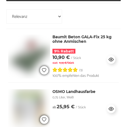
Baumit Beton GALA-Fix 25 kg
ohne Anmischen
9% Rabatt
10,90 €
/ Stück
statt
11,95 €/Stück
(1)
100% empfehlen das Produkt
OSMO Landhausfarbe
0,75 Liter, Weiß
25,95 €
ab
/ Stück