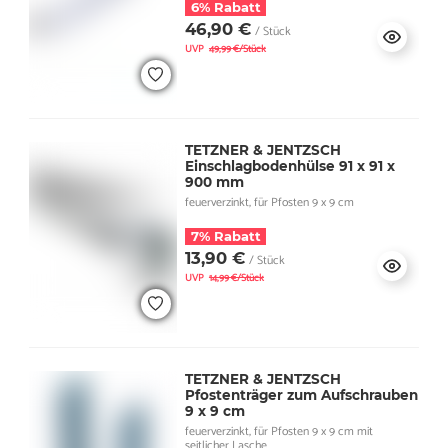
6% Rabatt
46,90 €
/ Stück
UVP
49,99 €/Stück
TETZNER & JENTZSCH
Einschlagbodenhülse 91 x 91 x
900 mm
feuerverzinkt, für Pfosten 9 x 9 cm
7% Rabatt
13,90 €
/ Stück
UVP
14,99 €/Stück
TETZNER & JENTZSCH
Pfostenträger zum Aufschrauben
9 x 9 cm
feuerverzinkt, für Pfosten 9 x 9 cm mit
seitlicher Lasche