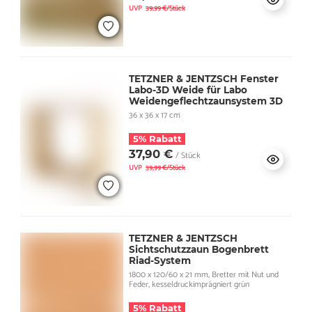
UVP
39,99 €/Stück
TETZNER & JENTZSCH Fenster
Labo-3D Weide für Labo
Weidengeflechtzaunsystem 3D
36 x 36 x 17 cm
5% Rabatt
37,90 €
/ Stück
UVP
39,99 €/Stück
TETZNER & JENTZSCH
Sichtschutzzaun Bogenbrett
Riad-System
1800 x 120/60 x 21 mm, Bretter mit Nut und
Feder, kesseldruckimprägniert grün
5% Rabatt