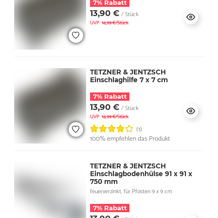
7% Rabatt
13,90 €
/ Stück
UVP
14,99 €/Stück
TETZNER & JENTZSCH
Einschlaghilfe 7 x 7 cm
7% Rabatt
13,90 €
/ Stück
UVP
14,99 €/Stück
(1)
100% empfehlen das Produkt
TETZNER & JENTZSCH
Einschlagbodenhülse 91 x 91 x
750 mm
feuerverzinkt, für Pfosten 9 x 9 cm
7% Rabatt