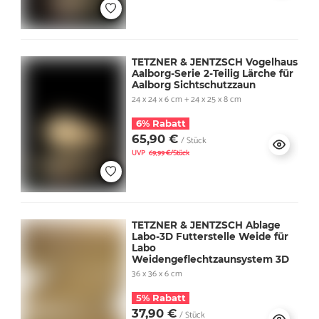
TETZNER & JENTZSCH Vogelhaus
Aalborg-Serie 2-Teilig Lärche für
Aalborg Sichtschutzzaun
24 x 24 x 6 cm + 24 x 25 x 8 cm
6% Rabatt
65,90 €
/ Stück
UVP
69,99 €/Stück
TETZNER & JENTZSCH Ablage
Labo-3D Futterstelle Weide für
Labo
Weidengeflechtzaunsystem 3D
36 x 36 x 6 cm
5% Rabatt
37,90 €
/ Stück