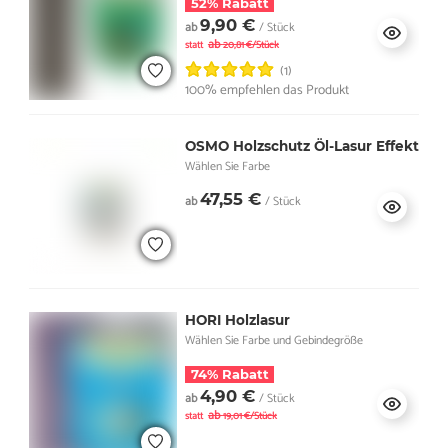
52% Rabatt
9,90 €
ab
/ Stück
ab
statt
20,81 €/Stück
(1)
100% empfehlen das Produkt
OSMO Holzschutz Öl-Lasur Effekt
Wählen Sie Farbe
47,55 €
ab
/ Stück
HORI Holzlasur
Wählen Sie Farbe und Gebindegröße
74% Rabatt
4,90 €
ab
/ Stück
ab
statt
19,01 €/Stück