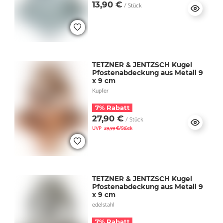
13,90 €
/ Stück
TETZNER & JENTZSCH Kugel
Pfostenabdeckung aus Metall 9
x 9 cm
Kupfer
7% Rabatt
27,90 €
/ Stück
UVP
29,99 €/Stück
TETZNER & JENTZSCH Kugel
Pfostenabdeckung aus Metall 9
x 9 cm
edelstahl
7% Rabatt