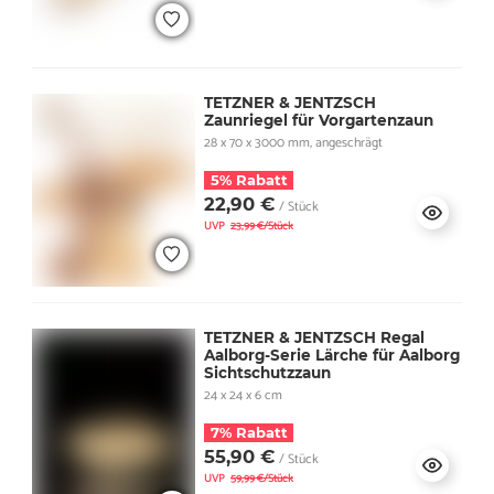
TETZNER & JENTZSCH
Zaunriegel für Vorgartenzaun
28 x 70 x 3000 mm, angeschrägt
5% Rabatt
22,90 €
/ Stück
UVP
23,99 €/Stück
TETZNER & JENTZSCH Regal
Aalborg-Serie Lärche für Aalborg
Sichtschutzzaun
24 x 24 x 6 cm
7% Rabatt
55,90 €
/ Stück
UVP
59,99 €/Stück