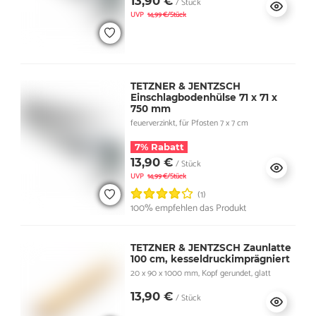
13,90 €
/ Stück
UVP
14,99 €/Stück
TETZNER & JENTZSCH
Einschlagbodenhülse 71 x 71 x
750 mm
feuerverzinkt, für Pfosten 7 x 7 cm
7% Rabatt
13,90 €
/ Stück
UVP
14,99 €/Stück
(1)
100% empfehlen das Produkt
TETZNER & JENTZSCH Zaunlatte
100 cm, kesseldruckimprägniert
20 x 90 x 1000 mm, Kopf gerundet, glatt
13,90 €
/ Stück