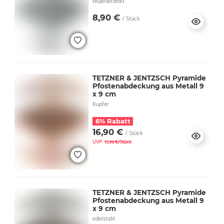
feuerverzinkt
8,90 €
/ Stück
TETZNER & JENTZSCH Pyramide
Pfostenabdeckung aus Metall 9
x 9 cm
Kupfer
6% Rabatt
16,90 €
/ Stück
UVP
17,99 €/Stück
TETZNER & JENTZSCH Pyramide
Pfostenabdeckung aus Metall 9
x 9 cm
edelstahl