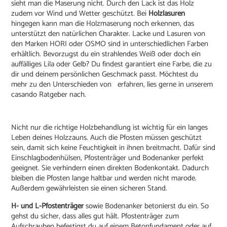
sieht man die Maserung nicht. Durch den Lack ist das Holz
zudem vor Wind und Wetter geschützt. Bei
Holzlasuren
hingegen kann man die Holzmaserung noch erkennen, das
unterstützt den natürlichen Charakter. Lacke und Lasuren von
den Marken HORI oder OSMO sind in unterschiedlichen Farben
erhältlich. Bevorzugst du ein strahlendes Weiß oder doch ein
auffälliges Lila oder Gelb? Du findest garantiert eine Farbe, die zu
dir und deinem persönlichen Geschmack passt. Möchtest du
mehr zu den Unterschieden von erfahren, lies gerne in unserem
casando Ratgeber nach.
Nicht nur die richtige Holzbehandlung ist wichtig für ein langes
Leben deines Holzzauns. Auch die Pfosten müssen geschützt
sein, damit sich keine Feuchtigkeit in ihnen breitmacht. Dafür sind
Einschlagbodenhülsen, Pfostenträger und Bodenanker perfekt
geeignet. Sie verhindern einen direkten Bodenkontakt. Dadurch
bleiben die Pfosten lange haltbar und werden nicht marode.
Außerdem gewährleisten sie einen sicheren Stand.
H- und L-Pfostenträger
sowie Bodenanker betonierst du ein. So
gehst du sicher, dass alles gut hält. Pfostenträger zum
Aufschrauben befestigst du auf einem Betonfundament oder auf