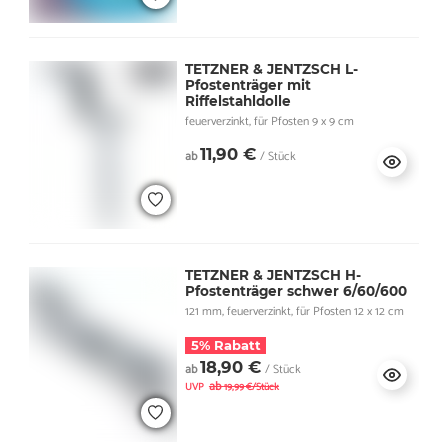
TETZNER & JENTZSCH L-
Pfostenträger mit
Riffelstahldolle
feuerverzinkt, für Pfosten 9 x 9 cm
11,90 €
ab
/ Stück
TETZNER & JENTZSCH H-
Pfostenträger schwer 6/60/600
121 mm, feuerverzinkt, für Pfosten 12 x 12 cm
5% Rabatt
18,90 €
ab
/ Stück
ab
UVP
19,99 €/Stück