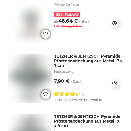
Wählen Sie Farbe
23% Rabatt
48,64 €
ab
/ Stück
ab
UVP
62,95 €/Stück
TETZNER & JENTZSCH Pyramide
Pfostenabdeckung aus Metall 7 x
7 cm
feuerverzinkt
7,90 €
/ Stück
(1)
100% empfehlen das Produkt
TETZNER & JENTZSCH Pyramide
Pfostenabdeckung aus Metall 9
x 9 cm