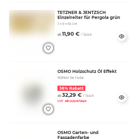
TETZNER & JENTZSCH
Einzelreiter für Pergola grün
7 x 9 x 65 cm
11,90 €
ab
/ Stück
OSMO Holzschutz Öl Effekt
Wählen Sie Farbe
38% Rabatt
32,29 €
ab
/ Stück
ab
UVP
51,95 €/Stück
OSMO Garten- und
Fassadenfarbe