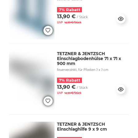
7% Rabatt
13,90 €
/ Stück
UVP
14,99 €/Stück
TETZNER & JENTZSCH
Einschlagbodenhülse 71 x 71 x
900 mm
feuerverzinkt, für Pfosten 7 x 7 cm
7% Rabatt
13,90 €
/ Stück
UVP
14,99 €/Stück
TETZNER & JENTZSCH
Einschlaghilfe 9 x 9 cm