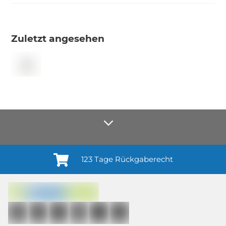
Zuletzt angesehen
123 Tage Rückgaberecht
Anmelden¹
Du willigst ein in den Erhalt regelmäßiger Neuigkeiten und Informationen zu
Produkten, Dienstleistungen, Aktionen und Zufriedenheitsbefragungen von
casando (Holz-Richter GmbH) sowie zur Interessen-Analyse durch
Auswertung individueller Öffnungs- und Klickraten (dazu nutzen wir
Mailchimp in Kombination mit Google). Deine Einwilligung kannst du
jederzeit mit Wirkung für die Zukunft und ohne Angabe von Gründen