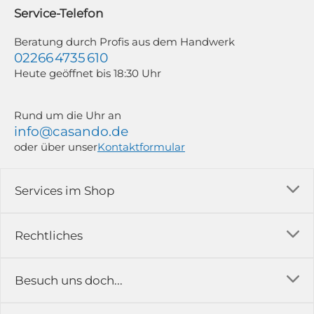
widerrufen; z. B. durch Klick auf den Abmeldelink am Ende jedes Newsletters.
Service-Telefon
Weitere Informationen findest du in unserer Datenschutzerklärung.
Beratung durch Profis aus dem Handwerk
02266 4735 610
Heute geöffnet bis 18:30 Uhr
Rund um die Uhr an
info@casando.de
oder über unser
Kontaktformular
Services im Shop
Versandkosten
Rechtliches
Ratgeber
Impressum
Besuch uns doch...
Erfahrungsberichte & Bewertungen
AGB
FAQ