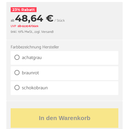
23% Rabatt
48,64 €
ab
/ Stück
ab
UVP
62,95 €/Stück
(inkl. 19% MwSt., zzgl. Versand)
Farbbezeichnung Hersteller
achatgrau
braunrot
schokobraun
In den Warenkorb