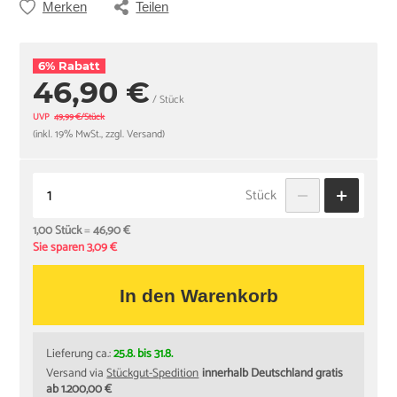
Merken
Teilen
6% Rabatt
46,90 €
/ Stück
UVP
49,99 €/Stück
(inkl. 19% MwSt., zzgl. Versand)
Stück
1,00 Stück
=
46,90 €
Sie sparen 3,09 €
In den Warenkorb
Lieferung ca.:
25.8. bis 31.8.
Versand via
Stückgut-Spedition
innerhalb Deutschland gratis
ab 1.200,00 €