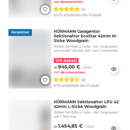
ab
statt
999,90 €/Stück
(6)
100% empfehlen das Produkt
HÖRMANN Garagentor
Komplettset
Sektionaltor EcoStar 42mm M-
Sicke Woodgrain
Wählen Sie Maße & Farbe - inkl. Zargenpaket
und Antrieb "Liftronic 500" und 2 Handsender
12% Rabatt
945,00 €
ab
/ Stück
ab
UVP
1.079,00 €/Stück
(8)
87% empfehlen das Produkt
HÖRMANN Sektionaltor LPU 42
42mm L-Sicke Woodgrain
Wählen Sie Maße & Farbe - inkl. Zargenpaket
und Z-Beschlag
1.454,85 €
ab
/ Stück