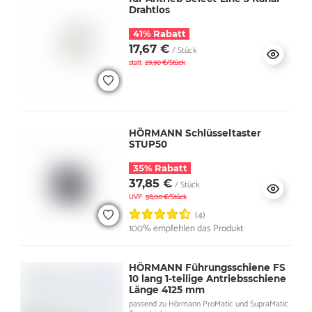
Drahtlos
41% Rabatt
17,67 €
/ Stück
statt
29,90 €/Stück
HÖRMANN Schlüsseltaster
STUP50
35% Rabatt
37,85 €
/ Stück
UVP
58,00 €/Stück
(4)
100% empfehlen das Produkt
HÖRMANN Führungsschiene FS
10 lang 1-teilige Antriebsschiene
Länge 4125 mm
passend zu Hörmann ProMatic und SupraMatic