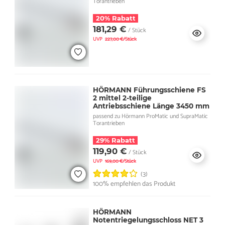
Torantrieben
20% Rabatt
181,29 €
/ Stück
UVP
227,00 €/Stück
HÖRMANN Führungsschiene FS
2 mittel 2-teilige
Antriebsschiene Länge 3450 mm
passend zu Hörmann ProMatic und SupraMatic
Torantrieben
29% Rabatt
119,90 €
/ Stück
UVP
169,00 €/Stück
(3)
100% empfehlen das Produkt
HÖRMANN
Notentriegelungsschloss NET 3