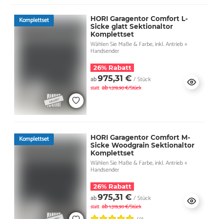
HORI Garagentor Comfort L-
Komplettset
Sicke glatt Sektionaltor
Komplettset
Wählen Sie Maße & Farbe, inkl. Antrieb +
Handsender
26% Rabatt
975,31 €
ab
/ Stück
ab
statt
1.319,90 €/Stück
HORI Garagentor Comfort M-
Komplettset
Sicke Woodgrain Sektionaltor
Komplettset
Wählen Sie Maße & Farbe, inkl. Antrieb +
Handsender
26% Rabatt
975,31 €
ab
/ Stück
ab
statt
1.319,90 €/Stück