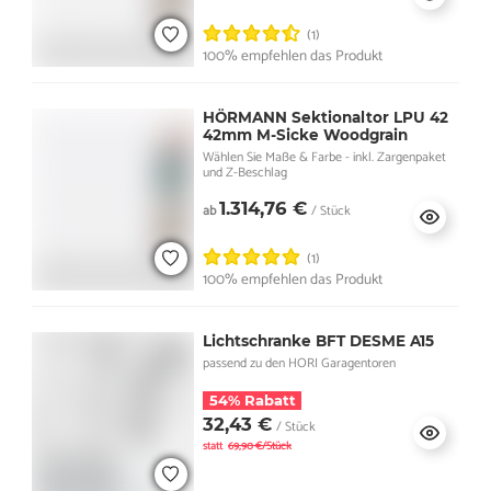
(1)
100% empfehlen das Produkt
HÖRMANN Sektionaltor LPU 42
42mm M-Sicke Woodgrain
Wählen Sie Maße & Farbe - inkl. Zargenpaket
und Z-Beschlag
1.314,76 €
ab
/ Stück
(1)
100% empfehlen das Produkt
Lichtschranke BFT DESME A15
passend zu den HORI Garagentoren
54% Rabatt
32,43 €
/ Stück
statt
69,90 €/Stück