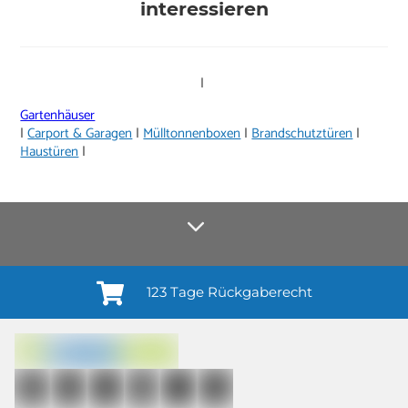
interessieren
|
Gartenhäuser
|
Carport & Garagen
|
Mülltonnenboxen
|
Brandschutztüren
|
Haustüren
|
123 Tage Rückgaberecht
Anmelden¹
Du willigst ein in den Erhalt regelmäßiger Neuigkeiten und Informationen zu
Produkten, Dienstleistungen, Aktionen und Zufriedenheitsbefragungen von
casando (Holz-Richter GmbH) sowie zur Interessen-Analyse durch
Auswertung individueller Öffnungs- und Klickraten (dazu nutzen wir
Mailchimp in Kombination mit Google). Deine Einwilligung kannst du
jederzeit mit Wirkung für die Zukunft und ohne Angabe von Gründen