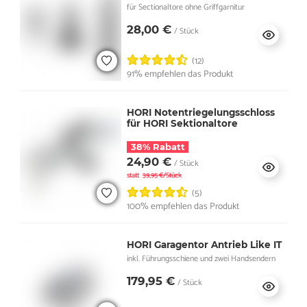
für Sectionaltore ohne Griffgarnitur
28,00 €
/ Stück
(12)
91% empfehlen das Produkt
HORI Notentriegelungsschloss
für HORI Sektionaltore
38% Rabatt
24,90 €
/ Stück
statt
39,95 €/Stück
(5)
100% empfehlen das Produkt
HORI Garagentor Antrieb Like IT
inkl. Führungsschiene und zwei Handsendern
179,95 €
/ Stück