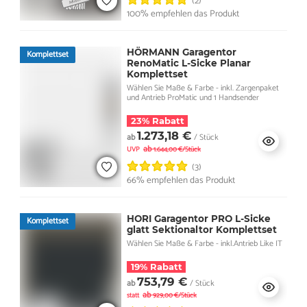
(2)
100% empfehlen das Produkt
HÖRMANN Garagentor
Komplettset
RenoMatic L-Sicke Planar
Komplettset
Wählen Sie Maße & Farbe - inkl. Zargenpaket
und Antrieb ProMatic und 1 Handsender
23% Rabatt
1.273,18 €
ab
/ Stück
ab
UVP
1.644,00 €/Stück
(3)
66% empfehlen das Produkt
HORI Garagentor PRO L-Sicke
Komplettset
glatt Sektionaltor Komplettset
Wählen Sie Maße & Farbe - inkl.Antrieb Like IT
19% Rabatt
753,79 €
ab
/ Stück
ab
statt
929,00 €/Stück