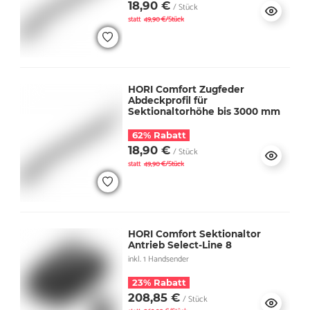
18,90 €
/ Stück
statt
49,90 €/Stück
HORI Comfort Zugfeder
Abdeckprofil für
Sektionaltorhöhe bis 3000 mm
62% Rabatt
18,90 €
/ Stück
statt
49,90 €/Stück
HORI Comfort Sektionaltor
Antrieb Select-Line 8
inkl. 1 Handsender
23% Rabatt
208,85 €
/ Stück