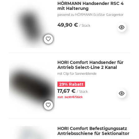
HÖRMANN Handsender RSC 4
mit Halterung
passend zu HÖRMANN EcoStar Garagentor
49,90 €
/ Stück
HORI Comfort Handsender für
Antrieb Select-Line 2 Kanal
mit Clip für Sonnenblende
29% Rabatt
17,67 €
/ Stück
statt
24,90 €/Stück
HORI Comfort Befestigungssatz
Antriebsschiene für Sektionaltor