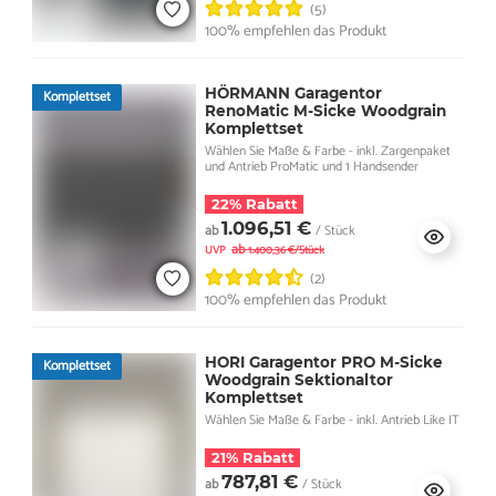
(5)
100% empfehlen das Produkt
HÖRMANN Garagentor
Komplettset
RenoMatic M-Sicke Woodgrain
Komplettset
Wählen Sie Maße & Farbe - inkl. Zargenpaket
und Antrieb ProMatic und 1 Handsender
22% Rabatt
1.096,51 €
ab
/ Stück
ab
UVP
1.400,36 €/Stück
(2)
100% empfehlen das Produkt
HORI Garagentor PRO M-Sicke
Komplettset
Woodgrain Sektionaltor
Komplettset
Wählen Sie Maße & Farbe - inkl. Antrieb Like IT
21% Rabatt
787,81 €
ab
/ Stück