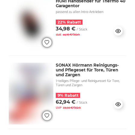
HORI Handsender für Thermo 40
Garagentor
passend zu allen Intro-Antrieben
22% Rabatt
34,98 €
/ Stück
statt
44,95 €/Stück
SONAX Hörmann Reinigungs-
und Pflegeset für Tore, Türen
und Zargen
7-teiliges Pflege- und Reinigunsset für Tore,
Türen und Zargen
9% Rabatt
62,94 €
/ Stück
UVP
69,00 €/Stück