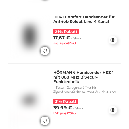
HORI Comfort Handsender für
Antrieb Select-Line 4 Kanal
29% Rabatt
17,67 €
/ Stück
statt
24,90 €/Stück
HÖRMANN Handsender HSZ 1
mit 868 MHz BiSecur-
Funktechnik
1-Tasten-Garagentoröffner für
Zigarettenanzünder, schwarz, Art.-Nr. 436779
31% Rabatt
39,99 €
/ Stück
UVP
57,99 €/Stück