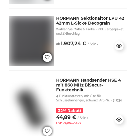
HÖRMANN Sektionaltor LPU 42
42mm L-Sicke Decograin
Wählen Sie Maße & Farbe - inkl. Zargenpaket
und Z-Beschlag
1.907,24 €
ab
/ Stück
HÖRMANN Handsender HSE 4
mit 868 MHz BiSecur-
Funktechnik
4 Funktionstasten, mit Öse für
Schlüsselanhänger, schwarz, Art.-Nr. 4511736
32% Rabatt
44,89 €
/ Stück
UVP
66,00 €/Stück