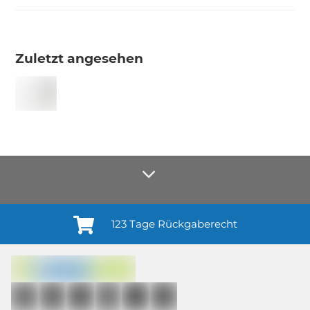
Zuletzt angesehen
123 Tage Rückgaberecht
Anmelden¹
Du willigst ein in den Erhalt regelmäßiger Neuigkeiten und Informationen zu
Produkten, Dienstleistungen, Aktionen und Zufriedenheitsbefragungen von
casando (Holz-Richter GmbH) sowie zur Interessen-Analyse durch
Auswertung individueller Öffnungs- und Klickraten (dazu nutzen wir
Mailchimp in Kombination mit Google). Deine Einwilligung kannst du
jederzeit mit Wirkung für die Zukunft und ohne Angabe von Gründen