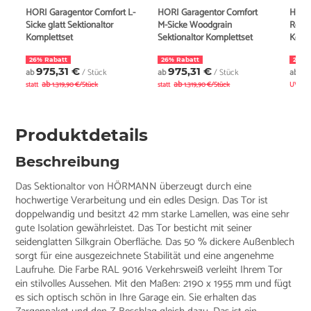
HORI Garagentor Comfort L-
HORI Garagentor Comfort
HÖRM
Sicke glatt Sektionaltor
M-Sicke Woodgrain
RenoM
Komplettset
Sektionaltor Komplettset
Komp
26% Rabatt
26% Rabatt
23% 
975,31 €
975,31 €
1.
ab
/ Stück
ab
/ Stück
ab
ab
ab
statt
1.319,90 €/Stück
statt
1.319,90 €/Stück
UVP
Produktdetails
Beschreibung
Das Sektionaltor von HÖRMANN überzeugt durch eine
hochwertige Verarbeitung und ein edles Design. Das Tor ist
doppelwandig und besitzt 42 mm starke Lamellen, was eine sehr
gute Isolation gewährleistet. Das Tor besticht mit seiner
seidenglatten Silkgrain Oberfläche. Das 50 % dickere Außenblech
sorgt für eine ausgezeichnete Stabilität und eine angenehme
Laufruhe. Die Farbe RAL 9016 Verkehrsweiß verleiht Ihrem Tor
ein stilvolles Aussehen. Mit den Maßen: 2190 x 1955 mm und fügt
es sich optisch schön in Ihre Garage ein. Sie erhalten das