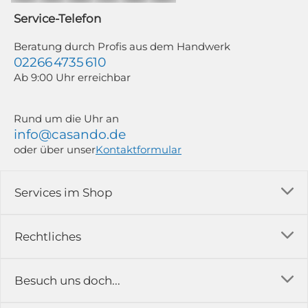
widerrufen; z. B. durch Klick auf den Abmeldelink am Ende jedes Newsletters.
Service-Telefon
Weitere Informationen findest du in unserer Datenschutzerklärung.
Beratung durch Profis aus dem Handwerk
02266 4735 610
Ab 9:00 Uhr erreichbar
Rund um die Uhr an
info@casando.de
oder über unser
Kontaktformular
Services im Shop
Versandkosten
Rechtliches
Ratgeber
Impressum
Besuch uns doch...
Erfahrungsberichte & Bewertungen
AGB
FAQ