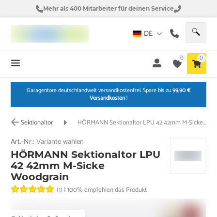
Mehr als 400 Mitarbeiter für deinen Service
DE
0
0
Garagentore deutschlandweit versandkostenfrei. Spare bis zu
99,90 €
Versandkosten
!
Sektionaltor
HÖRMANN Sektionaltor LPU 42 42mm M-Sicke Woodgrain
Art.-Nr.:
Variante wählen
HÖRMANN Sektionaltor LPU
42 42mm M-Sicke
Woodgrain
(1)
|
100% empfehlen das Produkt