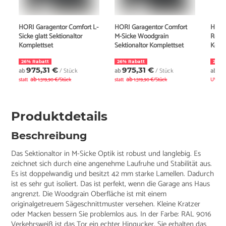
HORI Garagentor Comfort L-
HORI Garagentor Comfort
HÖRM
Sicke glatt Sektionaltor
M-Sicke Woodgrain
RenoM
Komplettset
Sektionaltor Komplettset
Komp
26% Rabatt
26% Rabatt
23% 
975,31 €
975,31 €
1.
ab
/ Stück
ab
/ Stück
ab
ab
ab
statt
1.319,90 €/Stück
statt
1.319,90 €/Stück
UVP
Produktdetails
Beschreibung
Das Sektionaltor in M-Sicke Optik ist robust und langlebig. Es
zeichnet sich durch eine angenehme Laufruhe und Stabilität aus.
Es ist doppelwandig und besitzt 42 mm starke Lamellen. Dadurch
ist es sehr gut isoliert. Das ist perfekt, wenn die Garage ans Haus
angrenzt. Die Woodgrain Oberfläche ist mit einem
originalgetreuem Sägeschnittmuster versehen. Kleine Kratzer
oder Macken bessern Sie problemlos aus. In der Farbe: RAL 9016
Verkehrsweiß ist das Tor ein echter Hingucker. Sie erhalten das