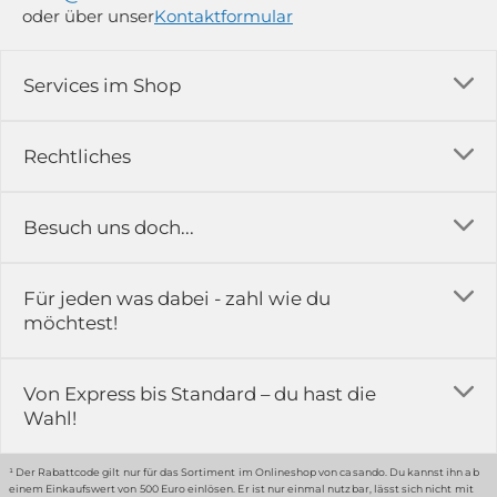
oder über unser
Kontaktformular
Services im Shop
Versandkosten
Rechtliches
Ratgeber
Impressum
Besuch uns doch...
Erfahrungsberichte & Bewertungen
AGB
FAQ
in der Ausstellung...
Für jeden was dabei - zahl wie du
Rückgabe & Reklamation
Kontakt
möchtest!
Datenschutz
Das ist casando
Holz-Richter GmbH
Schmiedeweg 1
Batteriegesetz
Karriere
Von Express bis Standard – du hast die
51789 Lindlar
Wahl!
Widerrufsrecht
Gewerbekunden
Hinweis:
Hunde sind in der Ausstellung erlaubt
Datenschutz-Einstellung
Grounding Page
¹ Der Rabattcode gilt nur für das Sortiment im Onlineshop von casando. Du kannst ihn ab
einem Einkaufswert von 500 Euro einlösen. Er ist nur einmal nutzbar, lässt sich nicht mit
Erklärung zur Barrierefreiheit