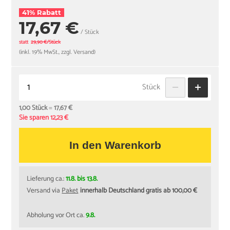
41% Rabatt
17,67 €
/ Stück
statt
29,90 €/Stück
(inkl. 19% MwSt., zzgl. Versand)
Stück
1,00 Stück
=
17,67 €
Sie sparen 12,23 €
In den Warenkorb
Lieferung ca.:
11.8. bis 13.8.
Versand via
Paket
innerhalb Deutschland gratis ab 100,00 €
Abholung vor Ort ca.
9.8.