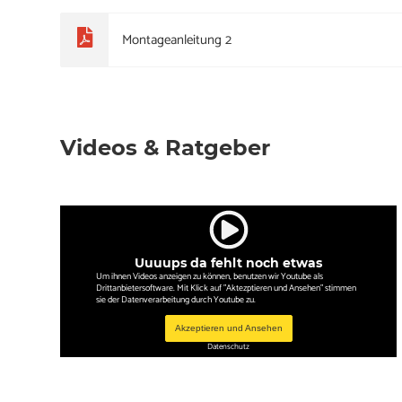
Montageanleitung 2
Videos & Ratgeber
Uuuups da fehlt noch etwas
Um ihnen Videos anzeigen zu können, benutzen wir Youtube als
Drittanbietersoftware. Mit Klick auf "Aktezptieren und Ansehen" stimmen
sie der Datenverarbeitung durch Youtube zu.
Akzeptieren und Ansehen
Datenschutz