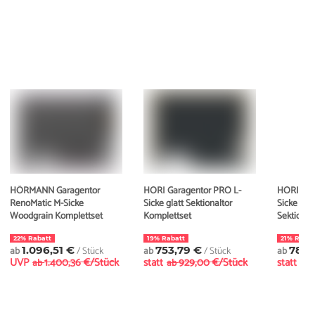
HÖRMANN Garagentor
HORI Garagentor PRO L-
HORI Gar
RenoMatic M-Sicke
Sicke glatt Sektionaltor
Sicke Wo
Woodgrain Komplettset
Komplettset
Sektional
22% Rabatt
19% Rabatt
21% Rabat
ab
1.096,51 €
/ Stück
ab
753,79 €
/ Stück
ab
787,
UVP
1.400,36 €/Stück
statt
929,00 €/Stück
statt
ab
ab
ab