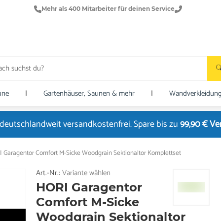
Mehr als 400 Mitarbeiter für deinen Service
une
|
Gartenhäuser, Saunen & mehr
|
Wandverkleidun
deutschlandweit versandkostenfrei. Spare bis zu
99,90 € V
 Garagentor Comfort M-Sicke Woodgrain Sektionaltor Komplettset
Art.-Nr.:
Variante wählen
HORI Garagentor
Comfort M-Sicke
Woodgrain Sektionaltor