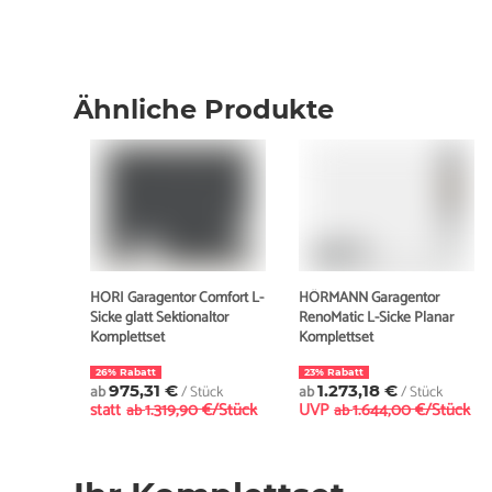
Ähnliche Produkte
HORI Garagentor Comfort L-
HÖRMANN Garagentor
Sicke glatt Sektionaltor
RenoMatic L-Sicke Planar
Komplettset
Komplettset
26% Rabatt
23% Rabatt
ab
975,31 €
/ Stück
ab
1.273,18 €
/ Stück
statt
1.319,90 €/Stück
UVP
1.644,00 €/Stück
ab
ab