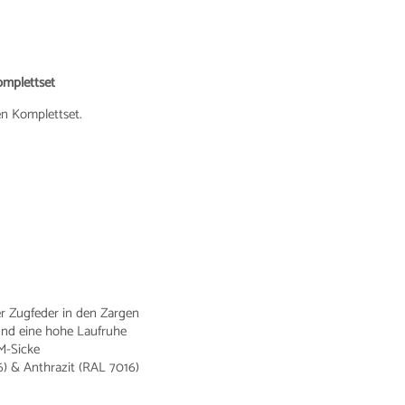
omplettset
en Komplettset.
r Zugfeder in den Zargen
 und eine hohe Laufruhe
M-Sicke
) & Anthrazit (RAL 7016)