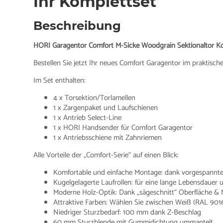
Ihr Komplettset
Beschreibung
HORI Garagentor Comfort M-Sicke Woodgrain Sektionaltor K
Bestellen Sie jetzt Ihr neues Comfort Garagentor im praktisch
Im Set enthalten:
4 x Torsektion/Torlamellen
1 x Zargenpaket und Laufschienen
1 x Antrieb Select-Line
1 x HORI Handsender für Comfort Garagentor
1 x Antriebsschiene mit Zahnriemen
Alle Vorteile der „Comfort-Serie“ auf einen Blick:
Komfortable und einfache Montage: dank vorgespannte
Kugelgelagerte Laufrollen: für eine lange Lebensdauer
Moderne Holz-Optik: Dank „sägeschnitt“ Oberfläche & 
Attraktive Farben: Wählen Sie zwischen Weiß (RAL 9016
Niedriger Sturzbedarf: 100 mm dank Z-Beschlag
60 mm Sturzblende mit Gummidichtung ummantelt