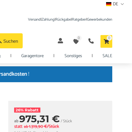
DE
Versand
|
Zahlung
|
Rückgabe
|
Ratgeber
|
Gewerbekunden
0
0
Suchen
g
|
Garagentore
|
Sonstiges
|
SALE
ersandkosten
!
26% Rabatt
975,31 €
ab
/ Stück
statt
1.319,90 €/Stück
ab