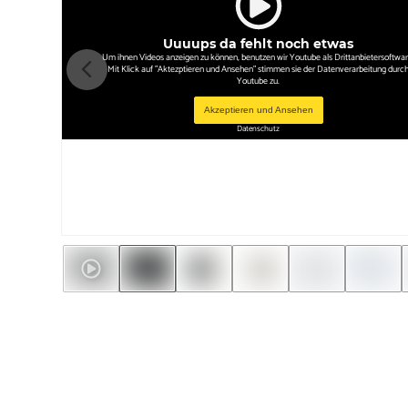
Uuuups da fehlt noch etwas
Um ihnen Videos anzeigen zu können, benutzen wir Youtube als Drittanbietersoftwar
Mit Klick auf "Aktezptieren und Ansehen" stimmen sie der Datenverarbeitung durc
Youtube zu.
Akzeptieren und Ansehen
Datenschutz