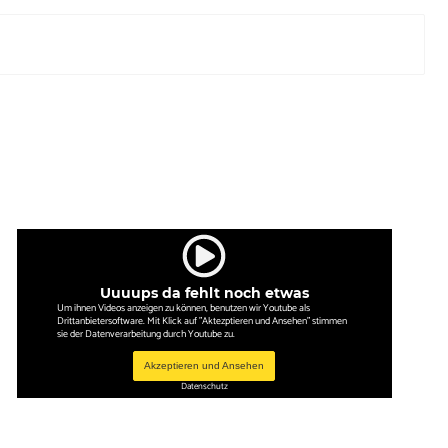
Uuuups da fehlt noch etwas
Um ihnen Videos anzeigen zu können, benutzen wir Youtube als
Drittanbietersoftware. Mit Klick auf "Aktezptieren und Ansehen" stimmen
sie der Datenverarbeitung durch Youtube zu.
Akzeptieren und Ansehen
Datenschutz