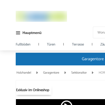
Hauptmenü
Fußböden
|
Türen
|
Terrasse
|
Zä
Garagentore 
Holzhandel
Garagentore
Sektionaltor
HORI
Exklusiv im Onlineshop