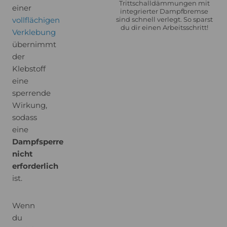
Trittschalldämmungen mit
einer
integrierter Dampfbremse
vollflächigen
sind schnell verlegt. So sparst
du dir einen Arbeitsschritt!
Verklebung
übernimmt
der
Klebstoff
eine
sperrende
Wirkung,
sodass
eine
Dampfsperre
nicht
erforderlich
ist.
Wenn
du