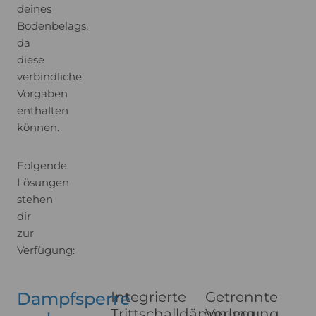
deines
Bodenbelags,
da
diese
verbindliche
Vorgaben
enthalten
können.
Folgende
Lösungen
stehen
dir
zur
Verfügung:
Dampfsperre
Integrierte
Getrennte
Trittschalldämmung
Verlegung