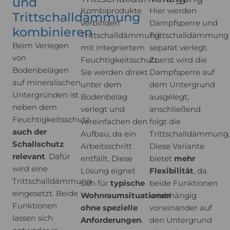
und
Kombiprodukte
Hier werden
Trittschalldämmung
verbinden
Dampfsperre und
kombinieren
Trittschalldämmung
Trittschalldämmung
Beim Verlegen
mit integriertem
separat verlegt.
von
Feuchtigkeitsschutz.
Zuerst wird die
Bodenbelägen
Sie werden direkt
Dampfsperre auf
auf mineralischen
unter dem
dem Untergrund
Untergründen ist
Bodenbelag
ausgelegt,
neben dem
verlegt und
anschließend
Feuchtigkeitsschutz
vereinfachen den
folgt die
auch der
Aufbau, da ein
Trittschalldämmung.
Schallschutz
Arbeitsschritt
Diese Variante
relevant
. Dafür
entfällt. Diese
bietet
mehr
wird eine
Lösung eignet
Flexibilität
, da
Trittschalldämmung
sich für
typische
beide Funktionen
eingesetzt. Beide
Wohnraumsituationen
unabhängig
Funktionen
ohne spezielle
voneinander auf
lassen sich
Anforderungen
.
den Untergrund