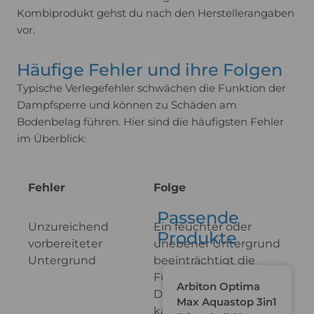
Kombiprodukt gehst du nach den Herstellerangaben
vor.
Häufige Fehler und ihre Folgen
Typische Verlegefehler schwächen die Funktion der
Dampfsperre und können zu Schäden am
Bodenbelag führen. Hier sind die häufigsten Fehler
im Überblick:
Fehler
Folge
Passende
Unzureichend
Ein feuchter oder
Produkte
vorbereiteter
unebener Untergrund
Untergrund
beeinträchtigt die
Funktion der
Du sparst 47%
Arbiton Optima
Dampfsperre und
Max Aquastop 3in1
kann langfristig