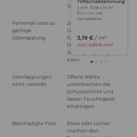
Trittschalldämmung
Schäden verursachen.
2 mm, Rolle à 10 m²,
10,0 x 1 m, inkl.
Dampfsperre
Fehlende oder zu
Zu geringe
geringe
Überlappungen
3,19 €
/ m²
Überlappung
führen dazu, dass
statt
5,99 € / m²
Feuchtigkeit durch
die Fugen gelangen
kann.
Überlappungen
Offene Nähte
nicht verklebt
unterbrechen die
Schutzschicht und
lassen Feuchtigkeit
eindringen.
Beschädigte Folie
Risse oder Löcher
machen den