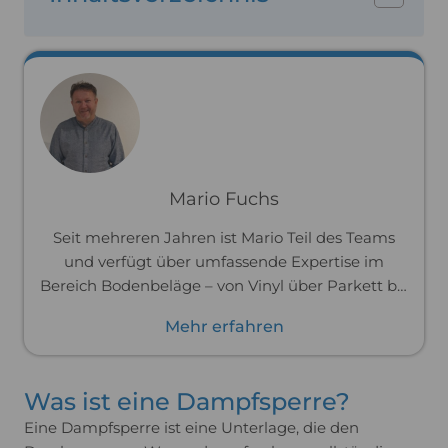
Mario Fuchs
Seit mehreren Jahren ist Mario Teil des Teams
und verfügt über umfassende Expertise im
Bereich Bodenbeläge – von Vinyl über Parkett bis
hin zu Laminat. Zuvor war er im Handwerk tätig
Mehr erfahren
und hat Böden professionell verlegt. Dank dieser
praktischen Erfahrung kennt er die Materialien
und ihre Verarbeitung bis ins Detail und kann
Was ist eine Dampfsperre?
dich passgenau und praxisnah beraten.
Eine Dampfsperre ist eine Unterlage, die den