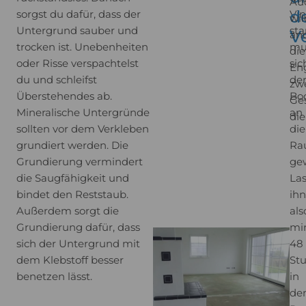
Auc
d
sorgst du dafür, dass der
Vin
wil
Untergrund sauber und
sta
V
an
trocken ist. Unebenheiten
mu
die
oder Risse verspachtelst
sic
Eng
du und schleifst
de
zwe
Überstehendes ab.
Bo
Ges
Mineralische Untergründe
an
di
sollten vor dem Verkleben
die
grundiert werden. Die
Ra
Grundierung vermindert
ge
die Saugfähigkeit und
Las
bindet den Reststaub.
ihn
Außerdem sorgt die
als
Grundierung dafür, dass
mi
sich der Untergrund mit
48
dem Klebstoff besser
St
benetzen lässt.
in
de