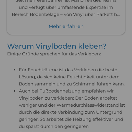
Seit mehreren Jahren ist Mario Teil des Teams
und verfügt über umfassende Expertise im
Bereich Bodenbeläge – von Vinyl über Parkett bis
hin zu Laminat. Zuvor war er im Handwerk tätig
Mehr erfahren
und hat Böden professionell verlegt. Dank dieser
praktischen Erfahrung kennt er die Materialien
und ihre Verarbeitung bis ins Detail und kann
Warum Vinylboden kleben?
dich passgenau und praxisnah beraten.
Einige Gründe sprechen für das Verkleben:
Für Feuchträume ist das Verkleben die beste
Lösung, da sich keine Feuchtigkeit unter dem
Boden sammeln und zu Schimmel führen kann.
Auch bei Fußbodenheizung empfehlen wir
Vinylboden zu verkleben: Der Boden arbeitet
weniger und der Wärmedurchlasswiderstand ist
durch die direkte Verbindung zum Untergrund
geringer. So arbeitet die Heizung effektiver und
du sparst durch den geringeren