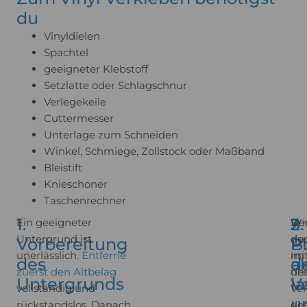
du
Vinyldielen
‏Spachtel
‏geeigneter Klebstoff
‏Setzlatte oder Schlagschnur
‏Verlegekeile
‏Cuttermesser
‏Unterlage zum Schneiden
Winkel, Schmiege, Zollstock oder Maßband
‏Bleistift
‏Knieschoner
Taschenrechner
1.
2.
3.
Ein geeigneter
Be
Wie
Untergrund ist
du
dem
Vorbereitung
B
P
unerlässlich.
Entferne
mi
im 
des
a
d
zuerst den Altbelag
de
un
Untergrunds
l
V
vollständig und
Ve
u
rückstandslos. Danach
de