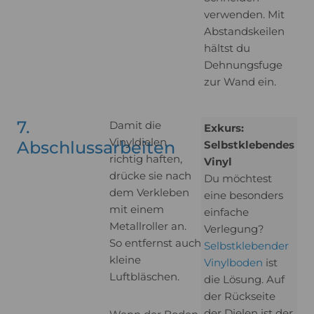
verwenden. Mit
Abstandskeilen
hältst du
Dehnungsfuge
zur Wand ein.
7.
Damit die
Exkurs:
Vinyldielen
Abschlussarbeiten
Selbstklebendes
richtig haften,
Vinyl
drücke sie nach
Du möchtest
dem Verkleben
eine besonders
mit einem
einfache
Metallroller an.
Verlegung?
So entfernst auch
Selbstklebender
kleine
Vinylboden
ist
Luftbläschen.
die Lösung. Auf
der Rückseite
der Dielen ist der