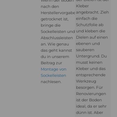
Wenn der Boden
Kleber
nach den
angebracht. Zieh
Herstellervorgaben
einfach die
getrocknet ist,
Schutzfolie ab
bringe die
und kleben die
Sockelleisten und
Dielen auf einen
Abschlussleisten
ebenen und
an. Wie genau
sauberen
das geht kannst
Untergrund. Du
du in unserem
musst keinen
Beitrag zur
Kleber und das
Montage von
entsprechende
Sockelleisten
Werkzeug
nachlesen.
besorgen. Für
Renovierungen
ist der Boden
ideal, da er sehr
dünn ist. Aber