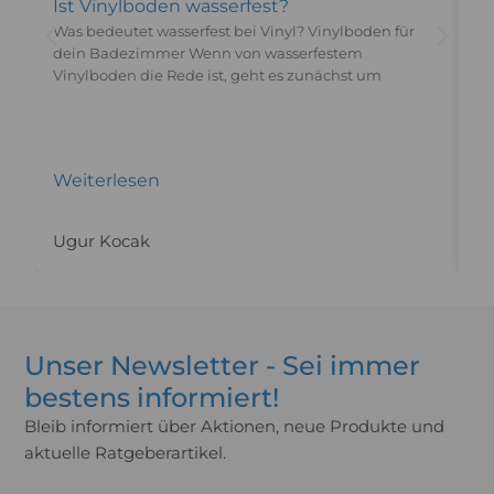
Ist Vinylboden wasserfest?
L
Was bedeutet wasserfest bei Vinyl? Vinylboden für
V
dein Badezimmer Wenn von wasserfestem
Wo
Vinylboden die Rede ist, geht es zunächst um
La
ih
Z
Weiterlesen
W
Ugur Kocak
M
Unser Newsletter - Sei immer
bestens informiert!
Bleib informiert über Aktionen, neue Produkte und
aktuelle Ratgeberartikel.