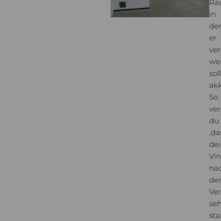
Ra
in
de
er
ver
we
soll
akk
So
ver
du
,da
de
Vin
na
de
Ve
seh
sta