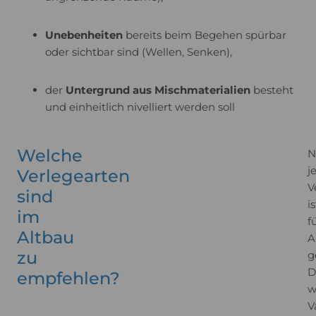
Unebenheiten
bereits beim Begehen spürbar
oder sichtbar sind (Wellen, Senken),
der
Untergrund aus Mischmaterialien
besteht
und einheitlich nivelliert werden soll
Welche
N
j
Verlegearten
V
sind
is
im
f
Altbau
A
zu
g
D
empfehlen?
w
V