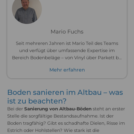
Mario Fuchs
Seit mehreren Jahren ist Mario Teil des Teams
und verfügt über umfassende Expertise im
Bereich Bodenbeläge – von Vinyl über Parkett bis
hin zu Laminat. Zuvor war er im Handwerk tätig
Mehr erfahren
und hat Böden professionell verlegt. Dank dieser
praktischen Erfahrung kennt er die Materialien
und ihre Verarbeitung bis ins Detail und kann
Boden sanieren im Altbau – was
dich passgenau und praxisnah beraten.
ist zu beachten?
Bei der
Sanierung von Altbau-Böden
steht an erster
Stelle die sorgfältige Bestandsaufnahme. Ist der
Boden tragfähig? Gibt es schadhafte Dielen, Risse im
Estrich oder Hohlstellen? Wie stark ist die