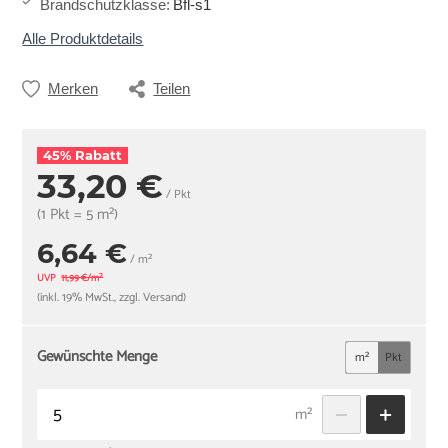
Brandschutzklasse
:
Bfl-s1
Alle Produktdetails
Merken
Teilen
45% Rabatt
33,20 €
/ Pkt
(1 Pkt = 5 m²)
6,64 €
/ m²
UVP
11,99 €/m²
(inkl. 19% MwSt., zzgl. Versand)
Gewünschte Menge
m²
Pkt
m²