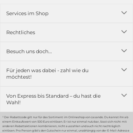
Services im Shop
Versandkosten
Rechtliches
Ratgeber
Impressum
Besuch uns doch...
Erfahrungsberichte & Bewertungen
AGB
FAQ
in der Ausstellung...
Für jeden was dabei - zahl wie du
Rückgabe & Reklamation
Kontakt
möchtest!
Datenschutz
Das ist casando
Holz-Richter GmbH
Schmiedeweg 1
Batteriegesetz
Karriere
Von Express bis Standard – du hast die
51789 Lindlar
Wahl!
Widerrufsrecht
Gewerbekunden
Hinweis:
Hunde sind in der Ausstellung erlaubt
Datenschutz-Einstellung
Grounding Page
¹ Der Rabattcode gilt nur für das Sortiment im Onlineshop von casando. Du kannst ihn ab
einem Einkaufswert von 500 Euro einlösen. Er ist nur einmal nutzbar, lässt sich nicht mit
Erklärung zur Barrierefreiheit
anderen Rabattaktionen kombinieren, nicht auszahlen und auch nicht nachträglich
einlösen. Pro Person gibt's den Gutschein nur einmal, unabhängig von der E-Mail-Adresse
… oder in unserem Fachmarkt