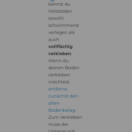
kannst du
Usercentrics Consent
powered by
Holzböden
Management Platform
sowohl
schwimmend
verlegen als
auch
vollflächig
verkleben
.
Wenn du
deinen Boden
verkleben
möchtest,
entferne
zunächst den
alten
Bodenbelag
.
Zum Verkleben
muss der
Untergrund