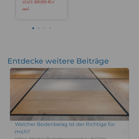
statt
69,90 € /
statt
29,90 € /
st
m²
m²
m
Entdecke weitere Beiträge
Welcher Bodenbelag ist der Richtige für
V
mich?
Vi
Er
Video: Welcher Bodenbelag passt zu dir? Der