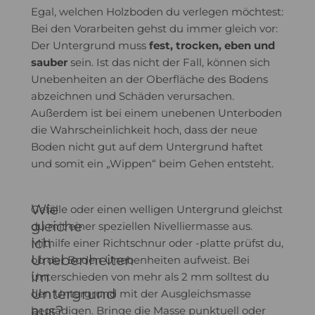
Egal, welchen Holzboden du verlegen möchtest:
Bei den Vorarbeiten gehst du immer gleich vor:
Der Untergrund muss
f
est, trocken, eben und
sauber
sein. Ist das nicht der Fall, können sich
Unebenheiten an der Oberfläche des Bodens
abzeichnen und Schäden verursachen.
Außerdem ist bei einem unebenen Unterboden
die Wahrscheinlichkeit hoch, dass der neue
Boden nicht gut auf dem Untergrund haftet
und somit ein „Wippen“ beim Gehen entsteht.
Wie
Gefälle oder einen welligen Untergrund gleichst
gleiche
du mit einer speziellen Nivelliermasse aus.
ich
Mithilfe einer Richtschnur oder -platte prüfst du,
Unebenheiten
ob der Boden Unebenheiten aufweist. Bei
im
Unterschieden von mehr als 2 mm solltest du
Untergrund
den Untergrund mit der Ausgleichsmasse
aus?
begradigen. Bringe die Masse punktuell oder