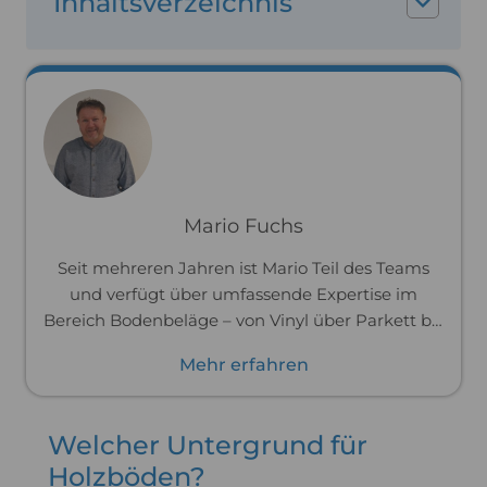
Inhaltsverzeichnis
Mario Fuchs
Seit mehreren Jahren ist Mario Teil des Teams
und verfügt über umfassende Expertise im
Bereich Bodenbeläge – von Vinyl über Parkett bis
hin zu Laminat. Zuvor war er im Handwerk tätig
Mehr erfahren
und hat Böden professionell verlegt. Dank dieser
praktischen Erfahrung kennt er die Materialien
und ihre Verarbeitung bis ins Detail und kann
Welcher Untergrund für
dich passgenau und praxisnah beraten.
Holzböden?