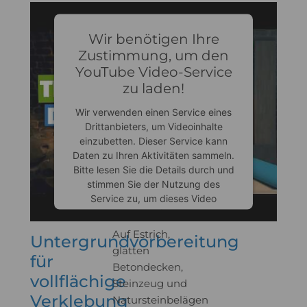
Wir benötigen Ihre
Zustimmung, um den
YouTube Video-Service
zu laden!
Wir verwenden einen Service eines
Drittanbieters, um Videoinhalte
einzubetten. Dieser Service kann
Daten zu Ihren Aktivitäten sammeln.
Bitte lesen Sie die Details durch und
stimmen Sie der Nutzung des
Service zu, um dieses Video
anzusehen.
Auf Estrich,
Untergrundvorbereitung
glatten
für
Mehr Informationen
Betondecken,
vollflächige
Steinzeug und
Akzeptieren
Verklebung
Natursteinbelägen