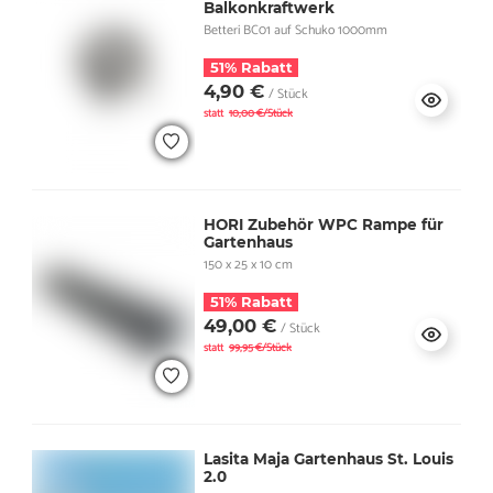
Balkonkraftwerk
Betteri BC01 auf Schuko 1000mm
51% Rabatt
4,90 €
/ Stück
statt
10,00 €/Stück
HORI Zubehör WPC Rampe für
Gartenhaus
150 x 25 x 10 cm
51% Rabatt
49,00 €
/ Stück
statt
99,95 €/Stück
Lasita Maja Gartenhaus St. Louis
2.0