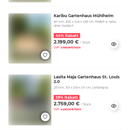
Karibu Gartenhaus Mühlheim
40 mm, 405 x 324 x 238 cm, Modell 4, natur,
ohne Vordach
44% Rabatt
2.199,00 €
/ Stück
UVP
3.899,99 €/Stück
Lasita Maja Gartenhaus St. Louis
2.0
28 mm, 701 x 319 x 211 cm, carbongrau
39% Rabatt
2.759,00 €
/ Stück
UVP
4.495,00 €/Stück