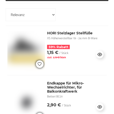
HORI Stelzlager Stellfüße
XS Höhenverstellbar 19 - 24 mm B-Ware
59% Rabatt
1,15 €
/ Stück
statt
2,79 €/Stück
Endkappe für Mikro-
Wechselrichter, für
Balkonkraftwerk
Betteri BC01
2,90 €
/ Stück