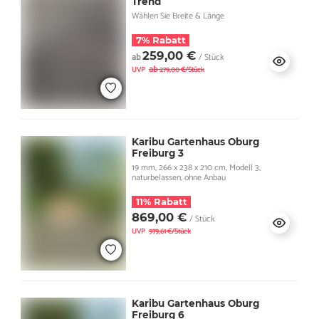
Trend
Wählen Sie Breite & Länge
7% Rabatt
259,00 €
ab
/ Stück
ab
UVP
279,00 €/Stück
Karibu Gartenhaus Oburg
Freiburg 3
19 mm, 266 x 238 x 210 cm, Modell 3,
naturbelassen, ohne Anbau
11% Rabatt
869,00 €
/ Stück
UVP
979,61 €/Stück
Karibu Gartenhaus Oburg
Freiburg 6