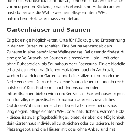
oder dein Grundstück nicht nur ab, sondern schützen dich auch
vor neugierigen Blicken. Je nach Gartenstil und Anforderungen
hast du bei uns die Wahl zwischen pflegeleichtem WPC,
natürlichem Holz oder massivem Beton.
Gartenhäuser und Saunen
Es gibt einige Möglichkeiten, Orte für Rückzug und Entspannung
in deinem Garten zu schaffen. Eine Sauna verwandelt dein
Zuhause in eine persönliche Wellnessoase. Bei casando findest du
eine große Auswahl an Saunen aus massivem Holz – mit oder
ohne Ruhebereich, als Saunahaus oder Fasssauna. Einige Modelle
erhältst du neben natürlichen Holztönen auch in Anthrazit,
wodurch sie deinem Garten schnell eine stilvolle und moderne
Note verleihen. Du möchtest deine Sauna lieber im Innenbereich
aufstellen? Kein Problem – auch Innensaunen oder
Infrarotkabinen bieten wir in großer Vielfalt. Gartenhäuser eignen
sich für alle, die praktischen Stauraum oder ein zusätzliches
Outdoor-Wohnzimmer suchen. Du erhältst diese bei uns aus
langlebigen, pflegeleichtem WPC oder natürlichem, warmen Holz
– dieses ist zwar pflegebedürftiger, bietet dir aber die Möglichkeit,
dein Gartenhaus individuell zu streichen oder zu lasieren. Je nach
Platzangebot sind die Häuser mit oder ohne Anbau und mit