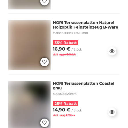
HORI Terrassenplatten Naturel
Holzoptik Feinsteinzeug B-Ware
Maße: 1200x300x20 mm
35% Rabatt
16,90 €
/ Stück
statt
25,99 €/Stück
HORI Terrassenplatten Coastel
grau
600x600x20mm
25% Rabatt
14,90 €
/ Stück
statt
19,95 €/Stück