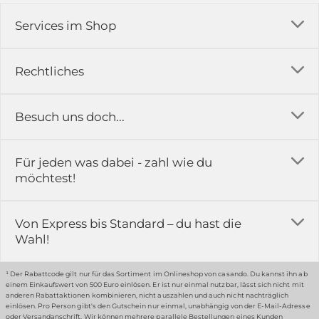
Services im Shop
Versandkosten
Rechtliches
Ratgeber
Impressum
Besuch uns doch...
Erfahrungsberichte & Bewertungen
AGB
FAQ
in der Ausstellung...
Für jeden was dabei - zahl wie du
Rückgabe & Reklamation
Kontakt
möchtest!
Datenschutz
Das ist casando
Holz-Richter GmbH
Schmiedeweg 1
Batteriegesetz
Karriere
Von Express bis Standard – du hast die
51789 Lindlar
Wahl!
Widerrufsrecht
Gewerbekunden
Hinweis:
Hunde sind in der Ausstellung erlaubt
Datenschutz-Einstellung
Grounding Page
¹ Der Rabattcode gilt nur für das Sortiment im Onlineshop von casando. Du kannst ihn ab
einem Einkaufswert von 500 Euro einlösen. Er ist nur einmal nutzbar, lässt sich nicht mit
anderen Rabattaktionen kombinieren, nicht auszahlen und auch nicht nachträglich
einlösen. Pro Person gibt's den Gutschein nur einmal, unabhängig von der E-Mail-Adresse
… oder in unserem Fachmarkt
oder Versandanschrift. Wir können mehrere parallele Bestellungen eines Kunden