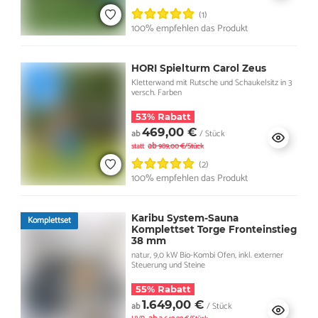
(1)
100% empfehlen das Produkt
HORI Spielturm Carol Zeus
Kletterwand mit Rutsche und Schaukelsitz in 3
versch. Farben
53% Rabatt
469,00 €
ab
/ Stück
ab
statt
989,00 €/Stück
(2)
100% empfehlen das Produkt
Karibu System-Sauna
Komplettset
Komplettset Torge Fronteinstieg
38 mm
natur, 9,0 kW Bio-Kombi Ofen, inkl. externer
Steuerung und Steine
55% Rabatt
1.649,00 €
ab
/ Stück