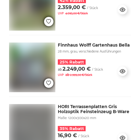
42% Rabatt
2.359,00 €
/ Stück
UVP
4.095,00 €/Stück
Finnhaus Wolff Gartenhaus Bella
28 mm, grau, verschiedene Ausführungen
25% Rabatt
2.249,00 €
ab
/ Stück
ab
UVP
2.999,00 €/Stück
HORI Terrassenplatten Gris
Holzoptik Feinsteinzeug B-Ware
Maße: 1200x300x20 mm
35% Rabatt
16,90 €
/ Stück