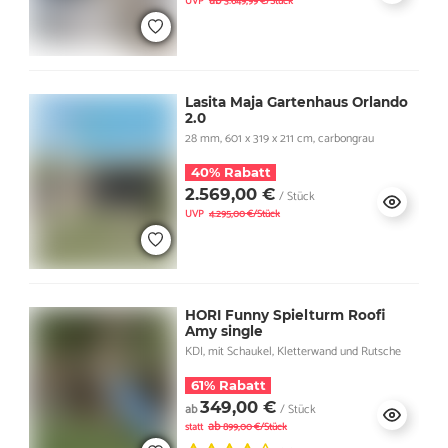
ab
UVP
3.649,99 €/Stück
Lasita Maja Gartenhaus Orlando
2.0
28 mm, 601 x 319 x 211 cm, carbongrau
40% Rabatt
2.569,00 €
/ Stück
UVP
4.295,00 €/Stück
HORI Funny Spielturm Roofi
Amy single
KDI, mit Schaukel, Kletterwand und Rutsche
61% Rabatt
349,00 €
ab
/ Stück
ab
statt
899,00 €/Stück