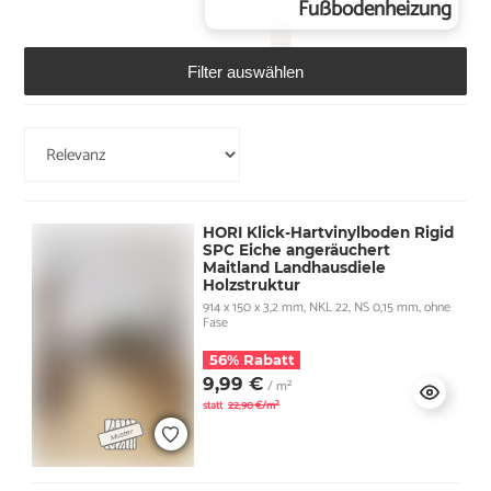
Fußbodenheizung
Filter auswählen
HORI Klick-Hartvinylboden Rigid
SPC Eiche angeräuchert
Maitland Landhausdiele
Holzstruktur
914 x 150 x 3,2 mm, NKL 22, NS 0,15 mm, ohne
Fase
56% Rabatt
9,99 €
/ m²
statt
22,90 €/m²