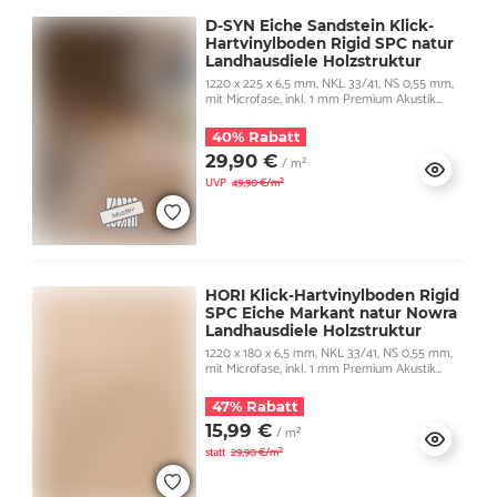
D-SYN Eiche Sandstein Klick-
Hartvinylboden Rigid SPC natur
Landhausdiele Holzstruktur
1220 x 225 x 6,5 mm, NKL 33/41, NS 0,55 mm,
mit Microfase, inkl. 1 mm Premium Akustik
Trittschall
40% Rabatt
29,90 €
/ m²
UVP
49,90 €/m²
HORI Klick-Hartvinylboden Rigid
SPC Eiche Markant natur Nowra
Landhausdiele Holzstruktur
1220 x 180 x 6,5 mm, NKL 33/41, NS 0,55 mm,
mit Microfase, inkl. 1 mm Premium Akustik
Trittschall
47% Rabatt
15,99 €
/ m²
statt
29,90 €/m²