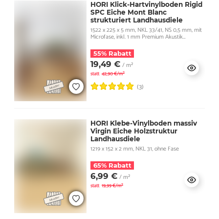
HORI Klick-Hartvinylboden Rigid
SPC Eiche Mont Blanc
strukturiert Landhausdiele
1522 x 225 x 5 mm, NKL 33/41, NS 0,5 mm, mit
Microfase, inkl. 1 mm Premium Akustik
Trittschall
55% Rabatt
19,49 €
/ m²
statt
42,90 €/m²
(3)
HORI Klebe-Vinylboden massiv
Virgin Eiche Holzstruktur
Landhausdiele
1219 x 152 x 2 mm, NKL 31, ohne Fase
65% Rabatt
6,99 €
/ m²
statt
19,99 €/m²