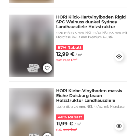
HORI Klick-Hartvinylboden Rigid
SPC Walnuss dunkel Sydney
Landhausdiele Holzstruktur
1220 x 180 x 5 mm, NKL 33/41, NS 0,55 mm, mit
Microfase, inkl. 1 mm Premium Akustik
Trittschall
57% Rabatt
12,99 €
/ m²
statt
29,90 €/m²
HORI Klebe-Vinylboden massiv
Eiche Duisburg braun
Holzstruktur Landhausdiele
1227 x 187 x 2,5 mm, NKL 33/42, mit Microfase
40% Rabatt
11,99 €
/ m²
statt
19,90 €/m²