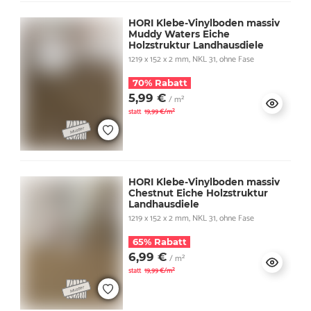
HORI Klebe-Vinylboden massiv
Muddy Waters Eiche
Holzstruktur Landhausdiele
1219 x 152 x 2 mm, NKL 31, ohne Fase
70% Rabatt
5,99 €
/ m²
statt
19,99 €/m²
HORI Klebe-Vinylboden massiv
Chestnut Eiche Holzstruktur
Landhausdiele
1219 x 152 x 2 mm, NKL 31, ohne Fase
65% Rabatt
6,99 €
/ m²
statt
19,99 €/m²