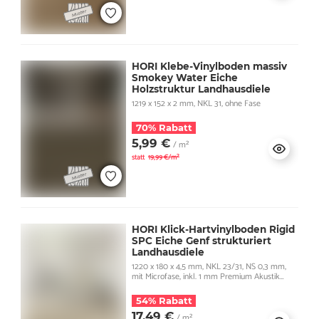
HORI Klebe-Vinylboden massiv
Smokey Water Eiche
Holzstruktur Landhausdiele
1219 x 152 x 2 mm, NKL 31, ohne Fase
70% Rabatt
5,99 €
/ m²
statt
19,99 €/m²
HORI Klick-Hartvinylboden Rigid
SPC Eiche Genf strukturiert
Landhausdiele
1220 x 180 x 4,5 mm, NKL 23/31, NS 0,3 mm,
mit Microfase, inkl. 1 mm Premium Akustik
Trittschall
54% Rabatt
17,49 €
/ m²