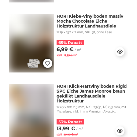
HORI Klebe-Vinylboden massiv
Mocha Chocolate Eiche
Holzstruktur Landhausdiele
1219 x 152 x 2 mm, NKL 31, ohne Fase
65% Rabatt
6,99 €
/ m²
statt
19,99 €/m²
HORI Klick-Hartvinylboden Rigid
SPC Eiche James Monroe braun
gekälkt Landhausdiele
Holzstruktur
1220 x 180 x 5 mm, NKL 23/31, NS 0,3 mm, mit
Microfase, inkl. 1 mm Premium Akustik
Trittschall
53% Rabatt
13,99 €
/ m²
statt
29,90 €/m²