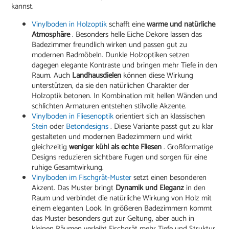
kannst.
Vinylboden in Holzoptik
schafft eine
warme und natürliche
Atmosphäre
. Besonders helle Eiche Dekore lassen das
Badezimmer freundlich wirken und passen gut zu
modernen Badmöbeln. Dunkle Holzoptiken setzen
dagegen elegante Kontraste und bringen mehr Tiefe in den
Raum. Auch
Landhausdielen
können diese Wirkung
unterstützen, da sie den natürlichen Charakter der
Holzoptik betonen. In Kombination mit hellen Wänden und
schlichten Armaturen entstehen stilvolle Akzente.
Vinylboden in Fliesenoptik
orientiert sich an klassischen
Stein
oder
Betondesigns
. Diese Variante passt gut zu klar
gestalteten und modernen Badezimmern und wirkt
gleichzeitig
weniger kühl als echte Fliesen
. Großformatige
Designs reduzieren sichtbare Fugen und sorgen für eine
ruhige Gesamtwirkung.
Vinylboden im Fischgrät-Muster
setzt einen besonderen
Akzent. Das Muster bringt
Dynamik und Eleganz
in den
Raum und verbindet die natürliche Wirkung von Holz mit
einem eleganten Look. In größeren Badezimmern kommt
das Muster besonders gut zur Geltung, aber auch in
kleinen Räumen verleiht Fischgrät mehr Tiefe und Struktur.