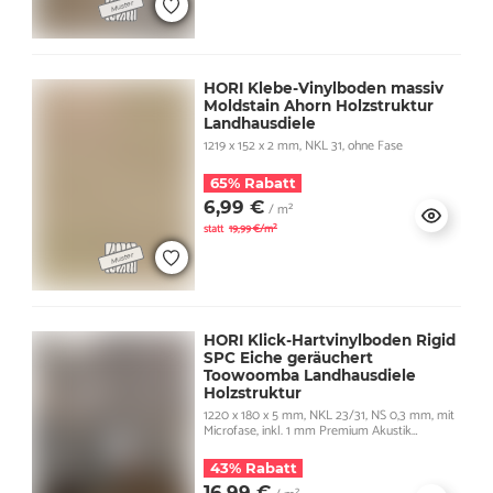
HORI Klebe-Vinylboden massiv
Moldstain Ahorn Holzstruktur
Landhausdiele
1219 x 152 x 2 mm, NKL 31, ohne Fase
65% Rabatt
6,99 €
/ m²
statt
19,99 €/m²
HORI Klick-Hartvinylboden Rigid
SPC Eiche geräuchert
Toowoomba Landhausdiele
Holzstruktur
1220 x 180 x 5 mm, NKL 23/31, NS 0,3 mm, mit
Microfase, inkl. 1 mm Premium Akustik
Trittschall
43% Rabatt
16,99 €