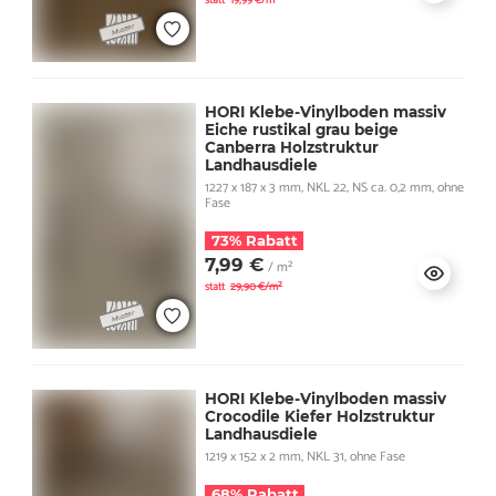
statt
19,99 €/m²
HORI Klebe-Vinylboden massiv
Eiche rustikal grau beige
Canberra Holzstruktur
Landhausdiele
1227 x 187 x 3 mm, NKL 22, NS ca. 0,2 mm, ohne
Fase
73% Rabatt
7,99 €
/ m²
statt
29,90 €/m²
HORI Klebe-Vinylboden massiv
Crocodile Kiefer Holzstruktur
Landhausdiele
1219 x 152 x 2 mm, NKL 31, ohne Fase
68% Rabatt