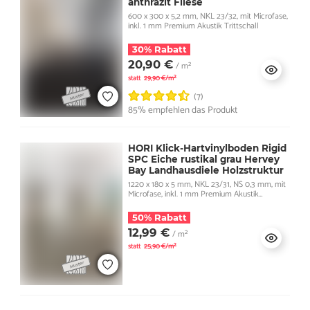
anthrazit Fliese
600 x 300 x 5,2 mm, NKL 23/32, mit Microfase,
inkl. 1 mm Premium Akustik Trittschall
30% Rabatt
20,90 €
/ m²
statt
29,90 €/m²
(7)
85% empfehlen das Produkt
HORI Klick-Hartvinylboden Rigid
SPC Eiche rustikal grau Hervey
Bay Landhausdiele Holzstruktur
1220 x 180 x 5 mm, NKL 23/31, NS 0,3 mm, mit
Microfase, inkl. 1 mm Premium Akustik
Trittschall
50% Rabatt
12,99 €
/ m²
statt
25,90 €/m²