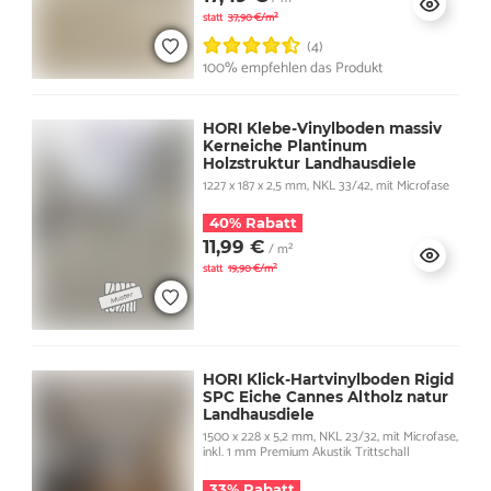
statt
37,90 €/m²
(4)
100% empfehlen das Produkt
HORI Klebe-Vinylboden massiv
Kerneiche Plantinum
Holzstruktur Landhausdiele
1227 x 187 x 2,5 mm, NKL 33/42, mit Microfase
40% Rabatt
11,99 €
/ m²
statt
19,90 €/m²
HORI Klick-Hartvinylboden Rigid
SPC Eiche Cannes Altholz natur
Landhausdiele
1500 x 228 x 5,2 mm, NKL 23/32, mit Microfase,
inkl. 1 mm Premium Akustik Trittschall
33% Rabatt