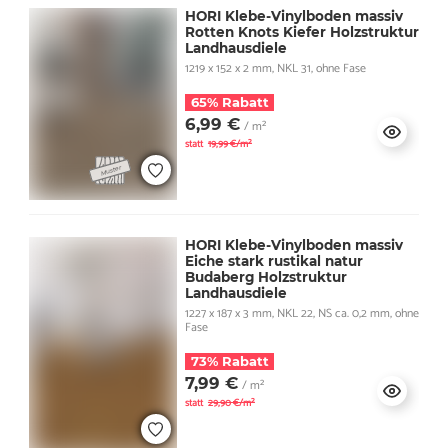
HORI Klebe-Vinylboden massiv
Rotten Knots Kiefer Holzstruktur
Landhausdiele
1219 x 152 x 2 mm, NKL 31, ohne Fase
65% Rabatt
6,99 €
/ m²
statt
19,99 €/m²
HORI Klebe-Vinylboden massiv
Eiche stark rustikal natur
Budaberg Holzstruktur
Landhausdiele
1227 x 187 x 3 mm, NKL 22, NS ca. 0,2 mm, ohne
Fase
73% Rabatt
7,99 €
/ m²
statt
29,90 €/m²