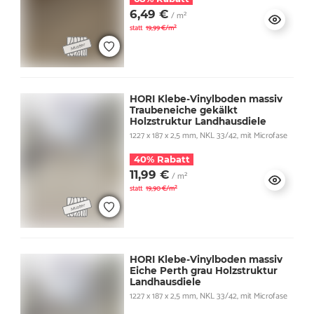
6,49 €
/ m²
statt
19,99 €/m²
HORI Klebe-Vinylboden massiv
Traubeneiche gekälkt
Holzstruktur Landhausdiele
1227 x 187 x 2,5 mm, NKL 33/42, mit Microfase
40% Rabatt
11,99 €
/ m²
statt
19,90 €/m²
HORI Klebe-Vinylboden massiv
Eiche Perth grau Holzstruktur
Landhausdiele
1227 x 187 x 2,5 mm, NKL 33/42, mit Microfase