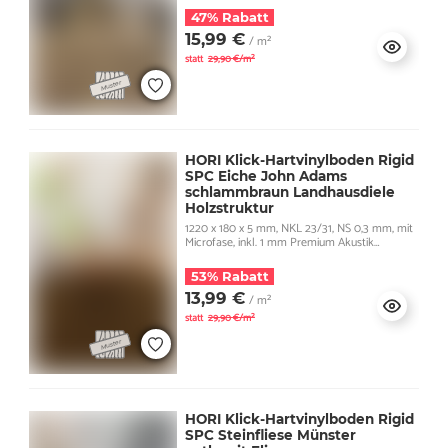
47% Rabatt
15,99 €
/ m²
statt
29,90 €/m²
HORI Klick-Hartvinylboden Rigid
SPC Eiche John Adams
schlammbraun Landhausdiele
Holzstruktur
1220 x 180 x 5 mm, NKL 23/31, NS 0,3 mm, mit
Microfase, inkl. 1 mm Premium Akustik
Trittschall
53% Rabatt
13,99 €
/ m²
statt
29,90 €/m²
HORI Klick-Hartvinylboden Rigid
SPC Steinfliese Münster