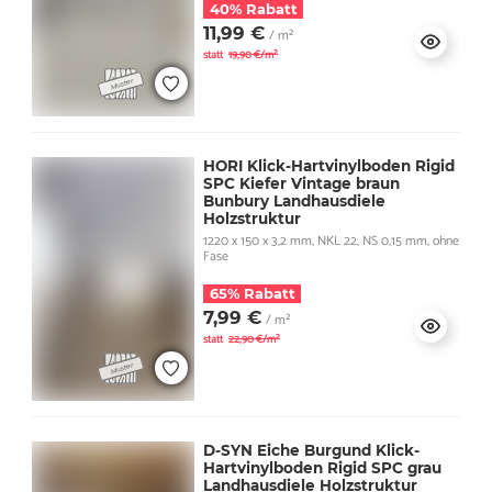
40% Rabatt
11,99 €
/ m²
statt
19,90 €/m²
HORI Klick-Hartvinylboden Rigid
SPC Kiefer Vintage braun
Bunbury Landhausdiele
Holzstruktur
1220 x 150 x 3,2 mm, NKL 22, NS 0,15 mm, ohne
Fase
65% Rabatt
7,99 €
/ m²
statt
22,90 €/m²
D-SYN Eiche Burgund Klick-
Hartvinylboden Rigid SPC grau
Landhausdiele Holzstruktur