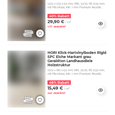
1220 x 225 x 6,5 mm, NKL 33/41, NS 0,55 mm,
mit Microfase, inkl. 1 mm Premium Akustik
Trittschall
40% Rabatt
29,90 €
/ m²
UVP
49,90 €/m²
HORI Klick-Hartvinylboden Rigid
SPC Eiche Markant grau
Geraldton Landhausdiele
Holzstruktur
1220 x 180 x 6,5 mm, NKL 33/41, NS 0,55 mm,
mit Microfase, inkl. 1 mm Premium Akustik
Trittschall
48% Rabatt
15,49 €
/ m²
statt
29,90 €/m²