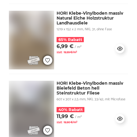
HORI Klebe-Vinylboden massiv
Natural Eiche Holzstruktur
Landhausdiele
1219 x 152 x 2 mm, NKL 31, ohne Fase
65% Rabatt
6,99 €
/ m²
statt
19,99 €/m²
HORI Klebe-Vinylboden massiv
Bielefeld Beton hell
Steinstruktur Fliese
607 x 307 x 2,5 mm, NKL 33/42, mit Microfase
40% Rabatt
11,99 €
/ m²
statt
19,90 €/m²