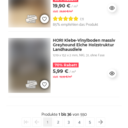
19,90 €
/ m²
statt
29,90 €/m²
(7)
85% empfehlen das Produkt
HORI Klebe-Vinylboden massiv
Greyhound Eiche Holzstruktur
Landhausdiele
1219 x 152 x 2 mm, NKL 31, ohne Fase
70% Rabatt
5,99 €
/ m²
statt
19,99 €/m²
Produkte
1 bis 36
von 550
1
2
3
4
5