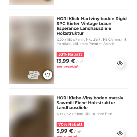
HORI Klick-Hartvinylboden Rigid
SPC Kiefer Vintage braun
Esperance Landhausdiele
Holzstruktur
1220 x 180 x 5 mm, NKL 23/31, NS 0,3 mm, mit
Microfase, inkl. 1 mm Premium Akustik
Trittschall
53% Rabatt
13,99 €
/ m²
statt
29,90 €/m²
HORI Klebe-Vinylboden massiv
Sawmill Eiche Holzstruktur
Landhausdiele
1219 x 152 x 2 mm, NKL 31, ohne Fase
70% Rabatt
5,99 €
/ m²