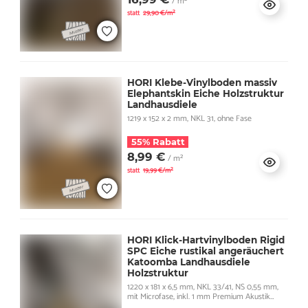
/ m²
statt
29,90 €/m²
HORI Klebe-Vinylboden massiv
Elephantskin Eiche Holzstruktur
Landhausdiele
1219 x 152 x 2 mm, NKL 31, ohne Fase
55% Rabatt
8,99 €
/ m²
statt
19,99 €/m²
HORI Klick-Hartvinylboden Rigid
SPC Eiche rustikal angeräuchert
Katoomba Landhausdiele
Holzstruktur
1220 x 181 x 6,5 mm, NKL 33/41, NS 0,55 mm,
mit Microfase, inkl. 1 mm Premium Akustik
Trittschall