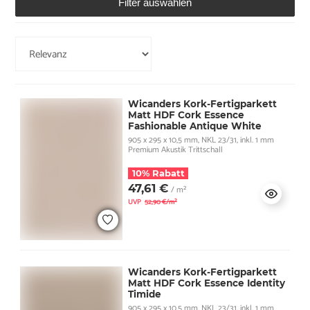
Filter auswählen
Wicanders Kork-Fertigparkett
Matt HDF Cork Essence
Fashionable Antique White
905 x 295 x 10,5 mm, NKL 23/31, inkl. 1 mm
Premium Akustik Trittschall
10% Rabatt
47,61 €
/ m²
UVP
52,90 €/m²
Wicanders Kork-Fertigparkett
Matt HDF Cork Essence Identity
Timide
905 x 295 x 10,5 mm, NKL 23/31, inkl. 1 mm