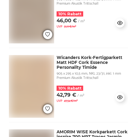
Premium Akustik Trittschall
10% Rabatt
46,00 €
/ m²
UVP
51,11 €/m²
Wicanders Kork-Fertigparkett
Matt HDF Cork Essence
Personality Timide
905 x 295 x 10,5 mm, NKL 23/31, inkl. 1 mm
Premium Akustik Trittschall
10% Rabatt
42,79 €
/ m²
UVP
47,54 €/m²
AMORIM WISE Korkparkett Cork
inspire 700 HRT Traces Jasmin