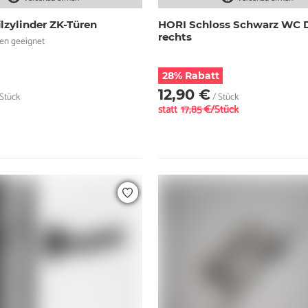
lzylinder ZK-Türen
HORI Schloss Schwarz WC 
rechts
ren geeignet
28% Rabatt
12,90 €
Stück
/ Stück
statt
17,85 €/Stück