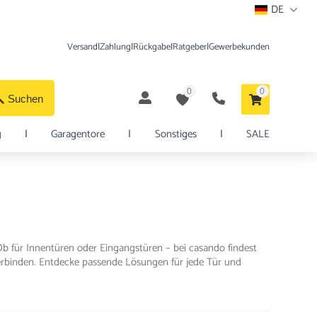
DE
Versand
|
Zahlung
|
Rückgabe
|
Ratgeber
|
Gewerbekunden
0
0
Suchen
g
|
Garagentore
|
Sonstiges
|
SALE
. Ob für Innentüren oder Eingangstüren – bei casando findest
erbinden. Entdecke passende Lösungen für jede Tür und