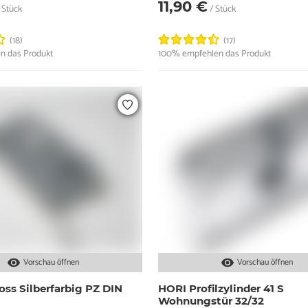
11,90 €
 Stück
/ Stück
(18)
(17)
n das Produkt
100% empfehlen das Produkt
Vorschau öffnen
Vorschau öffnen
oss Silberfarbig PZ DIN
HORI Profilzylinder 41 S
Wohnungstür 32/32