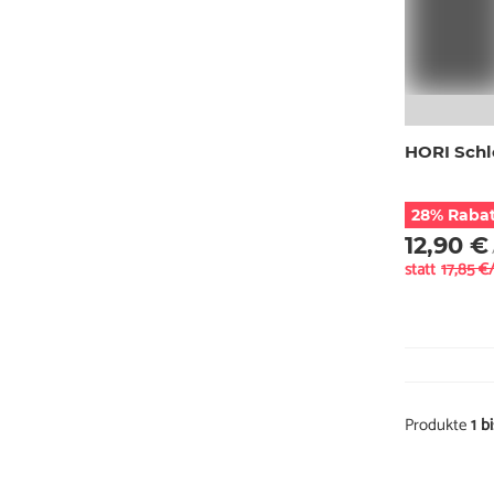
HORI Schl
28% Rabat
12,90 €
statt
17,85 €
Produkte
1 b