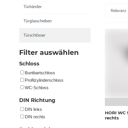
Türbänder
Türglasscheiben
Türschlösser
Filter auswählen
Schloss
Buntbartschloss
Profilzylinderschloss
WC-Schloss
DIN Richtung
DIN links
HORI WC S
DIN rechts
rechts