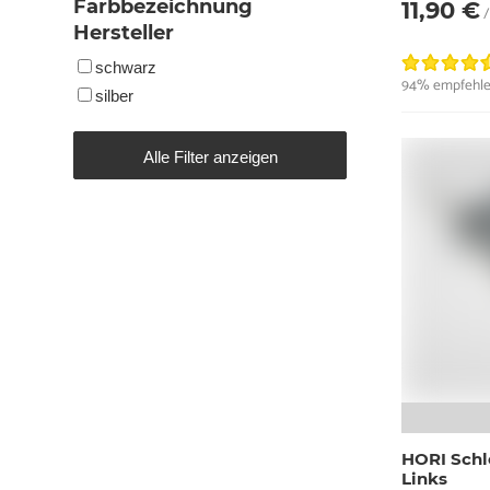
Farbbezeichnung
11,90 €
/
Hersteller
schwarz
94% empfehle
silber
Alle Filter anzeigen
HORI Schl
Links