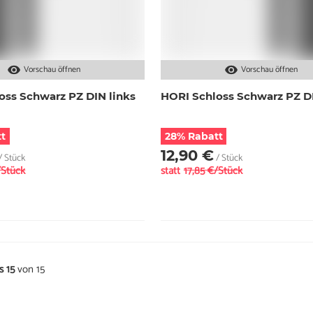
Vorschau öffnen
Vorschau öffnen
oss Schwarz PZ DIN links
HORI Schloss Schwarz PZ D
t
28% Rabatt
12,90 €
/ Stück
/ Stück
/Stück
statt
17,85 €/Stück
is 15
von 15