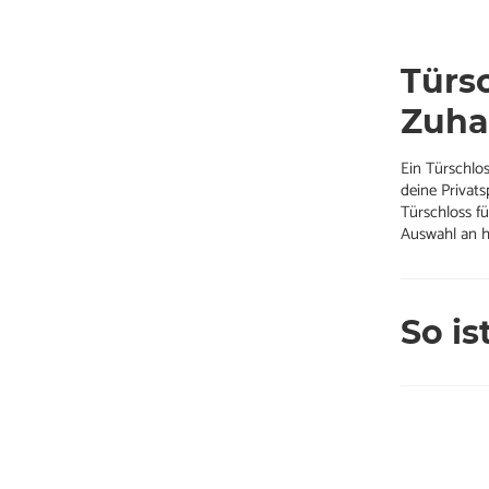
Türs
Zuha
Ein Türschlos
deine Privat
Türschloss fü
Auswahl an h
So is