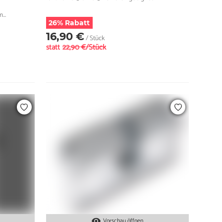
em
26% Rabatt
16,90 €
/ Stück
statt
22,90 €/Stück
Vorschau öffnen