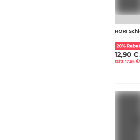
HORI Schl
28% Rabat
12,90 €
statt
17,85 €