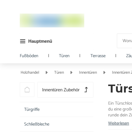
Hauptmenü
Fußböden
|
Türen
|
Terrasse
|
Zä
Holzhandel
Türen
Innentüren
Innentüren
Tür
Innentüren Zubehör
Ein Türschlos
du eine groß
Türgriffe
runde dein Zu
Weiterlesen
Schließbleche