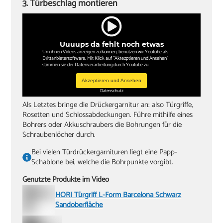
3. Türbeschlag montieren
Uuuups da fehlt noch etwas
Um ihnen Videos anzeigen zu können, benutzen wir Youtube als
Drittanbietersoftware. Mit Klick auf "Aktezptieren und Ansehen"
stimmen sie der Datenverarbeitung durch Youtube zu.
Akzeptieren und Ansehen
Datenschutz
Als Letztes bringe die Drückergarnitur an: also Türgriffe,
Rosetten und Schlossabdeckungen. Führe mithilfe eines
Bohrers oder Akkuschraubers die Bohrungen für die
Schraubenlöcher durch.
Bei vielen Türdrückergarnituren liegt eine Papp-
Schablone bei, welche die Bohrpunkte vorgibt.
Genutzte Produkte im Video
HORI Türgriff L-Form Barcelona Schwarz
Sandoberfläche