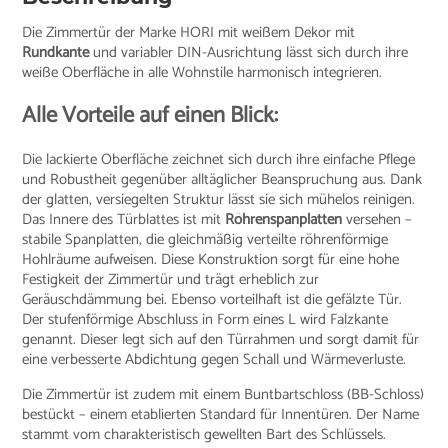
Die Zimmertür der Marke HORI mit weißem Dekor mit
Rundkante
und variabler DIN-Ausrichtung lässt sich durch ihre
weiße Oberfläche in alle Wohnstile harmonisch integrieren.
Alle Vorteile auf einen Blick:
Die lackierte Oberfläche zeichnet sich durch ihre einfache Pflege
und Robustheit gegenüber alltäglicher Beanspruchung aus. Dank
der glatten, versiegelten Struktur lässt sie sich mühelos reinigen.
Das Innere des Türblattes ist mit
Röhrenspanplatten
versehen –
stabile Spanplatten, die gleichmäßig verteilte röhrenförmige
Hohlräume aufweisen. Diese Konstruktion sorgt für eine hohe
Festigkeit der Zimmertür und trägt erheblich zur
Geräuschdämmung bei. Ebenso vorteilhaft ist die gefälzte Tür.
Der stufenförmige Abschluss in Form eines L wird Falzkante
genannt. Dieser legt sich auf den Türrahmen und sorgt damit für
eine verbesserte Abdichtung gegen Schall und Wärmeverluste.
Die Zimmertür ist zudem mit einem Buntbartschloss (BB-Schloss)
bestückt – einem etablierten Standard für Innentüren. Der Name
stammt vom charakteristisch gewellten Bart des Schlüssels.