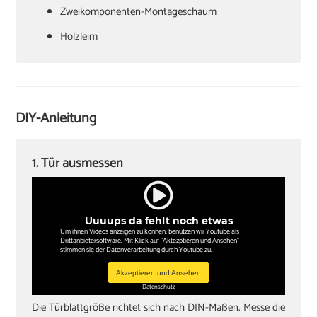
Zweikomponenten-Montageschaum
‏Holzleim
‏Holzkeile oder Richtzwingen
‏Zargenspanner
DIY-Anleitung
Papierschablone für Türdrückermontage
‏Schlitzschraubendreher
1. Tür ausmessen
‏Kreuzschlitzschraubendreher
‏Hammer
Uuuups da fehlt noch etwas
‏Wasserwaagen (60 cm, 180 cm)
Um ihnen Videos anzeigen zu können, benutzen wir Youtube als
Drittanbietersoftware. Mit Klick auf "Aktezptieren und Ansehen"
‏Zollstock
stimmen sie der Datenverarbeitung durch Youtube zu.
‏Akkuschrauber oder Bohrmaschine
Akzeptieren und Ansehen
Datenschutz
‏Inbusschlüssel, Größe 4
Die Türblattgröße richtet sich nach DIN-Maßen. Messe die