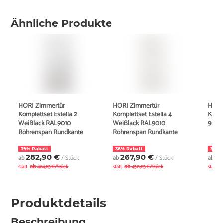
Ähnliche Produkte
HORI Zimmertür
HORI Zimmertür
HORI
Komplettset Estella 2
Komplettset Estella 4
Komp
Weißlack RAL9010
Weißlack RAL9010
9010
Röhrenspan Rundkante
Röhrenspan Rundkante
39% Rabatt
38% Rabatt
35% 
282,90 €
267,90 €
2
ab
/ Stück
ab
/ Stück
ab
ab
ab
a
statt
464,83 €/Stück
statt
430,83 €/Stück
statt
Produktdetails
Beschreibung