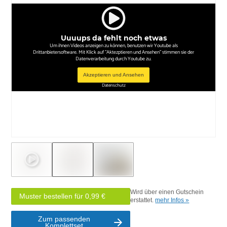
Uuuups da fehlt noch etwas
Um ihnen Videos anzeigen zu können, benutzen wir Youtube als
Drittanbietersoftware. Mit Klick auf "Aktezptieren und Ansehen" stimmen sie der
Datenverarbeitung durch Youtube zu.
Akzeptieren und Ansehen
Datenschutz
Wird über einen Gutschein
Muster bestellen für 0,99 €
erstattet.
mehr Infos »
Zum passenden
Komplettset