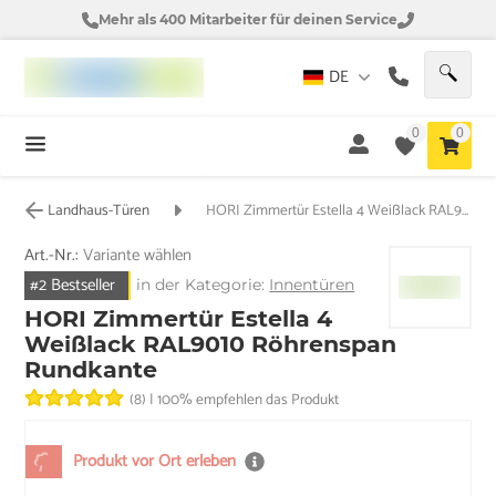
Mehr als 400 Mitarbeiter für deinen Service
DE
0
0
Landhaus-Türen
HORI Zimmertür Estella 4 Weißlack RAL9010 Röhrenspan Rundkante
Art.-Nr.:
Variante wählen
#2 Bestseller
in der Kategorie:
Innentüren
HORI Zimmertür Estella 4
Weißlack RAL9010 Röhrenspan
Rundkante
(8)
|
100% empfehlen das Produkt
Produkt vor Ort erleben