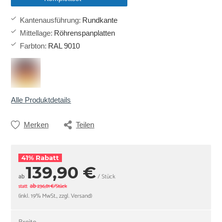
Kantenausführung
:
Rundkante
Mittellage
:
Röhrenspanplatten
Farbton
:
RAL 9010
Alle Produktdetails
Merken
Teilen
41% Rabatt
139,90 €
ab
/ Stück
ab
statt
236,81 €/Stück
(inkl. 19% MwSt., zzgl. Versand)