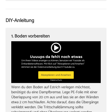
Cuttermesser
Laminatschneider
Akkuschrauber
DIY-Anleitung
Sockelleisten und Halterungsclips
Stichsäge und Kappsäge
1. Boden vorbereiten
Zollstock
Winkel
Uuuups da fehlt noch etwas
Bleistift
Um ihnen Videos anzeigen zu können, benutzen wir Youtube als
Drittanbietersoftware. Mit Klick auf "Aktezptieren und Ansehen"
stimmen sie der Datenverarbeitung durch Youtube zu.
Akzeptieren und Ansehen
Datenschutz
Wenn du den Boden auf Estrich verlegen möchtest,
benötigst du eine Dampfbremse. Lege PE-Folie mit einer
Überlappung von 20 cm aus und lass sie an den Wänden
etwa 2 cm hochlaufen. Achte darauf, dass die Übergänge
verklebt werden. Die Trittschalldämmung sollte