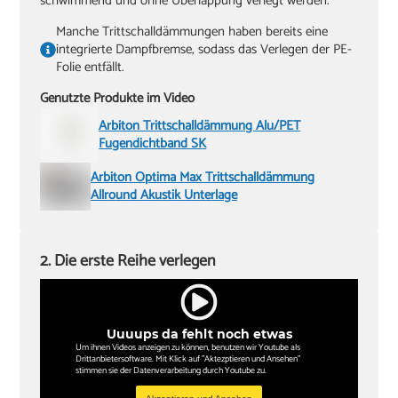
schwimmend und ohne Überlappung verlegt werden.
Manche Trittschalldämmungen haben bereits eine
integrierte Dampfbremse, sodass das Verlegen der PE-
Folie entfällt.
Genutzte Produkte im Video
Arbiton Trittschalldämmung Alu/PET
Fugendichtband SK
Arbiton Optima Max Trittschalldämmung
Allround Akustik Unterlage
2. Die erste Reihe verlegen
Uuuups da fehlt noch etwas
Um ihnen Videos anzeigen zu können, benutzen wir Youtube als
Drittanbietersoftware. Mit Klick auf "Aktezptieren und Ansehen"
stimmen sie der Datenverarbeitung durch Youtube zu.