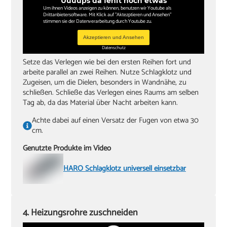
Uuuups da fehlt noch etwas
Um ihnen Videos anzeigen zu können, benutzen wir Youtube als
Drittanbietersoftware. Mit Klick auf "Aktezptieren und Ansehen"
stimmen sie der Datenverarbeitung durch Youtube zu.
Akzeptieren und Ansehen
Datenschutz
Setze das Verlegen wie bei den ersten Reihen fort und
arbeite parallel an zwei Reihen. Nutze Schlagklotz und
Zugeisen, um die Dielen, besonders in Wandnähe, zu
schließen. Schließe das Verlegen eines Raums am selben
Tag ab, da das Material über Nacht arbeiten kann.
Achte dabei auf einen Versatz der Fugen von etwa 30
cm.
Genutzte Produkte im Video
HARO Schlagklotz universell einsetzbar
4. Heizungsrohre zuschneiden