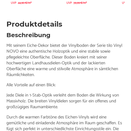
UVP
44,90 €/m²
UVP
39,99 €/m²
UVP
3
Produktdetails
Beschreibung
Mit seinem Eiche-Dekor bietet der Vinylboden der Serie tilo Vinyl
NOVO eine authentische Holzoptik und eine stabile sowie
pflegeleichte Oberfläche. Dieser Boden kreiert mit seiner
hochwertigen Landhausdielen-Optik und der lackierten
Oberfläche eine warme und stilvolle Atmosphäre in sämtlichen
Räumlichkeiten.
Alle Vorteile auf einen Blick:
Jede Diele in 1-Stab-Optik verleiht dem Boden die Wirkung von
Massivholz. Die breiten Vinyldielen sorgen für ein offenes und
großzügiges Raumambiente.
Durch die warmen Farbtöne des Eichen-Vinyls wird eine
gemütliche und einladende Atmosphäre im Raum geschaffen. Es
fügt sich perfekt in unterschiedlichste Einrichtungsstile ein. Die