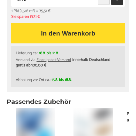
1 Pkt
(1,518 m²) =
75,51 €
Sie sparen 13,31 €
In den Warenkorb
Lieferung ca.:
18.8. bis 21.8.
Versand via
Einzelpaket-Versand
innerhalb Deutschland
gratis ab 100,00 €
Abholung vor Ort ca.:
15.8. bis 18.8.
Passendes Zubehör
Pfle
ab
7