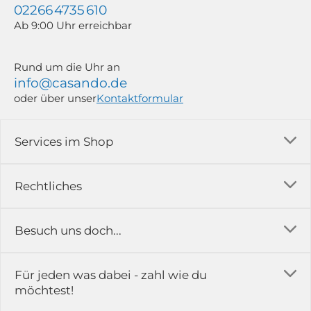
02266 4735 610
Ab 9:00 Uhr erreichbar
Rund um die Uhr an
info@casando.de
oder über unser
Kontaktformular
Services im Shop
Versandkosten
Rechtliches
Ratgeber
Impressum
Besuch uns doch...
Erfahrungsberichte & Bewertungen
AGB
FAQ
in der Ausstellung...
Für jeden was dabei - zahl wie du
Rückgabe & Reklamation
Kontakt
möchtest!
Datenschutz
Das ist casando
Holz-Richter GmbH