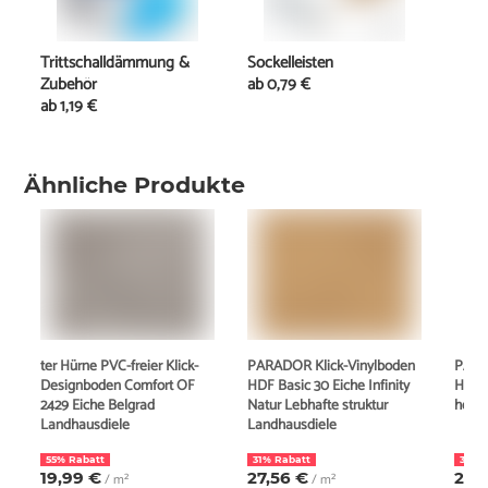
Trittschalldämmung &
Sockelleisten
Zubehör
ab
0,79 €
ab
1,19 €
Ähnliche Produkte
ter Hürne PVC-freier Klick-
PARADOR Klick-Vinylboden
PARA
Designboden Comfort OF
HDF Basic 30 Eiche Infinity
HDF B
2429 Eiche Belgrad
Natur Lebhafte struktur
hell 
Landhausdiele
Landhausdiele
55% Rabatt
31% Rabatt
36% 
19,99 €
27,56 €
25,
/ m²
/ m²