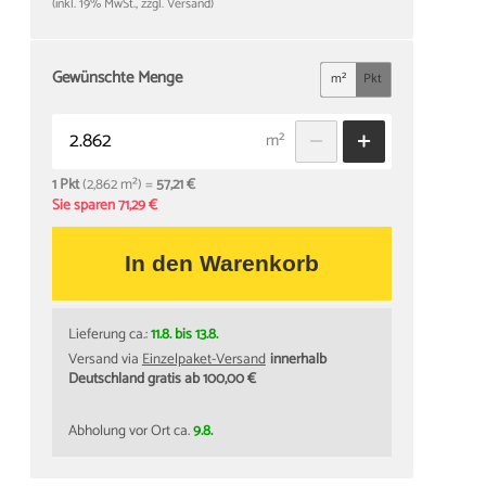
(inkl. 19% MwSt., zzgl. Versand)
Gewünschte Menge
m²
Pkt
m²
1 Pkt
(2,862 m²) =
57,21 €
Sie sparen 71,29 €
In den Warenkorb
Lieferung ca.:
11.8. bis 13.8.
Versand via
Einzelpaket-Versand
innerhalb
Deutschland gratis ab 100,00 €
Abholung vor Ort ca.
9.8.