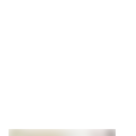
ck-Vinylboden
Eiche Peene
 softsynchron
diele
tt
€
/ m²
95 €/m²