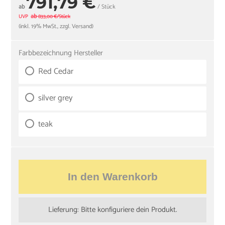
791,79 €
ab
/ Stück
ab
UVP
833,00 €/Stück
(inkl. 19% MwSt., zzgl. Versand)
Farbbezeichnung Hersteller
Red Cedar
silver grey
teak
In den Warenkorb
Lieferung: Bitte konfiguriere dein Produkt.