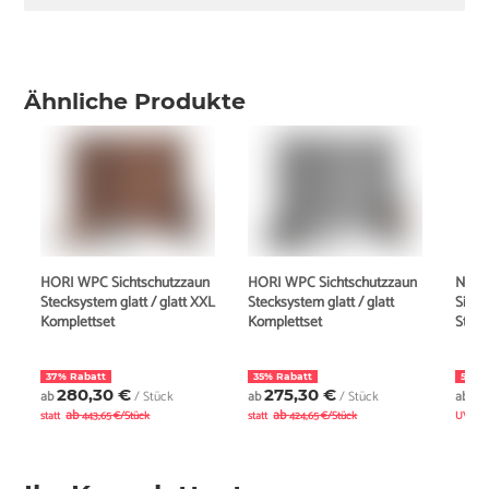
Ähnliche Produkte
HORI WPC Sichtschutzzaun
HORI WPC Sichtschutzzaun
New
Stecksystem glatt / glatt XXL
Stecksystem glatt / glatt
Sicht
Komplettset
Komplettset
Steck
37% Rabatt
35% Rabatt
5% R
280,30 €
275,30 €
4
ab
/ Stück
ab
/ Stück
ab
ab
ab
statt
443,65 €/Stück
statt
424,65 €/Stück
UVP