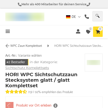
Mehr als 400 Mitarbeiter für deinen Service
DE
0
0
WPC Zaun Komplettset
HORI WPC Sichtschutzzaun Stecksystem glatt / glatt Komplettset
Art.-Nr.:
Variante wählen
#2 Bestseller
in der Kategorie:
Sichtschutz Komplettsets
HORI WPC Sichtschutzzaun
Stecksystem glatt / glatt
Komplettset
(13)
|
92% empfehlen das Produkt
Produkt vor Ort erleben