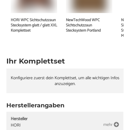
HORI WPC Sichtschutzzaun
NewTechWood WPC
New
Stecksystem glatt / glatt XXL
Sichtschutzzaun
Sicht
Komplettset
Stecksystem Portland
Stec
Mode
Ihr Komplettset
Konfiguriere zuerst dein Komplettset, um alle wichtigen Infos
anzuzeigen.
Herstellerangaben
Hersteller
mehr
HORI