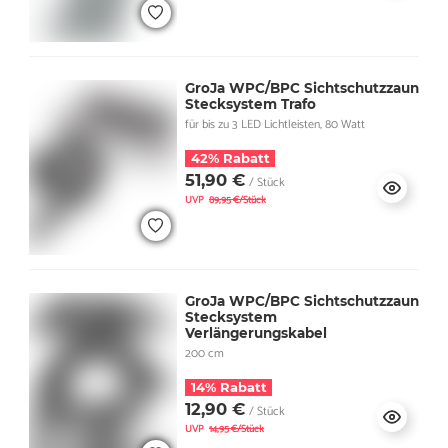
GroJa WPC/BPC Sichtschutzzaun
Stecksystem Trafo
für bis zu 3 LED Lichtleisten, 80 Watt
42% Rabatt
51,90 €
/ Stück
UVP
89,95 €/Stück
GroJa WPC/BPC Sichtschutzzaun
Stecksystem
Verlängerungskabel
200 cm
14% Rabatt
12,90 €
/ Stück
UVP
14,95 €/Stück