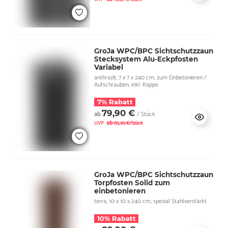
GroJa WPC/BPC Sichtschutzzaun
Stecksystem Alu-Eckpfosten
Variabel
anthrazit, 7 x 7 x 240 cm, zum Einbetonieren /
Aufschrauben, inkl. Kappe
7% Rabatt
79,90 €
ab
/ Stück
ab
UVP
85,95 €/Stück
GroJa WPC/BPC Sichtschutzzaun
Torpfosten Solid zum
einbetonieren
terra, 10 x 10 x 240 cm, spezial Stahlverstärkt
10% Rabatt