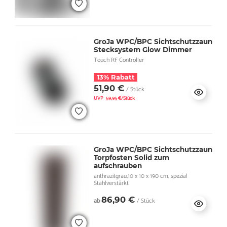
GroJa WPC/BPC Sichtschutzzaun
Stecksystem Glow Dimmer
Touch RF Controller
13% Rabatt
51,90 €
/ Stück
UVP
59,95 €/Stück
GroJa WPC/BPC Sichtschutzzaun
Torpfosten Solid zum
aufschrauben
anthrazitgrau,10 x 10 x 190 cm, spezial
Stahlverstärkt
86,90 €
ab
/ Stück