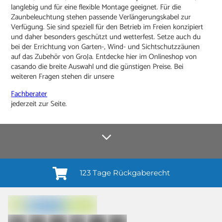
langlebig und für eine flexible Montage geeignet. Für die
Zaunbeleuchtung stehen passende Verlängerungskabel zur
Verfügung. Sie sind speziell für den Betrieb im Freien konzipiert
und daher besonders geschützt und wetterfest. Setze auch du
bei der Errichtung von Garten-, Wind- und Sichtschutzzäunen
auf das Zubehör von GroJa. Entdecke hier im Onlineshop von
casando die breite Auswahl und die günstigen Preise. Bei
weiteren Fragen stehen dir unsere
Fachberater
jederzeit zur Seite.
123 Tage Rückgaberecht
Anmelden¹
Du willigst ein in den Erhalt regelmäßiger Neuigkeiten und Informationen zu
Produkten, Dienstleistungen, Aktionen und Zufriedenheitsbefragungen von
casando (Holz-Richter GmbH) sowie zur Interessen-Analyse durch
Auswertung individueller Öffnungs- und Klickraten (dazu nutzen wir