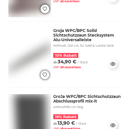
ab
UVP
8,95 €/Stück
Groja WPC/BPC Solid
Sichtschutzzaun Stecksystem
Alu-Universalleiste
Anthrazit, 200 cm, für Solid & Lumino Serie
10% Rabatt
34,90 €
ab
/ Stück
ab
UVP
38,95 €/Stück
GroJa WPC/BPC Sichtschutzzaun
Abschlussprofil mix-it
anthrazit180 cm lang
16% Rabatt
13,90 €
ab
/ Stück
ab
UVP
16,49 €/Stück