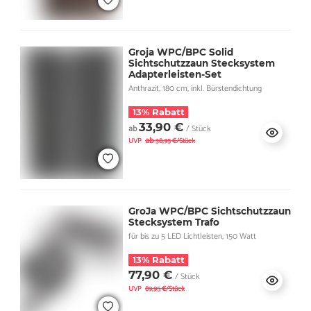
Groja WPC/BPC Solid
Sichtschutzzaun Stecksystem
Adapterleisten-Set
Anthrazit, 180 cm, inkl. Bürstendichtung
13% Rabatt
33,90 €
ab
/ Stück
ab
UVP
38,95 €/Stück
GroJa WPC/BPC Sichtschutzzaun
Stecksystem Trafo
für bis zu 5 LED Lichtleisten, 150 Watt
13% Rabatt
77,90 €
/ Stück
UVP
89,95 €/Stück