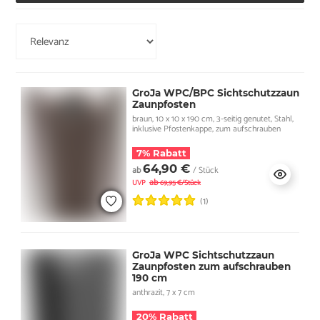
GroJa WPC/BPC Sichtschutzzaun
Zaunpfosten
braun, 10 x 10 x 190 cm, 3-seitig genutet, Stahl,
inklusive Pfostenkappe, zum aufschrauben
7% Rabatt
64,90 €
ab
/ Stück
ab
UVP
69,95 €/Stück
(1)
GroJa WPC Sichtschutzzaun
Zaunpfosten zum aufschrauben
190 cm
anthrazit, 7 x 7 cm
20% Rabatt