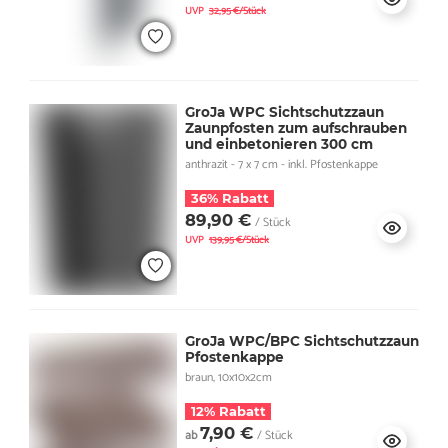
UVP
32,95 €/Stück
GroJa WPC Sichtschutzzaun
Zaunpfosten zum aufschrauben
und einbetonieren 300 cm
anthrazit - 7 x 7 cm - inkl. Pfostenkappe
36% Rabatt
89,90 €
/ Stück
UVP
139,95 €/Stück
GroJa WPC/BPC Sichtschutzzaun
Pfostenkappe
braun, 10x10x2cm
12% Rabatt
7,90 €
ab
/ Stück