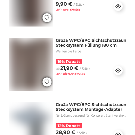
9,90 €
/ Stück
UVP
10,95 €/Stück
GroJa WPC/BPC Sichtschutzzaun
Stecksystem Füllung 180 cm
Wählen Sie Farbe
19% Rabatt
21,90 €
ab
/ Stück
ab
UVP
26,90 €/Stück
GroJa WPC/BPC Sichtschutzzaun
Stecksystem Montage-Adapter
für L-Stein, passend für Konsolen, Stahl verzinkt
12% Rabatt
28,90 €
/ Stück