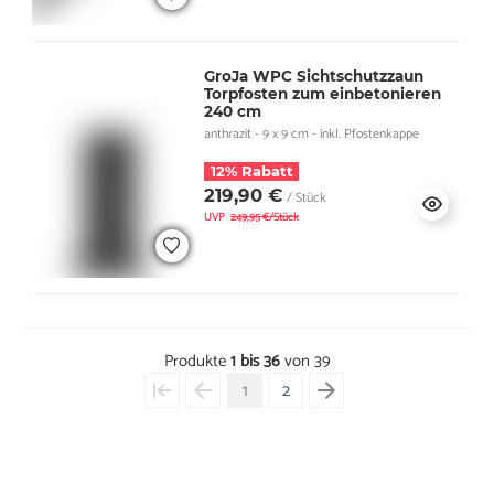
GroJa WPC Sichtschutzzaun
Torpfosten zum einbetonieren
240 cm
anthrazit - 9 x 9 cm - inkl. Pfostenkappe
12% Rabatt
219,90 €
/ Stück
UVP
249,95 €/Stück
Produkte
1 bis 36
von 39
1
2