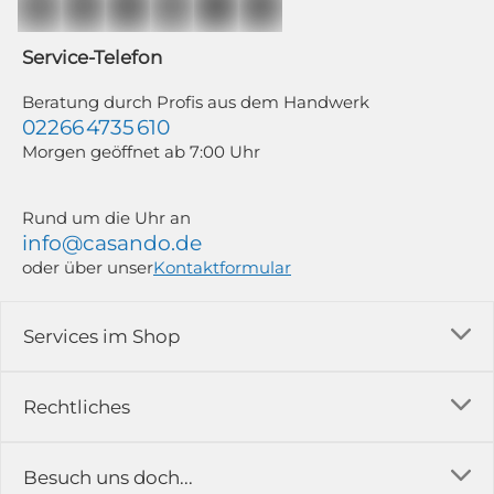
Mailchimp in Kombination mit Google). Deine Einwilligung kannst du
jederzeit mit Wirkung für die Zukunft und ohne Angabe von Gründen
widerrufen; z. B. durch Klick auf den Abmeldelink am Ende jedes Newsletters.
Service-Telefon
Weitere Informationen findest du in unserer Datenschutzerklärung.
Beratung durch Profis aus dem Handwerk
02266 4735 610
Morgen geöffnet ab 7:00 Uhr
Rund um die Uhr an
info@casando.de
oder über unser
Kontaktformular
Services im Shop
Versandkosten
Rechtliches
Ratgeber
Impressum
Besuch uns doch...
Erfahrungsberichte & Bewertungen