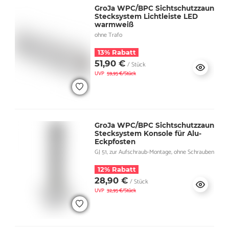
GroJa WPC/BPC Sichtschutzzaun
Stecksystem Lichtleiste LED
warmweiß
ohne Trafo
13% Rabatt
51,90 €
/ Stück
UVP
59,95 €/Stück
GroJa WPC/BPC Sichtschutzzaun
Stecksystem Konsole für Alu-
Eckpfosten
GJ 51, zur Aufschraub-Montage, ohne Schrauben
12% Rabatt
28,90 €
/ Stück
UVP
32,95 €/Stück