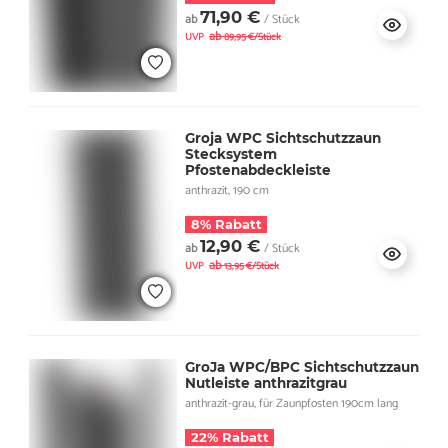
71,90 €
ab
/ Stück
ab
UVP
89,95 €/Stück
Groja WPC Sichtschutzzaun
Stecksystem
Pfostenabdeckleiste
anthrazit, 190 cm
8% Rabatt
12,90 €
ab
/ Stück
ab
UVP
13,95 €/Stück
GroJa WPC/BPC Sichtschutzzaun
Nutleiste anthrazitgrau
anthrazit-grau, für Zaunpfosten 190cm lang
22% Rabatt