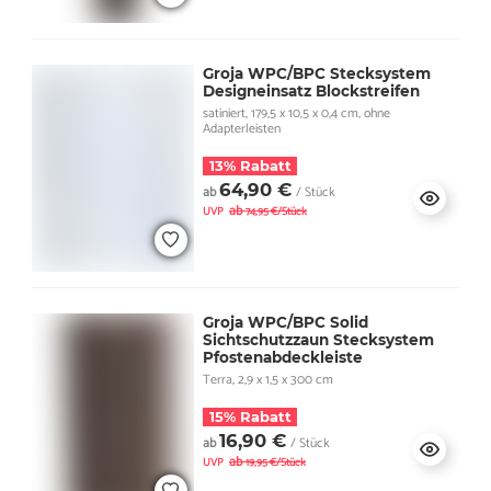
Groja WPC/BPC Stecksystem
Designeinsatz Blockstreifen
satiniert, 179,5 x 10,5 x 0,4 cm, ohne
Adapterleisten
13% Rabatt
64,90 €
ab
/ Stück
ab
UVP
74,95 €/Stück
Groja WPC/BPC Solid
Sichtschutzzaun Stecksystem
Pfostenabdeckleiste
Terra, 2,9 x 1,5 x 300 cm
15% Rabatt
16,90 €
ab
/ Stück
ab
UVP
19,95 €/Stück