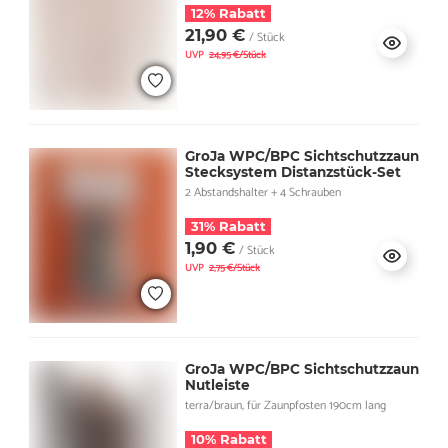
12% Rabatt
21,90 €
/ Stück
UVP
24,95 €/Stück
GroJa WPC/BPC Sichtschutzzaun
Stecksystem Distanzstück-Set
2 Abstandshalter + 4 Schrauben
31% Rabatt
1,90 €
/ Stück
UVP
2,75 €/Stück
GroJa WPC/BPC Sichtschutzzaun
Nutleiste
terra/braun, für Zaunpfosten 190cm lang
10% Rabatt