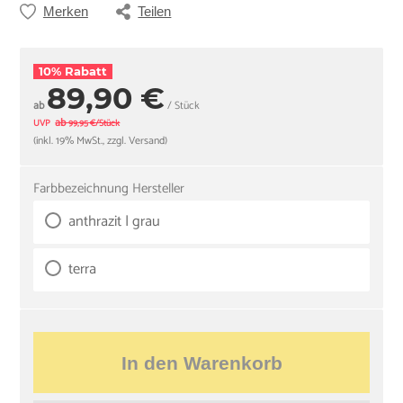
Merken
Teilen
10% Rabatt
89,90 €
ab
/ Stück
ab
UVP
99,95 €/Stück
(inkl. 19% MwSt., zzgl. Versand)
Farbbezeichnung Hersteller
anthrazit | grau
terra
In den Warenkorb