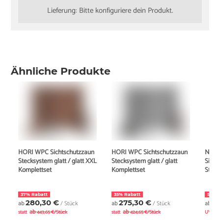
Lieferung: Bitte konfiguriere dein Produkt.
Ähnliche Produkte
HORI WPC Sichtschutzzaun
HORI WPC Sichtschutzzaun
New
Stecksystem glatt / glatt XXL
Stecksystem glatt / glatt
Sicht
Komplettset
Komplettset
Steck
37% Rabatt
35% Rabatt
5% R
280,30 €
275,30 €
4
ab
/ Stück
ab
/ Stück
ab
ab
ab
statt
443,65 €/Stück
statt
424,65 €/Stück
UVP