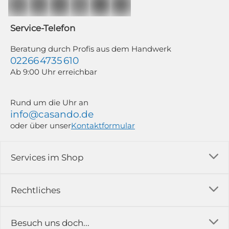
Auswertung individueller Öffnungs- und Klickraten (dazu nutzen wir
Mailchimp in Kombination mit Google). Deine Einwilligung kannst du
jederzeit mit Wirkung für die Zukunft und ohne Angabe von Gründen
widerrufen; z. B. durch Klick auf den Abmeldelink am Ende jedes Newsletters.
Service-Telefon
Weitere Informationen findest du in unserer Datenschutzerklärung.
Beratung durch Profis aus dem Handwerk
02266 4735 610
Ab 9:00 Uhr erreichbar
Rund um die Uhr an
info@casando.de
oder über unser
Kontaktformular
Services im Shop
Versandkosten
Rechtliches
Ratgeber
Impressum
Besuch uns doch...
Erfahrungsberichte & Bewertungen