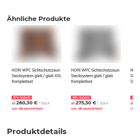
Ähnliche Produkte
HORI WPC Sichtschutzzaun
HORI WPC Sichtschutzzaun
New
Stecksystem glatt / glatt XXL
Stecksystem glatt / glatt
Sicht
Komplettset
Komplettset
Steck
37% Rabatt
35% Rabatt
5% R
280,30 €
275,30 €
4
ab
/ Stück
ab
/ Stück
ab
ab
ab
statt
443,65 €/Stück
statt
424,65 €/Stück
UVP
Produktdetails