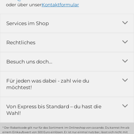
oder über unser
Kontaktformular
Services im Shop
Versandkosten
Rechtliches
Ratgeber
Impressum
Besuch uns doch...
Erfahrungsberichte & Bewertungen
AGB
FAQ
in der Ausstellung...
Für jeden was dabei - zahl wie du
Rückgabe & Reklamation
Kontakt
möchtest!
Datenschutz
Das ist casando
Holz-Richter GmbH
Schmiedeweg 1
Batteriegesetz
Karriere
Von Express bis Standard – du hast die
51789 Lindlar
Wahl!
Widerrufsrecht
Gewerbekunden
Hinweis:
Hunde sind in der Ausstellung erlaubt
Datenschutz-Einstellung
Grounding Page
¹ Der Rabattcode gilt nur für das Sortiment im Onlineshop von casando. Du kannst ihn ab
einem Einkaufswert von 500 Euro einlösen. Er ist nur einmal nutzbar, lässt sich nicht mit