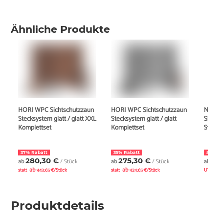
Ähnliche Produkte
HORI WPC Sichtschutzzaun
HORI WPC Sichtschutzzaun
New
Stecksystem glatt / glatt XXL
Stecksystem glatt / glatt
Sicht
Komplettset
Komplettset
Steck
37% Rabatt
35% Rabatt
5% R
280,30 €
275,30 €
4
ab
/ Stück
ab
/ Stück
ab
ab
ab
statt
443,65 €/Stück
statt
424,65 €/Stück
UVP
Produktdetails