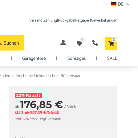
DE
Versand
|
Zahlung
|
Rückgabe
|
Ratgeber
|
Gewerbekunden
0
0
Suchen
g
|
Garagentore
|
Sonstiges
|
SALE
odern aufrecht mit Lichtausschnitt Röhrenspan
22% Rabatt
176,85 €
ab
/ Stück
statt
227,29 €/Stück
ab
(inkl. 19% MwSt., zzgl. Versand)