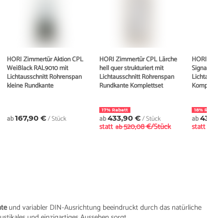
HORI Zimmertür Aktion CPL
HORI Zimmertür CPL Lärche
HORI Zim
Weißlack RAL9010 mit
hell quer strukturiert mit
Signalwe
Lichtausschnitt Röhrenspan
Lichtausschnitt Röhrenspan
Lichtauss
kleine Rundkante
Rundkante Komplettset
Komplett
17% Rabatt
18% Rabat
ab
167,90 €
/ Stück
ab
433,90 €
/ Stück
ab
438,
statt
520,08 €/Stück
statt
ab
ab
nte
und variabler DIN-Ausrichtung beeindruckt durch das natürliche
ustikales und einzigartiges Aussehen sorgt.