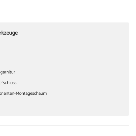
erkzeuge
garnitur
C-Schloss
onenten-Montageschaum
 oder Richtzwingen
nner