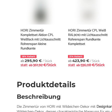
HORI Zimmertür
HORI Zimmertür CPL Weiß
Komplettset Aktion CPL
RAL9010 mit Lichtausschnitt
Weißlack mit Lichtausschnitt
Röhrenspan Rundkante
Röhrenspan kleine
Komplettset
Rundkante
18% Rabatt
21% Rabatt
ab
295,90 €
/ Stück
ab
423,90 €
/ Stück
statt
361,92 €/Stück
statt
536,08 €/Stück
ab
ab
Produktdetails
Beschreibung
Die Zimmertür von HORI mit Wildeichen-Dekor mit
Designka
Wildeichen-Dekor, dessen charakteristische Maserung für ein r