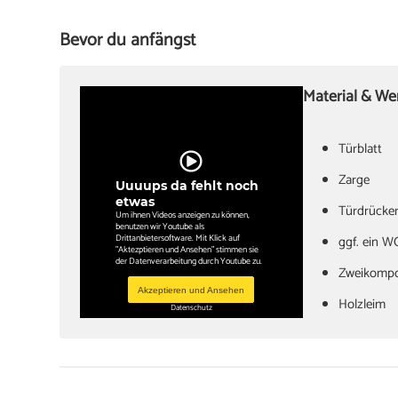
Bevor du anfängst
Material & W
Türblatt
‏Zarge
Uuuups da fehlt noch
etwas
Türdrücker
Um ihnen Videos anzeigen zu können,
benutzen wir Youtube als
Drittanbietersoftware. Mit Klick auf
‏ggf. ein W
"Aktezptieren und Ansehen" stimmen sie
der Datenverarbeitung durch Youtube zu.
Zweikomp
Akzeptieren und Ansehen
‏Holzleim
Datenschutz
‏Holzkeile
‏Zargenspa