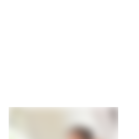
mertür CPL
iß RAL9003 mit
chnitt Designkante
set
t
90 €
/ Stück
536,08 €/Stück