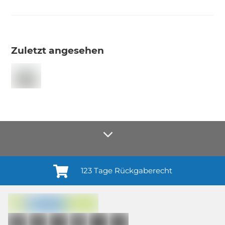
Zuletzt angesehen
123 Tage Rückgaberecht
Anmelden¹
Du willigst ein in den Erhalt regelmäßiger Neuigkeiten und Informationen zu
Produkten, Dienstleistungen, Aktionen und Zufriedenheitsbefragungen von
casando (Holz-Richter GmbH) sowie zur Interessen-Analyse durch
Auswertung individueller Öffnungs- und Klickraten (dazu nutzen wir