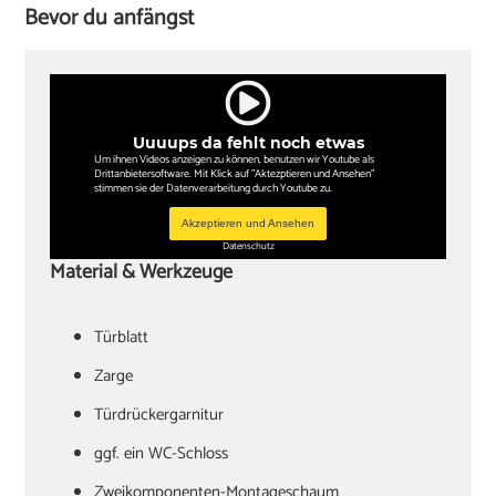
Bevor du anfängst
Uuuups da fehlt noch etwas
Um ihnen Videos anzeigen zu können, benutzen wir Youtube als
Drittanbietersoftware. Mit Klick auf "Aktezptieren und Ansehen"
stimmen sie der Datenverarbeitung durch Youtube zu.
Akzeptieren und Ansehen
Datenschutz
Material & Werkzeuge
Türblatt
‏Zarge
Türdrückergarnitur
‏ggf. ein WC-Schloss
Zweikomponenten-Montageschaum