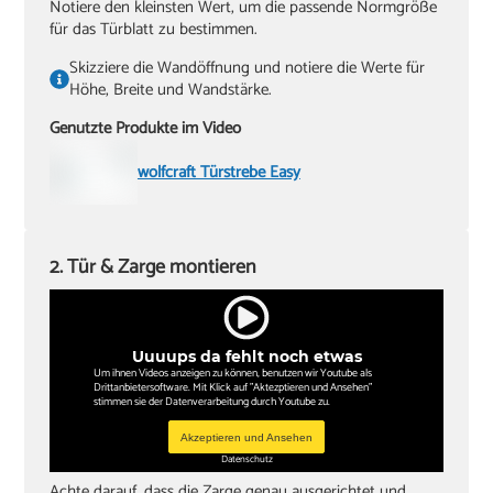
Notiere den kleinsten Wert, um die passende Normgröße
für das Türblatt zu bestimmen.
Skizziere die Wandöffnung und notiere die Werte für
Höhe, Breite und Wandstärke.
Genutzte Produkte im Video
wolfcraft Türstrebe Easy
2. Tür & Zarge montieren
Uuuups da fehlt noch etwas
Um ihnen Videos anzeigen zu können, benutzen wir Youtube als
Drittanbietersoftware. Mit Klick auf "Aktezptieren und Ansehen"
stimmen sie der Datenverarbeitung durch Youtube zu.
Akzeptieren und Ansehen
Datenschutz
Achte darauf, dass die Zarge genau ausgerichtet und