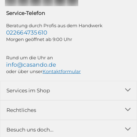
Mailchimp in Kombination mit Google). Deine Einwilligung kannst du
jederzeit mit Wirkung für die Zukunft und ohne Angabe von Gründen
widerrufen; z. B. durch Klick auf den Abmeldelink am Ende jedes Newsletters.
Service-Telefon
Weitere Informationen findest du in unserer Datenschutzerklärung.
Beratung durch Profis aus dem Handwerk
02266 4735 610
Morgen geöffnet ab 9:00 Uhr
Rund um die Uhr an
info@casando.de
oder über unser
Kontaktformular
Services im Shop
Versandkosten
Rechtliches
Ratgeber
Impressum
Besuch uns doch...
Erfahrungsberichte & Bewertungen