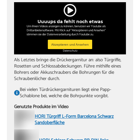
Uuuups da fehlt noch etwas
Um ihnen Videos anzeigen zu können, benutzen wir Youtube als
Drittanbietersoftware. Mit Klick auf "Aktezptieren und Ansehen"
stimmen sie der Datenverarbeitung durch Youtube zu.
Akzeptieren und Ansehen
Datenschutz
Als Letztes bringe die Drückergarnitur an: also Türgriffe,
Rosetten und Schlossabdeckungen. Führe mithilfe eines
Bohrers oder Akkuschraubers die Bohrungen für die
Schraubenlöcher durch.
Bei vielen Türdrückergarnituren liegt eine Papp-
Schablone bei, welche die Bohrpunkte vorgibt.
Genutzte Produkte im Video
HORI Türgriff L-Form Barcelona Schwarz
Sandoberfläche