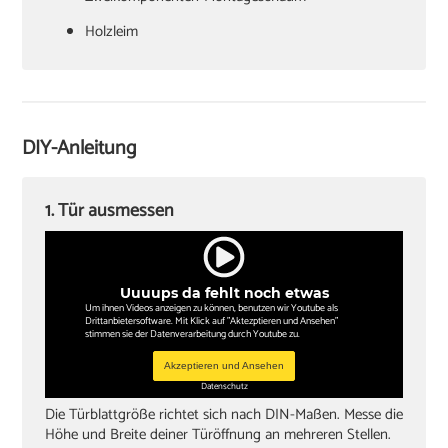
‏Holzleim
‏Holzkeile oder Richtzwingen
‏Zargenspanner
DIY-Anleitung
Papierschablone für Türdrückermontage
‏Schlitzschraubendreher
1. Tür ausmessen
‏Kreuzschlitzschraubendreher
‏Hammer
Uuuups da fehlt noch etwas
‏Wasserwaagen (60 cm, 180 cm)
Um ihnen Videos anzeigen zu können, benutzen wir Youtube als
Drittanbietersoftware. Mit Klick auf "Aktezptieren und Ansehen"
‏Zollstock
stimmen sie der Datenverarbeitung durch Youtube zu.
‏Akkuschrauber oder Bohrmaschine
Akzeptieren und Ansehen
Datenschutz
‏Inbusschlüssel, Größe 4
Die Türblattgröße richtet sich nach DIN-Maßen. Messe die
Höhe und Breite deiner Türöffnung an mehreren Stellen.