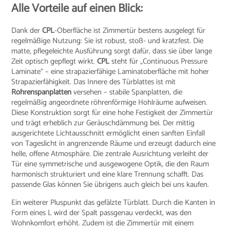
Alle Vorteile auf einen Blick:
Dank der
CPL
-Oberfläche ist Zimmertür bestens ausgelegt für
regelmäßige Nutzung: Sie ist robust, stoß- und kratzfest. Die
matte, pflegeleichte Ausführung sorgt dafür, dass sie über lange
Zeit optisch gepflegt wirkt.
CPL
steht für „Continuous Pressure
Laminate“ – eine strapazierfähige Laminatoberfläche mit hoher
Strapazierfähigkeit. Das Innere des Türblattes ist mit
Röhrenspanplatten
versehen – stabile Spanplatten, die
regelmäßig angeordnete röhrenförmige Hohlräume aufweisen.
Diese Konstruktion sorgt für eine hohe Festigkeit der Zimmertür
und trägt erheblich zur Geräuschdämmung bei. Der mittig
ausgerichtete Lichtausschnitt ermöglicht einen sanften Einfall
von Tageslicht in angrenzende Räume und erzeugt dadurch eine
helle, offene Atmosphäre. Die zentrale Ausrichtung verleiht der
Tür eine symmetrische und ausgewogene Optik, die den Raum
harmonisch strukturiert und eine klare Trennung schafft. Das
passende Glas können Sie übrigens auch gleich bei uns kaufen.
Ein weiterer Pluspunkt das gefälzte Türblatt. Durch die Kanten in
Form eines L wird der Spalt passgenau verdeckt, was den
Wohnkomfort erhöht. Zudem ist die Zimmertür mit einem