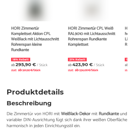
HORI Zimmertür
HORI Zimmertür CPL Weiß
HORI
Komplettset Aktion CPL
RAL9010 mit Lichtausschnitt
hell q
Weißlack mit Lichtausschnitt
Röhrenspan Rundkante
Licht
Röhrenspan kleine
Komplettset
Rund
Rundkante
18% Rabatt
21% Rabatt
17% 
295,90 €
423,90 €
4
ab
/ Stück
ab
/ Stück
ab
ab
ab
a
statt
361,92 €/Stück
statt
536,08 €/Stück
statt
Produktdetails
Beschreibung
Die Zimmertür von HORI mit
Weißlack-Dekor
mit
Rundkante
und
variabler DIN-Ausrichtung fügt sich dank ihrer weißen Oberfläche
harmonisch in jeden Einrichtungsstil ein.