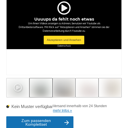
Uuuups da fehlt noch etwas
Um ihnen Videos anzeigen zu können, benutzen wir Youtube als
Drittanbietersoftware. Mit Klick auf "Aktezptieren und Ansehen" stimmen sie der
Datenverarbeitung durch Youtube zu.
Akzeptieren und Ansehen
Datenschutz
Kein Muster verfügbar
Versand innerhalb von 24 Stunden
mehr Infos »
Zum passenden
Komplettset