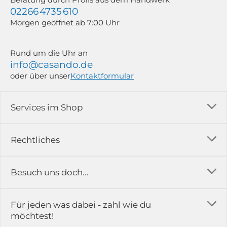
02266 4735 610
Morgen geöffnet ab 7:00 Uhr
Rund um die Uhr an
info@casando.de
oder über unser
Kontaktformular
Services im Shop
Versandkosten
Rechtliches
Ratgeber
Impressum
Besuch uns doch...
Erfahrungsberichte & Bewertungen
AGB
FAQ
in der Ausstellung...
Für jeden was dabei - zahl wie du
Rückgabe & Reklamation
Kontakt
möchtest!
Datenschutz