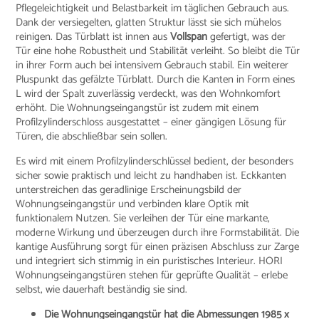
Pflegeleichtigkeit und Belastbarkeit im täglichen Gebrauch aus.
Dank der versiegelten, glatten Struktur lässt sie sich mühelos
reinigen. Das Türblatt ist innen aus
Vollspan
gefertigt, was der
Tür eine hohe Robustheit und Stabilität verleiht. So bleibt die Tür
in ihrer Form auch bei intensivem Gebrauch stabil. Ein weiterer
Pluspunkt das gefälzte Türblatt. Durch die Kanten in Form eines
L wird der Spalt zuverlässig verdeckt, was den Wohnkomfort
erhöht. Die Wohnungseingangstür ist zudem mit einem
Profilzylinderschloss ausgestattet – einer gängigen Lösung für
Türen, die abschließbar sein sollen.
Es wird mit einem Profilzylinderschlüssel bedient, der besonders
sicher sowie praktisch und leicht zu handhaben ist. Eckkanten
unterstreichen das geradlinige Erscheinungsbild der
Wohnungseingangstür und verbinden klare Optik mit
funktionalem Nutzen. Sie verleihen der Tür eine markante,
moderne Wirkung und überzeugen durch ihre Formstabilität. Die
kantige Ausführung sorgt für einen präzisen Abschluss zur Zarge
und integriert sich stimmig in ein puristisches Interieur. HORI
Wohnungseingangstüren stehen für geprüfte Qualität – erlebe
selbst, wie dauerhaft beständig sie sind.
Die Wohnungseingangstür hat die Abmessungen 1985 x