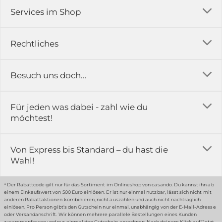
Services im Shop
Versandkosten
Rechtliches
Ratgeber
Impressum
Besuch uns doch...
Erfahrungsberichte & Bewertungen
AGB
FAQ
in der Ausstellung...
Für jeden was dabei - zahl wie du
Rückgabe & Reklamation
Kontakt
möchtest!
Datenschutz
Das ist casando
Holz-Richter GmbH
Schmiedeweg 1
Batteriegesetz
Karriere
Von Express bis Standard – du hast die
51789 Lindlar
Wahl!
Widerrufsrecht
Gewerbekunden
Hinweis:
Hunde sind in der Ausstellung erlaubt
Datenschutz-Einstellung
Grounding Page
¹ Der Rabattcode gilt nur für das Sortiment im Onlineshop von casando. Du kannst ihn ab
einem Einkaufswert von 500 Euro einlösen. Er ist nur einmal nutzbar, lässt sich nicht mit
Erklärung zur Barrierefreiheit
anderen Rabattaktionen kombinieren, nicht auszahlen und auch nicht nachträglich
einlösen. Pro Person gibt's den Gutschein nur einmal, unabhängig von der E-Mail-Adresse
… oder in unserem Fachmarkt
oder Versandanschrift. Wir können mehrere parallele Bestellungen eines Kunden
zusammenfassen und nur einmal den Gutschein anrechnen. Nach deinem Klick auf 'Jetzt