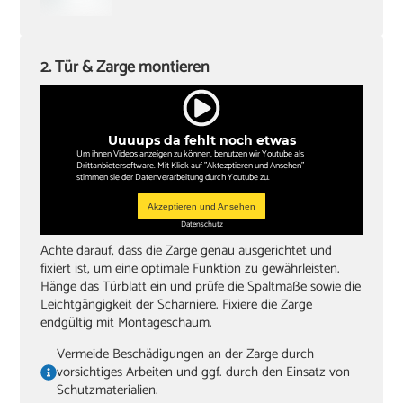
2. Tür & Zarge montieren
Uuuups da fehlt noch etwas
Um ihnen Videos anzeigen zu können, benutzen wir Youtube als
Drittanbietersoftware. Mit Klick auf "Aktezptieren und Ansehen"
stimmen sie der Datenverarbeitung durch Youtube zu.
Akzeptieren und Ansehen
Datenschutz
Achte darauf, dass die Zarge genau ausgerichtet und
fixiert ist, um eine optimale Funktion zu gewährleisten.
Hänge das Türblatt ein und prüfe die Spaltmaße sowie die
Leichtgängigkeit der Scharniere. Fixiere die Zarge
endgültig mit Montageschaum.
Vermeide Beschädigungen an der Zarge durch
vorsichtiges Arbeiten und ggf. durch den Einsatz von
Schutzmaterialien.