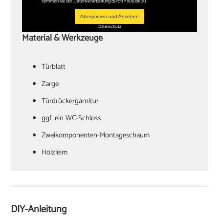
stimmen sie der Datenverarbeitung durch Youtube zu.
Akzeptieren und Ansehen
Datenschutz
Material & Werkzeuge
Türblatt
‏Zarge
Türdrückergarnitur
‏ggf. ein WC-Schloss
Zweikomponenten-Montageschaum
‏Holzleim
‏Holzkeile oder Richtzwingen
‏Zargenspanner
DIY-Anleitung
Papierschablone für Türdrückermontage