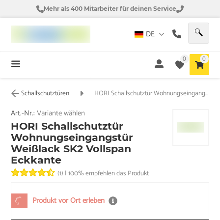
Mehr als 400 Mitarbeiter für deinen Service
DE
0
0
Schallschutztüren
HORI Schallschutztür Wohnungseingangstür Weißlack SK2 Vollspan Eckkante
Art.-Nr.:
Variante wählen
HORI Schallschutztür
Wohnungseingangstür
Weißlack SK2 Vollspan
Eckkante
(1)
|
100% empfehlen das Produkt
Produkt vor Ort erleben