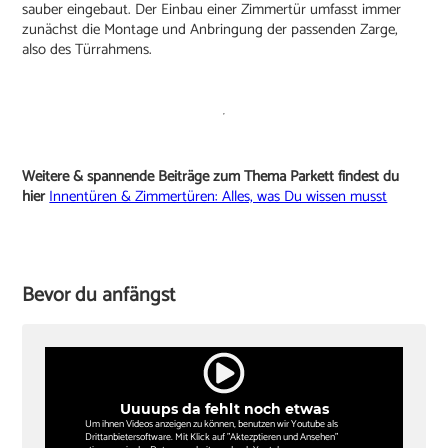
sauber eingebaut. Der Einbau einer Zimmertür umfasst immer
zunächst die Montage und Anbringung der passenden Zarge,
also des Türrahmens.
Weitere & spannende Beiträge zum Thema Parkett findest du
hier
Innentüren & Zimmertüren: Alles, was Du wissen musst
Bevor du anfängst
Uuuups da fehlt noch etwas
Um ihnen Videos anzeigen zu können, benutzen wir Youtube als
Drittanbietersoftware. Mit Klick auf "Aktezptieren und Ansehen"