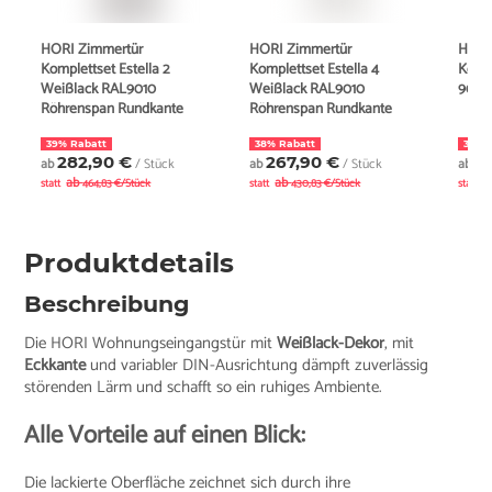
HORI Zimmertür
HORI Zimmertür
HORI
Komplettset Estella 2
Komplettset Estella 4
Komp
Weißlack RAL9010
Weißlack RAL9010
9010
Röhrenspan Rundkante
Röhrenspan Rundkante
39% Rabatt
38% Rabatt
35% 
282,90 €
267,90 €
2
ab
/ Stück
ab
/ Stück
ab
ab
ab
a
statt
464,83 €/Stück
statt
430,83 €/Stück
statt
Produktdetails
Beschreibung
Die HORI Wohnungseingangstür mit
Weißlack-Dekor
, mit
Eckkante
und variabler DIN-Ausrichtung dämpft zuverlässig
störenden Lärm und schafft so ein ruhiges Ambiente.
Alle Vorteile auf einen Blick:
Die lackierte Oberfläche zeichnet sich durch ihre