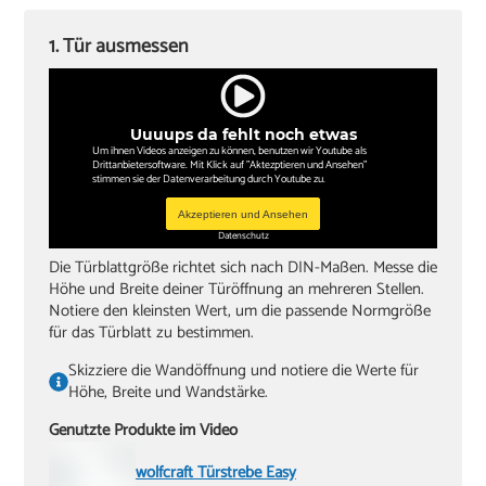
‏Schlitzschraubendreher
1. Tür ausmessen
‏Kreuzschlitzschraubendreher
‏Hammer
Uuuups da fehlt noch etwas
‏Wasserwaagen (60 cm, 180 cm)
Um ihnen Videos anzeigen zu können, benutzen wir Youtube als
Drittanbietersoftware. Mit Klick auf "Aktezptieren und Ansehen"
‏Zollstock
stimmen sie der Datenverarbeitung durch Youtube zu.
‏Akkuschrauber oder Bohrmaschine
Akzeptieren und Ansehen
Datenschutz
‏Inbusschlüssel, Größe 4
Die Türblattgröße richtet sich nach DIN-Maßen. Messe die
Höhe und Breite deiner Türöffnung an mehreren Stellen.
Notiere den kleinsten Wert, um die passende Normgröße
für das Türblatt zu bestimmen.
Skizziere die Wandöffnung und notiere die Werte für
Höhe, Breite und Wandstärke.
Genutzte Produkte im Video
wolfcraft Türstrebe Easy