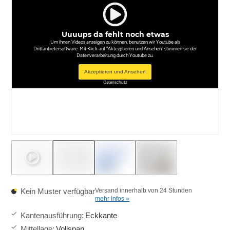
Uuuups da fehlt noch etwas
Um ihnen Videos anzeigen zu können, benutzen wir Youtube als
Drittanbietersoftware. Mit Klick auf "Aktezptieren und Ansehen" stimmen sie der
Datenverarbeitung durch Youtube zu.
Akzeptieren und Ansehen
Datenschutz
Kein Muster verfügbar
Versand innerhalb von 24 Stunden
mehr Infos »
Kantenausführung
:
Eckkante
Mittellage
:
Vollspan