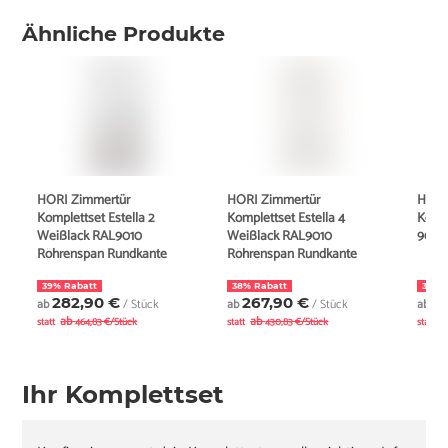
Ähnliche Produkte
HORI Zimmertür
HORI Zimmertür
HORI
Komplettset Estella 2
Komplettset Estella 4
Komp
Weißlack RAL9010
Weißlack RAL9010
9010
Röhrenspan Rundkante
Röhrenspan Rundkante
39% Rabatt
38% Rabatt
35% 
282,90 €
267,90 €
2
ab
/ Stück
ab
/ Stück
ab
ab
ab
a
statt
464,83 €/Stück
statt
430,83 €/Stück
statt
Ihr Komplettset