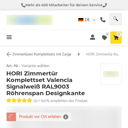
Mehr als 400 Mitarbeiter für deinen Service
DE
0
0
Zimmertüren Komplettsets mit Zarge
HORI Zimmertür Komplettset Valencia Signalweiß RAL9003 Röhrenspan Designkante
Art.-Nr.:
Variante wählen
HORI Zimmertür
Komplettset Valencia
Signalweiß RAL9003
Röhrenspan Designkante
(5)
|
100% empfehlen das Produkt
Produkt vor Ort erleben