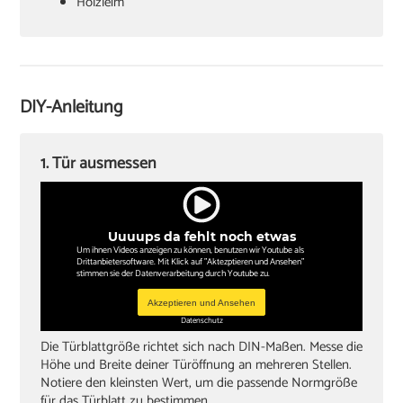
‏Holzleim
‏Holzkeile oder Richtzwingen
‏Zargenspanner
DIY-Anleitung
Papierschablone für Türdrückermontage
‏Schlitzschraubendreher
1. Tür ausmessen
‏Kreuzschlitzschraubendreher
‏Hammer
Uuuups da fehlt noch etwas
‏Wasserwaagen (60 cm, 180 cm)
Um ihnen Videos anzeigen zu können, benutzen wir Youtube als
Drittanbietersoftware. Mit Klick auf "Aktezptieren und Ansehen"
‏Zollstock
stimmen sie der Datenverarbeitung durch Youtube zu.
‏Akkuschrauber oder Bohrmaschine
Akzeptieren und Ansehen
Datenschutz
‏Inbusschlüssel, Größe 4
Die Türblattgröße richtet sich nach DIN-Maßen. Messe die
Höhe und Breite deiner Türöffnung an mehreren Stellen.
Notiere den kleinsten Wert, um die passende Normgröße
für das Türblatt zu bestimmen.