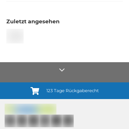
Zuletzt angesehen
123 Tage Rückgaberecht
Anmelden¹
Du willigst ein in den Erhalt regelmäßiger Neuigkeiten und Informationen zu
Produkten, Dienstleistungen, Aktionen und Zufriedenheitsbefragungen von
casando (Holz-Richter GmbH) sowie zur Interessen-Analyse durch
Auswertung individueller Öffnungs- und Klickraten (dazu nutzen wir
Mailchimp in Kombination mit Google). Deine Einwilligung kannst du
jederzeit mit Wirkung für die Zukunft und ohne Angabe von Gründen