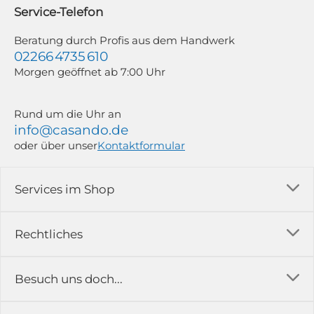
widerrufen; z. B. durch Klick auf den Abmeldelink am Ende jedes Newsletters.
Service-Telefon
Weitere Informationen findest du in unserer Datenschutzerklärung.
Beratung durch Profis aus dem Handwerk
02266 4735 610
Morgen geöffnet ab 7:00 Uhr
Rund um die Uhr an
info@casando.de
oder über unser
Kontaktformular
Services im Shop
Versandkosten
Rechtliches
Ratgeber
Impressum
Besuch uns doch...
Erfahrungsberichte & Bewertungen
AGB
FAQ