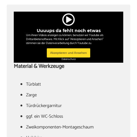
Uuuups da fehlt noch etwas
Um ihnen Videos anzeigen zu können, benutzen wir Youtube als
Drittanbietersoftware. Mit Klick auf "Aktezptieren und Ansehen"
stimmen sie der Datenverarbeitung durch Youtube zu.
Akzeptieren und Ansehen
Datenschutz
Material & Werkzeuge
Türblatt
‏Zarge
Türdrückergarnitur
‏ggf. ein WC-Schloss
Zweikomponenten-Montageschaum