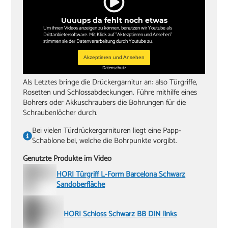
Uuuups da fehlt noch etwas
Um ihnen Videos anzeigen zu können, benutzen wir Youtube als
Drittanbietersoftware. Mit Klick auf "Aktezptieren und Ansehen"
stimmen sie der Datenverarbeitung durch Youtube zu.
Akzeptieren und Ansehen
Datenschutz
Als Letztes bringe die Drückergarnitur an: also Türgriffe,
Rosetten und Schlossabdeckungen. Führe mithilfe eines
Bohrers oder Akkuschraubers die Bohrungen für die
Schraubenlöcher durch.
Bei vielen Türdrückergarnituren liegt eine Papp-
Schablone bei, welche die Bohrpunkte vorgibt.
Genutzte Produkte im Video
HORI Türgriff L-Form Barcelona Schwarz
Sandoberfläche
HORI Schloss Schwarz BB DIN links