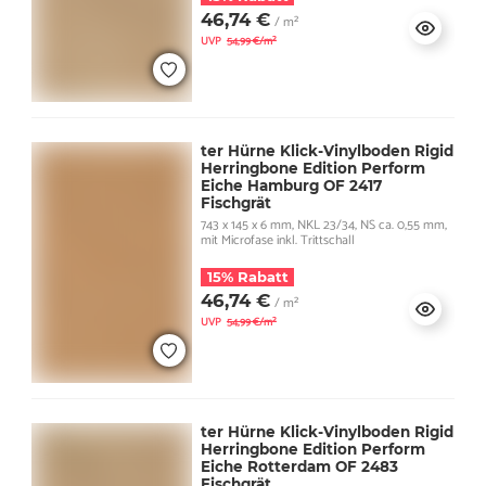
46,74 €
/ m²
UVP
54,99 €/m²
ter Hürne Klick-Vinylboden Rigid
Herringbone Edition Perform
Eiche Hamburg OF 2417
Fischgrät
743 x 145 x 6 mm, NKL 23/34, NS ca. 0,55 mm,
mit Microfase inkl. Trittschall
15% Rabatt
46,74 €
/ m²
UVP
54,99 €/m²
ter Hürne Klick-Vinylboden Rigid
Herringbone Edition Perform
Eiche Rotterdam OF 2483
Fischgrät