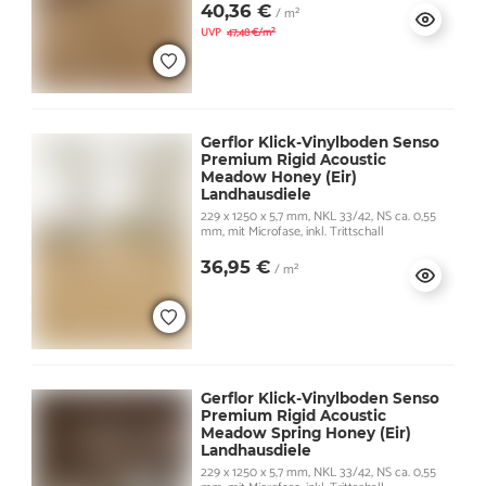
40,36 €
/ m²
UVP
47,48 €/m²
Gerflor Klick-Vinylboden Senso
Premium Rigid Acoustic
Meadow Honey (Eir)
Landhausdiele
229 x 1250 x 5,7 mm, NKL 33/42, NS ca. 0,55
mm, mit Microfase, inkl. Trittschall
36,95 €
/ m²
Gerflor Klick-Vinylboden Senso
Premium Rigid Acoustic
Meadow Spring Honey (Eir)
Landhausdiele
229 x 1250 x 5,7 mm, NKL 33/42, NS ca. 0,55