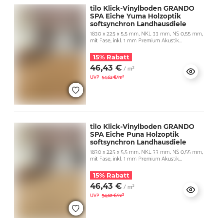
tilo Klick-Vinylboden GRANDO
SPA Eiche Yuma Holzoptik
softsynchron Landhausdiele
1830 x 225 x 5,5 mm, NKL 33 mm, NS 0,55 mm,
mit Fase, inkl. 1 mm Premium Akustik
Trittschall
15% Rabatt
46,43 €
/ m²
UVP
54,62 €/m²
tilo Klick-Vinylboden GRANDO
SPA Eiche Puna Holzoptik
softsynchron Landhausdiele
1830 x 225 x 5,5 mm, NKL 33 mm, NS 0,55 mm,
mit Fase, inkl. 1 mm Premium Akustik
Trittschall
15% Rabatt
46,43 €
/ m²
UVP
54,62 €/m²