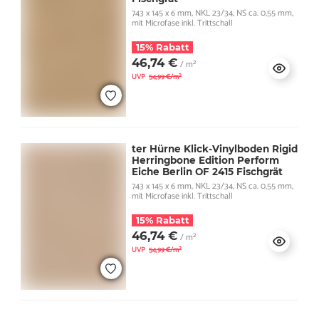
743 x 145 x 6 mm, NKL 23/34, NS ca. 0,55 mm,
mit Microfase inkl. Trittschall
15% Rabatt
46,74 €
/ m²
UVP
54,99 €/m²
ter Hürne Klick-Vinylboden Rigid
Herringbone Edition Perform
Eiche Berlin OF 2415 Fischgrät
743 x 145 x 6 mm, NKL 23/34, NS ca. 0,55 mm,
mit Microfase inkl. Trittschall
15% Rabatt
46,74 €
/ m²
UVP
54,99 €/m²