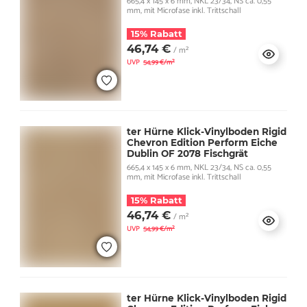
665,4 x 145 x 6 mm, NKL 23/34, NS ca. 0,55
mm, mit Microfase inkl. Trittschall
15% Rabatt
46,74 €
/ m²
UVP
54,99 €/m²
ter Hürne Klick-Vinylboden Rigid
Chevron Edition Perform Eiche
Dublin OF 2078 Fischgrät
665,4 x 145 x 6 mm, NKL 23/34, NS ca. 0,55
mm, mit Microfase inkl. Trittschall
15% Rabatt
46,74 €
/ m²
UVP
54,99 €/m²
ter Hürne Klick-Vinylboden Rigid