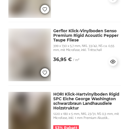
Gerflor Klick-Vinylboden Senso
Premium Rigid Acoustic Pepper
Taupe Fliese
399 x 730 x 5,7 mm, NKL 33/42, NS ca. 0,55
mm, mit Microfase, inkl. Trittschall
36,95 €
/ m²
HORI Klick-Hartvinylboden Rigid
SPC Eiche George Washington
schwarzbraun Landhausdiele
Holzstruktur
1220 x 180 x 5 mm, NKL 23/31, NS 0,3 mm, mit
Microfase, inkl. 1 mm Premium Akustik
Trittschall
53% Rabatt