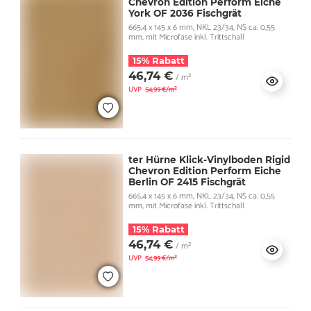
Chevron Edition Perform Eiche
York OF 2036 Fischgrät
665,4 x 145 x 6 mm, NKL 23/34, NS ca. 0,55
mm, mit Microfase inkl. Trittschall
15% Rabatt
46,74 €
/ m²
UVP
54,99 €/m²
ter Hürne Klick-Vinylboden Rigid
Chevron Edition Perform Eiche
Berlin OF 2415 Fischgrät
665,4 x 145 x 6 mm, NKL 23/34, NS ca. 0,55
mm, mit Microfase inkl. Trittschall
15% Rabatt
46,74 €
/ m²
UVP
54,99 €/m²