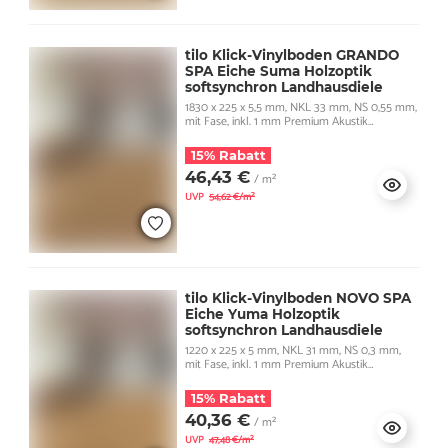
tilo Klick-Vinylboden GRANDO
SPA Eiche Suma Holzoptik
softsynchron Landhausdiele
1830 x 225 x 5,5 mm, NKL 33 mm, NS 0,55 mm,
mit Fase, inkl. 1 mm Premium Akustik
Trittschall
15% Rabatt
46,43 €
/ m²
UVP
54,62 €/m²
tilo Klick-Vinylboden NOVO SPA
Eiche Yuma Holzoptik
softsynchron Landhausdiele
1220 x 225 x 5 mm, NKL 31 mm, NS 0,3 mm,
mit Fase, inkl. 1 mm Premium Akustik
Trittschall
15% Rabatt
40,36 €
/ m²
UVP
47,48 €/m²