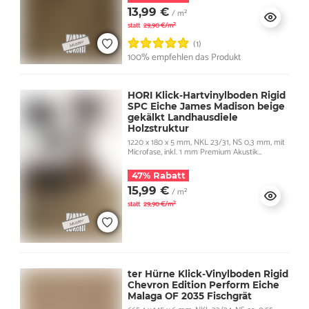
13,99 €
/ m²
statt
29,90 €/m²
(1)
100% empfehlen das Produkt
HORI Klick-Hartvinylboden Rigid
SPC Eiche James Madison beige
gekälkt Landhausdiele
Holzstruktur
1220 x 180 x 5 mm, NKL 23/31, NS 0,3 mm, mit
Microfase, inkl. 1 mm Premium Akustik
Trittschall
47% Rabatt
15,99 €
/ m²
statt
29,90 €/m²
ter Hürne Klick-Vinylboden Rigid
Chevron Edition Perform Eiche
Malaga OF 2035 Fischgrät