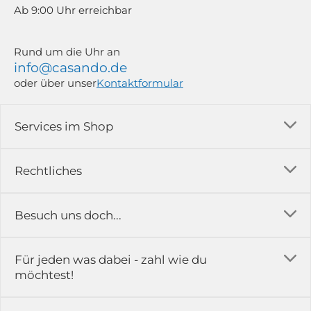
Ab 9:00 Uhr erreichbar
Rund um die Uhr an
info@casando.de
oder über unser
Kontaktformular
Services im Shop
Versandkosten
Rechtliches
Ratgeber
Impressum
Besuch uns doch...
Erfahrungsberichte & Bewertungen
AGB
FAQ
in der Ausstellung...
Für jeden was dabei - zahl wie du
Rückgabe & Reklamation
Kontakt
möchtest!
Datenschutz
Das ist casando
Holz-Richter GmbH
Schmiedeweg 1
Batteriegesetz