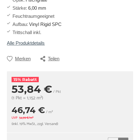
Stärke
:
6,00 mm
Feuchtraumgeeignet
Aufbau
:
Vinyl Rigid SPC
Trittschall inkl.
Alle Produktdetails
Merken
Teilen
15% Rabatt
53,84 €
/ Pkt
(1 Pkt = 1,152 m²)
46,74 €
/ m²
UVP
54,99 €/m²
(inkl. 19% MwSt., zzgl. Versand)