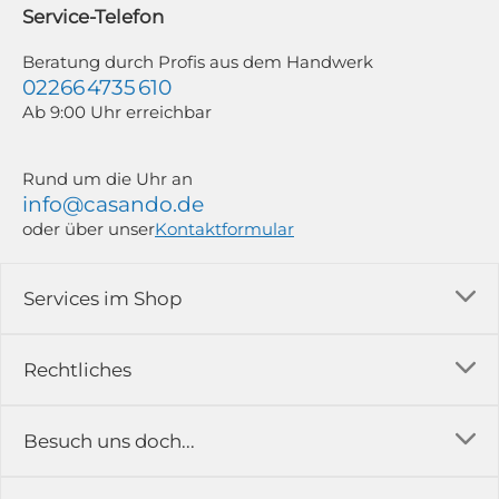
widerrufen; z. B. durch Klick auf den Abmeldelink am Ende jedes Newsletters.
Service-Telefon
Weitere Informationen findest du in unserer Datenschutzerklärung.
Beratung durch Profis aus dem Handwerk
02266 4735 610
Ab 9:00 Uhr erreichbar
Rund um die Uhr an
info@casando.de
oder über unser
Kontaktformular
Services im Shop
Versandkosten
Rechtliches
Ratgeber
Impressum
Besuch uns doch...
Erfahrungsberichte & Bewertungen
AGB
FAQ