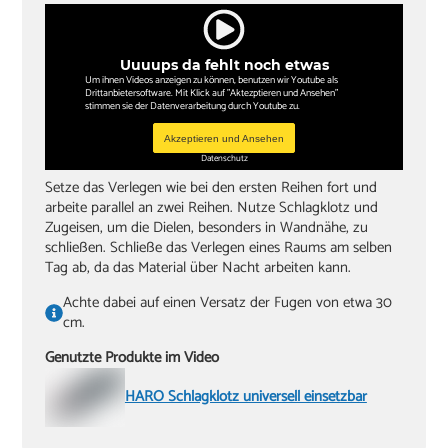
Uuuups da fehlt noch etwas
Um ihnen Videos anzeigen zu können, benutzen wir Youtube als
Drittanbietersoftware. Mit Klick auf "Aktezptieren und Ansehen"
stimmen sie der Datenverarbeitung durch Youtube zu.
Akzeptieren und Ansehen
Datenschutz
Setze das Verlegen wie bei den ersten Reihen fort und
arbeite parallel an zwei Reihen. Nutze Schlagklotz und
Zugeisen, um die Dielen, besonders in Wandnähe, zu
schließen. Schließe das Verlegen eines Raums am selben
Tag ab, da das Material über Nacht arbeiten kann.
Achte dabei auf einen Versatz der Fugen von etwa 30
cm.
Genutzte Produkte im Video
HARO Schlagklotz universell einsetzbar