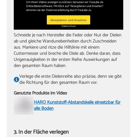
Um ihnen Videos anzeigen zu können, benutzen wir Youtube als
Drittanbietersoftware. Mit Klick auf "Aktezptieren und Ansehen"
stimmen sie der Datenverarbeitung durch Youtube zu.
Akzeptieren und Ansehen
Datenschutz
Schneide je nach Hersteller die Feder oder Nut der Dielen
ab und gleiche Wandunebenheiten durch Zuschneiden
aus. Markiere und ritze die Hilfslinie mit einem
Cuttermesser und breche die Diele ab. Denke daran, dass
Ungenauigkeiten in der ersten Reihe Auswirkungen auf
den gesamten Raum haben.
Verlege die erste Dielenreihe also präzise, denn sie gibt
die Richtung für den gesamten Raum vor.
Genutzte Produkte im Video
HARO Kunststoff-Abstandskeile einsetzbar für
alle Böden
3. In der Fläche verlegen