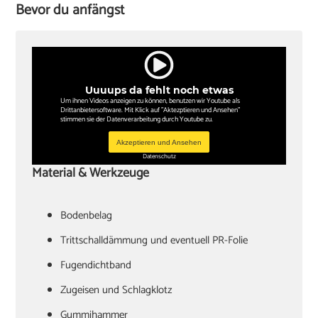
Bevor du anfängst
Uuuups da fehlt noch etwas
Um ihnen Videos anzeigen zu können, benutzen wir Youtube als
Drittanbietersoftware. Mit Klick auf "Aktezptieren und Ansehen"
stimmen sie der Datenverarbeitung durch Youtube zu.
Akzeptieren und Ansehen
Datenschutz
Material & Werkzeuge
Bodenbelag
Trittschalldämmung und eventuell PR-Folie
Fugendichtband
Zugeisen und Schlagklotz
Gummihammer