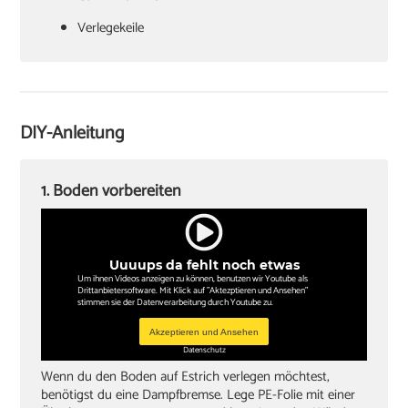
Verlegekeile
Cuttermesser
Laminatschneider
Akkuschrauber
DIY-Anleitung
Sockelleisten und Halterungsclips
Stichsäge und Kappsäge
1. Boden vorbereiten
Zollstock
Winkel
Uuuups da fehlt noch etwas
Bleistift
Um ihnen Videos anzeigen zu können, benutzen wir Youtube als
Drittanbietersoftware. Mit Klick auf "Aktezptieren und Ansehen"
stimmen sie der Datenverarbeitung durch Youtube zu.
Akzeptieren und Ansehen
Datenschutz
Wenn du den Boden auf Estrich verlegen möchtest,
benötigst du eine Dampfbremse. Lege PE-Folie mit einer