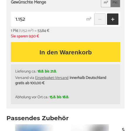
Gewünschte Menge
m²
Pkt
m²
1 Pkt
(1,152 m²) =
53,84 €
Sie sparen 9,50 €
In den Warenkorb
Lieferung ca.:
18.8. bis 21.8.
Versand via
Einzelpaket-Versand
innerhalb Deutschland
gratis ab 100,00 €
Abholung vor Ort ca.:
15.8. bis 18.8.
Passendes Zubehör
Schi