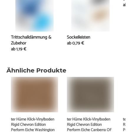
ab
1
Trittschalldämmung &
Sockelleisten
Zubehör
ab
0,79 €
ab
1,19 €
Ähnliche Produkte
ter Hürne Klick-Vinylboden
ter Hürne Klick-Vinylboden
ter H
Rigid Chevron Edition
Rigid Chevron Edition
Rigid
Perform Eiche Washington
Perform Eiche Canberra OF
Perfo