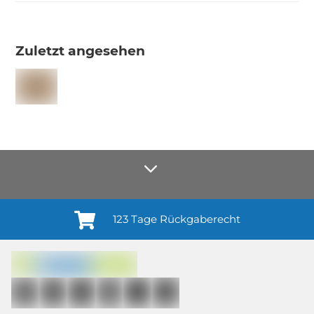
Zuletzt angesehen
123 Tage Rückgaberecht
Anmelden¹
Du willigst ein in den Erhalt regelmäßiger Neuigkeiten und Informationen zu
Produkten, Dienstleistungen, Aktionen und Zufriedenheitsbefragungen von
casando (Holz-Richter GmbH) sowie zur Interessen-Analyse durch
Auswertung individueller Öffnungs- und Klickraten (dazu nutzen wir
Mailchimp in Kombination mit Google). Deine Einwilligung kannst du
jederzeit mit Wirkung für die Zukunft und ohne Angabe von Gründen