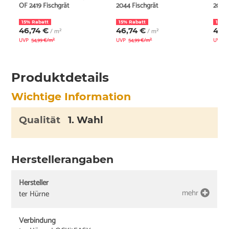
OF 2419 Fischgrät
2044 Fischgrät
2044 
15% Rabatt
15% Rabatt
15% 
46,74 €
46,74 €
46,
/ m²
/ m²
UVP
54,99 €/m²
UVP
54,99 €/m²
UVP
5
Produktdetails
Wichtige Information
Qualität
1. Wahl
Herstellerangaben
Hersteller
mehr
ter Hürne
Verbindung