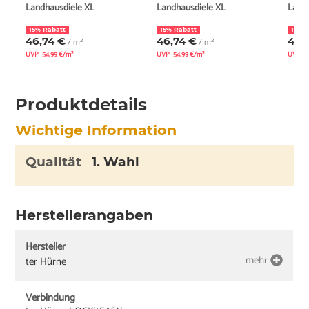
Landhausdiele XL
Landhausdiele XL
Land
15% Rabatt
15% Rabatt
15% 
46,74 €
46,74 €
46,
/ m²
/ m²
UVP
54,99 €/m²
UVP
54,99 €/m²
UVP
5
Produktdetails
Wichtige Information
Qualität
1. Wahl
Herstellerangaben
Hersteller
mehr
ter Hürne
Verbindung