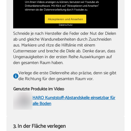
Um ihnen Videos anzeigen zu können, benutzen wir Youtube als
Drittanbietersoftware. Mit Klick auf "Aktezptieren und Ansehen"
stimmen sie der Datenverarbeitung durch Youtube zu.
Akzeptieren und Ansehen
Datenschutz
Schneide je nach Hersteller die Feder oder Nut der Dielen
ab und gleiche Wandunebenheiten durch Zuschneiden
aus. Markiere und ritze die Hilfslinie mit einem
Cuttermesser und breche die Diele ab. Denke daran, dass
Ungenauigkeiten in der ersten Reihe Auswirkungen auf
den gesamten Raum haben.
Verlege die erste Dielenreihe also präzise, denn sie gibt
die Richtung für den gesamten Raum vor.
Genutzte Produkte im Video
HARO Kunststoff-Abstandskeile einsetzbar für
alle Böden
3. In der Fläche verlegen