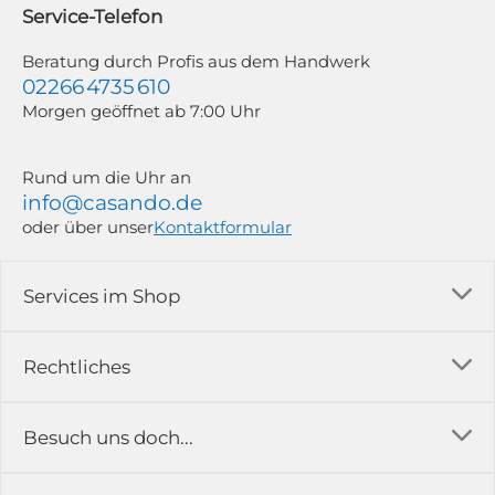
widerrufen; z. B. durch Klick auf den Abmeldelink am Ende jedes Newsletters.
Service-Telefon
Weitere Informationen findest du in unserer Datenschutzerklärung.
Beratung durch Profis aus dem Handwerk
02266 4735 610
Morgen geöffnet ab 7:00 Uhr
Rund um die Uhr an
info@casando.de
oder über unser
Kontaktformular
Services im Shop
Versandkosten
Rechtliches
Ratgeber
Impressum
Besuch uns doch...
Erfahrungsberichte & Bewertungen
AGB
FAQ