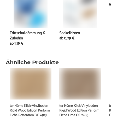
ab
1
Trittschalldämmung &
Sockelleisten
Zubehör
ab
0,79 €
ab
1,19 €
Ähnliche Produkte
ter Hürne Klick-Vinylboden
ter Hürne Klick-Vinylboden
ter H
Rigid Wood Edition Perform
Rigid Wood Edition Perform
Rigid
Eiche Rotterdam OF 2483
Eiche Lima OF 2485
Eiche