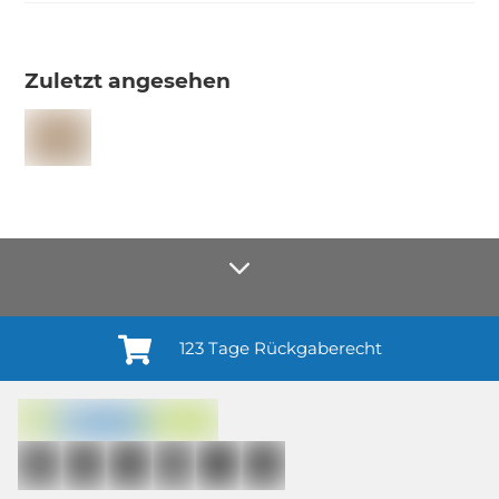
Zuletzt angesehen
123 Tage Rückgaberecht
Anmelden¹
Du willigst ein in den Erhalt regelmäßiger Neuigkeiten und Informationen zu
Produkten, Dienstleistungen, Aktionen und Zufriedenheitsbefragungen von
casando (Holz-Richter GmbH) sowie zur Interessen-Analyse durch
Auswertung individueller Öffnungs- und Klickraten (dazu nutzen wir
Mailchimp in Kombination mit Google). Deine Einwilligung kannst du
jederzeit mit Wirkung für die Zukunft und ohne Angabe von Gründen