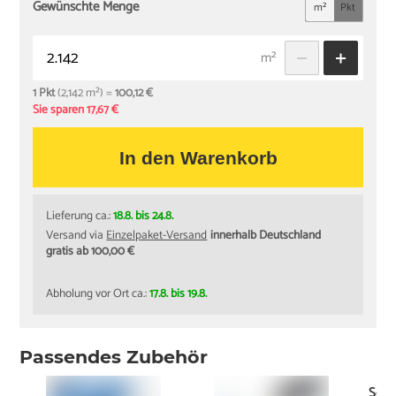
Gewünschte Menge
m²
Pkt
m²
1 Pkt
(2,142 m²) =
100,12 €
Sie sparen 17,67 €
In den Warenkorb
Lieferung ca.:
18.8. bis 24.8.
Versand via
Einzelpaket-Versand
innerhalb Deutschland
gratis ab 100,00 €
Abholung vor Ort ca.:
17.8. bis 19.8.
Passendes Zubehör
Schi