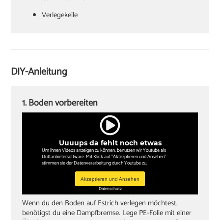
Verlegekeile
Cuttermesser
Laminatschneider
Akkuschrauber
DIY-Anleitung
Sockelleisten und Halterungsclips
Stichsäge und Kappsäge
1. Boden vorbereiten
Zollstock
Winkel
Uuuups da fehlt noch etwas
Bleistift
Um ihnen Videos anzeigen zu können, benutzen wir Youtube als
Drittanbietersoftware. Mit Klick auf "Aktezptieren und Ansehen"
stimmen sie der Datenverarbeitung durch Youtube zu.
Akzeptieren und Ansehen
Datenschutz
Wenn du den Boden auf Estrich verlegen möchtest,
benötigst du eine Dampfbremse. Lege PE-Folie mit einer